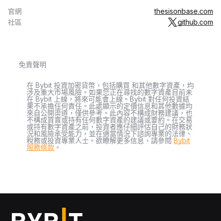
官網
thesisonbase.com
社區
github.com
免責聲明
在 Bybit 投資加密貨幣，包括購買 和其他數字資產，均
涉及重大市場風險。如果您正在尋找的數字資產目前未
在 Bybit 上線，將來可能會上線。Bybit 對任何投資結
果不承擔任何責任。此處顯示的定價信息和其他數據均
來自公開渠道，僅供參考。此內容不構成財務建議，也
不構成買賣或持有任何數字資產的建議或要約。在交易
或持有數字資產之前，投資者應仔細評估自己的財務狀
況和風險承受能力，並在適當情況下諮詢專業的法律、
稅務或投資專業人士。欲瞭解更多信息，請參閱
Bybit
服務條款
。