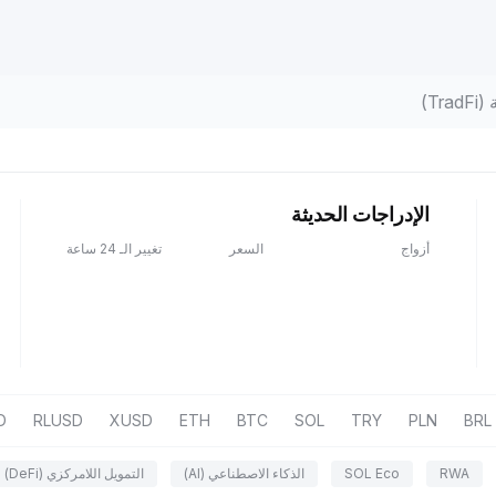
Tr)
الإدراجات الحديثة
أزواج
السعر
تغيير الـ 24 ساعة
D
RLUSD
XUSD
ETH
BTC
SOL
TRY
PLN
BRL
RWA
SOL Eco
الذكاء الاصطناعي (AI)
التمويل اللامركزي (DeFi)