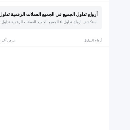
أزواج تداول الجميع في الجميع العملات الرقمية تداول فو
استكشف أزواج تداول 0 الجميع الجميع العملات الرقمية تداول فوري على Bybit، بما في ذلك . اعرض الأسعار الحية، والقيمة السوقية، والتغير خلال 24 ساعة، مع إمكانية الفرز حسب أي عمود.
أزواج التداول
عرض آخر س