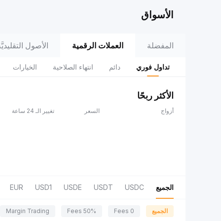
الأسواق
المفضلة
العملات الرقمية
الأصول التقليديَّة (adFi
تداول فوري
دائم
انتهاء الصلاحية
الخيارات
الأكثر ربحًا
أزواج
السعر
تغيير الـ 24 ساعة
الجميع
USDC
USDT
USDE
USD1
EUR
الجميع
0 Fees
50% Fees
Margin Trading