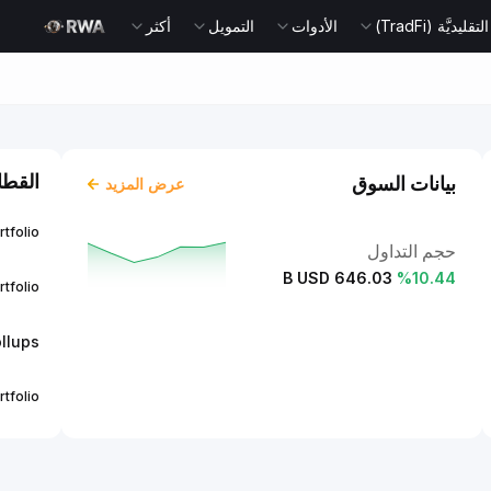
يديَّة (TradFi)
الأدوات
التمويل
أكثر
القطا
بيانات السوق
عرض المزيد
rtfolio
حجم التداول
646.03 B USD
%
10.44
rtfolio
llups