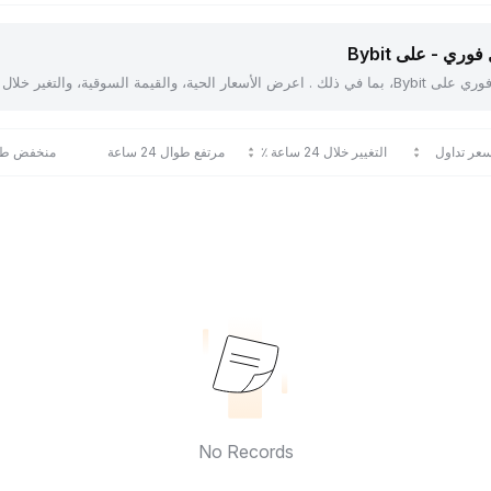
ري - على Bybit
عر تداول
التغيير خلال 24 ساعة ٪
مرتفع طوال 24 ساعة
منخفض طوال 24
No Records