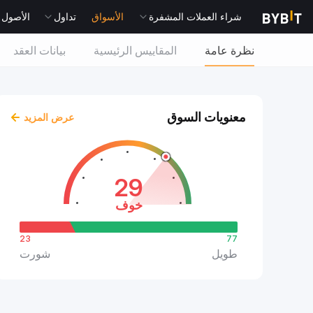
شراء العملات المشفرة
الأسواق
تداول
الأصول التقل
نظرة عامة
المقاييس الرئيسية
بيانات العقد
معنويات السوق
عرض المزيد
29
خوف
23
77
طويل
شورت