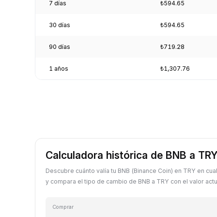
7 días
₺594.65
30 días
₺594.65
90 días
₺719.28
1 años
₺1,307.76
Calculadora histórica de BNB a TR
Descubre cuánto valía tu BNB (Binance Coin) en TRY en cua
y compara el tipo de cambio de BNB a TRY con el valor actu
Comprar