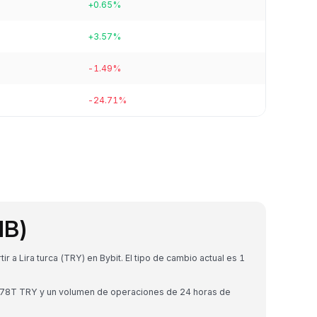
+0.65%
+3.57%
-1.49%
-24.71%
NB)
a Lira turca (TRY) en Bybit. El tipo de cambio actual es 1
3.78T TRY y un volumen de operaciones de 24 horas de