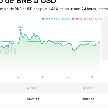
io de BNB a USD
cambio de BNB a USD ha up un 1.43% en las últimas 24 horas, increa
Máximo
:
₺
603.611141
Mínimo
:
₺
574.173272
Mínimo
Promedio
₺594.65
₺594.65