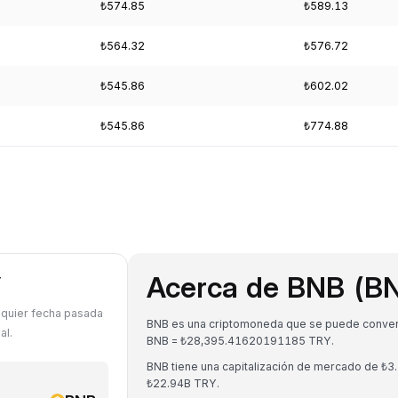
₺574.85
₺589.13
₺564.32
₺576.72
₺545.86
₺602.02
₺545.86
₺774.88
Acerca de BNB (B
Y
lquier fecha pasada
BNB es una criptomoneda que se puede convertir 
al.
BNB = ₺28,395.41620191185 TRY.
BNB tiene una capitalización de mercado de ₺
₺22.94B TRY.