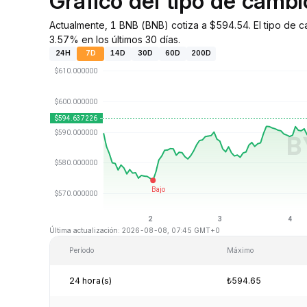
Gráfico del tipo de camb
Actualmente, 1 BNB (BNB) cotiza a $594.54. El tipo de 
3.57% en los últimos 30 días.
24H
7D
14D
30D
60D
200D
Última actualización: 2026-08-08, 07:45 GMT+0
Período
Máximo
24 hora(s)
₺594.65