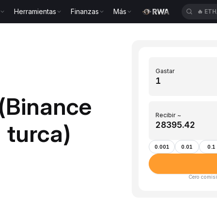
Herramientas
Finanzas
Más
🔥
ETH
Gastar
 (Binance
Recibir ~
 turca)
0.001
0.01
0.1
Cero comisi