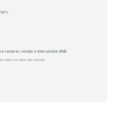
1.59%.
r
ara comprar, vender o intercambiar BNB
eal según los datos del mercado.