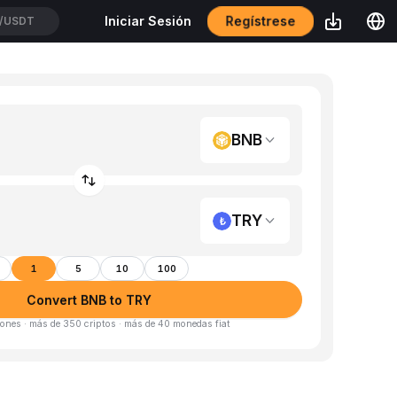
Regístrese
Iniciar Sesión
/USDT
BNB
TRY
1
5
10
100
Convert BNB to TRY
ones · más de 350 criptos · más de 40 monedas fiat