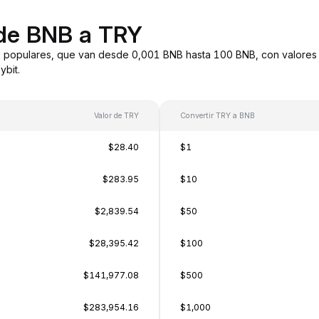
 de BNB a TRY
 populares, que van desde 0,001 BNB hasta 100 BNB, con valores 
bit.
Valor de TRY
Convertir TRY a BNB
$28.40
$1
$283.95
$10
$2,839.54
$50
$28,395.42
$100
$141,977.08
$500
$283,954.16
$1,000