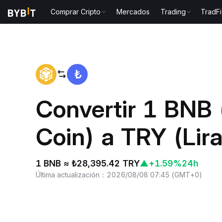
Comprar Cripto
Mercados
Trading
TradFi
Inicio
BNB to TRY
Convertir 1 BNB
Coin) a TRY (Lira
1 BNB ≈ ₺28,395.42 TRY
▲
+1.59%
24h
Última actualización
：
2026/08/08 07:45
(
GMT+0
)