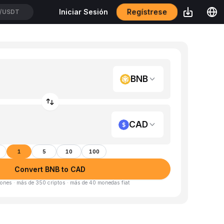
Regístrese
Iniciar Sesión
/USDT
BNB
CAD
1
5
10
100
Convert BNB to CAD
ones · más de 350 criptos · más de 40 monedas fiat