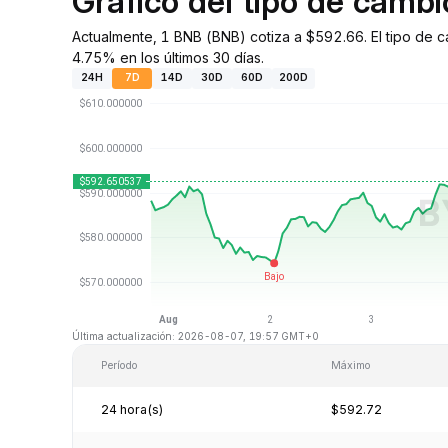
Gráfico del tipo de camb
Actualmente, 1 BNB (BNB) cotiza a $592.66. El tipo de 
4.75% en los últimos 30 días.
24H
7D
14D
30D
60D
200D
Última actualización: 2026-08-07, 19:57 GMT+0
Período
Máximo
24 hora(s)
$592.72