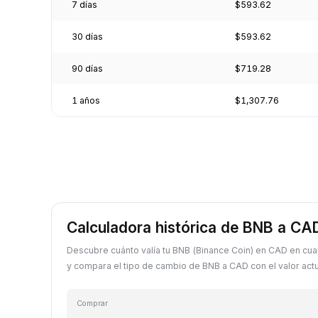
7 días
$593.62
30 días
$593.62
90 días
$719.28
1 años
$1,307.76
Calculadora histórica de BNB a CA
Descubre cuánto valía tu BNB (Binance Coin) en CAD en cua
y compara el tipo de cambio de BNB a CAD con el valor actu
Comprar