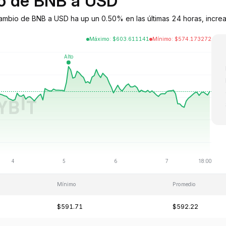
io de BNB a USD
cambio de BNB a USD ha up un 0.50% en las últimas 24 horas, increa
Máximo
:
$
603.611141
Mínimo
:
$
574.173272
Mínimo
Promedio
$591.71
$592.22