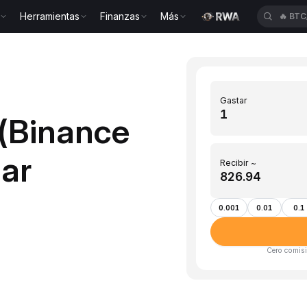
Herramientas
Finanzas
Más
🔥
BTC
Gastar
 (Binance
ar
Recibir ~
0.001
0.01
0.1
Cero comisi