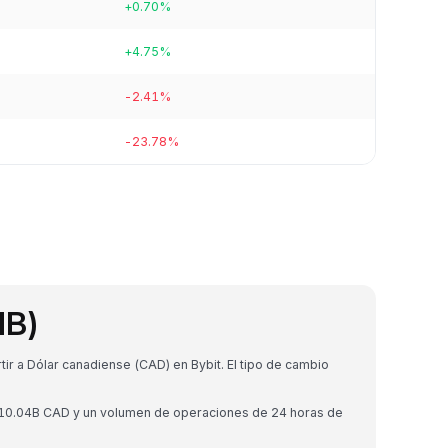
+0.70%
+4.75%
-2.41%
-23.78%
NB)
r a Dólar canadiense (CAD) en Bybit. El tipo de cambio
110.04B CAD y un volumen de operaciones de 24 horas de