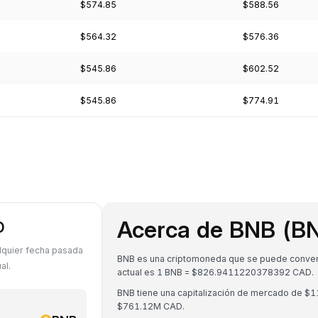
$574.85
$588.56
$564.32
$576.36
$545.86
$602.52
$545.86
$774.91
Acerca de BNB (B
D
lquier fecha pasada
BNB es una criptomoneda que se puede converti
al.
actual es 1 BNB = $826.9411220378392 CAD.
BNB tiene una capitalización de mercado de $
$761.12M CAD.