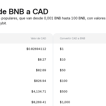
 de BNB a CAD
 populares, que van desde 0,001 BNB hasta 100 BNB, con valores 
bit.
Valor de CAD
Convertir CAD a BNB
$0.82694112
$1
$8.27
$10
$82.69
$50
$826.94
$100
$4,134.71
$500
$8,269.41
$1,000