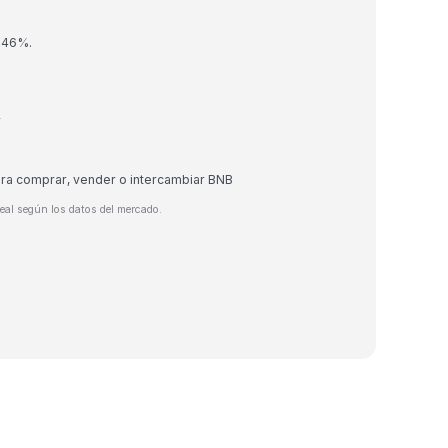
0.46%.
r
ara comprar, vender o intercambiar BNB
eal según los datos del mercado.