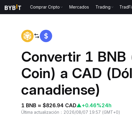
Comprar Cripto
Mercados
Trading
TradFi
Inicio
BNB to CAD
Convertir 1 BNB
Coin) a CAD (Dól
canadiense)
1 BNB ≈ $826.94 CAD
▲
+0.46%
24h
Última actualización
：
2026/08/07 19:57
(
GMT+0
)