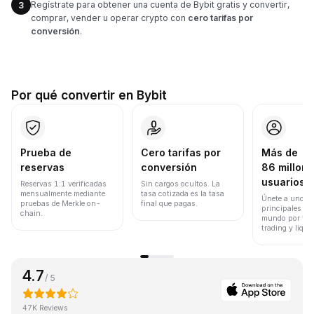
Regístrate para obtener una cuenta de Bybit gratis y convertir,
3
comprar, vender u operar crypto con
cero tarifas por
conversión
.
Por qué convertir en Bybit
Prueba de
Cero tarifas por
Más de
reservas
conversión
86 millone
usuarios
Reservas 1:1 verificadas
Sin cargos ocultos. La
mensualmente mediante
tasa cotizada es la tasa
Únete a uno de
pruebas de Merkle on-
final que pagas.
principales ex
chain.
mundo por vol
trading y liqui
4.7
/ 5
47K Reviews