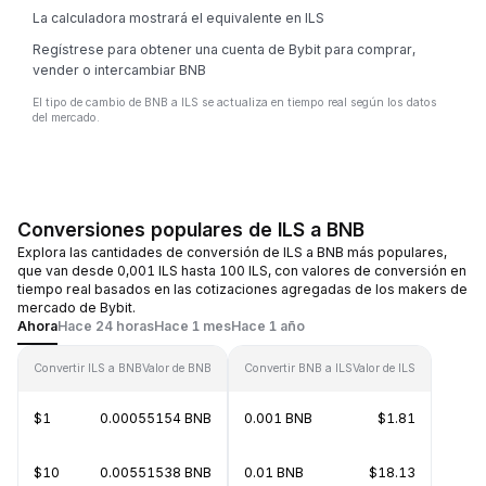
La calculadora mostrará el equivalente en ILS
Regístrese para obtener una cuenta de Bybit para comprar,
vender o intercambiar BNB
El tipo de cambio de BNB a ILS se actualiza en tiempo real según los datos
del mercado.
Conversiones populares de ILS a BNB
Explora las cantidades de conversión de ILS a BNB más populares,
que van desde 0,001 ILS hasta 100 ILS, con valores de conversión en
tiempo real basados en las cotizaciones agregadas de los makers de
mercado de Bybit.
Ahora
Hace 24 horas
Hace 1 mes
Hace 1 año
Convertir ILS a BNB
Valor de BNB
Convertir BNB a ILS
Valor de ILS
$1
0.00055154 BNB
0.001 BNB
$1.81
$10
0.00551538 BNB
0.01 BNB
$18.13