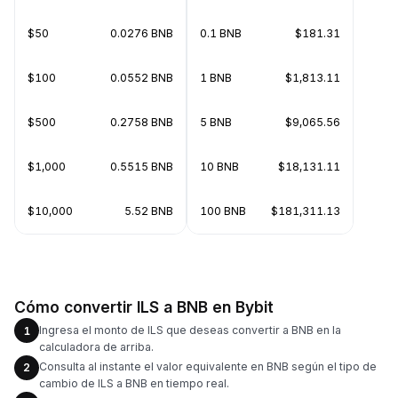
$50
0.0276 BNB
0.1 BNB
$181.31
$100
0.0552 BNB
1 BNB
$1,813.11
$500
0.2758 BNB
5 BNB
$9,065.56
$1,000
0.5515 BNB
10 BNB
$18,131.11
$10,000
5.52 BNB
100 BNB
$181,311.13
Cómo convertir ILS a BNB en Bybit
Ingresa el monto de ILS que deseas convertir a BNB en la
1
calculadora de arriba.
Consulta al instante el valor equivalente en BNB según el tipo de
2
cambio de ILS a BNB en tiempo real.