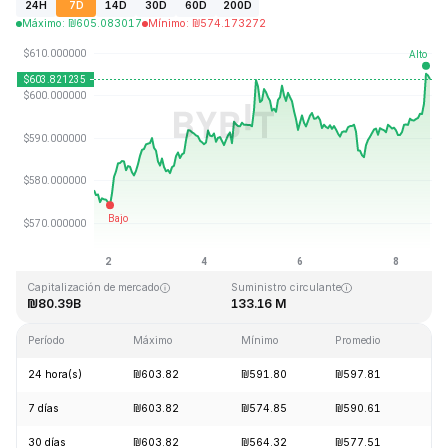
24H
7D
14D
30D
60D
200D
Máximo
:
₪
605.083017
Mínimo
:
₪
574.173272
Última actualización: 2026-08-08, 16:47 GMT+0
Máximo histórico
Mínimo histórico
₪1,369.99
₪0.039818
Capitalización de mercado
Suministro circulante
₪80.39B
133.16 M
Período
Máximo
Mínimo
Promedio
Ca
24 hora(s)
₪603.82
₪591.80
₪597.81
+1
7 días
₪603.82
₪574.85
₪590.61
+4
30 días
₪603.82
₪564.32
₪577.51
+5