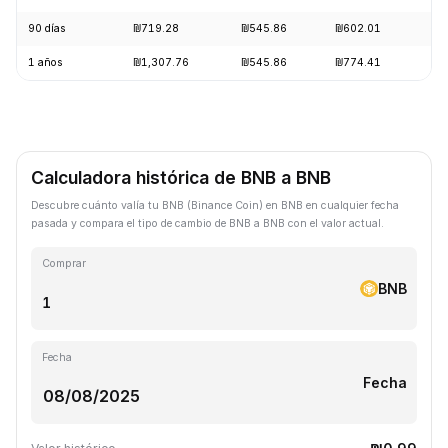
90 días
₪719.28
₪545.86
₪602.01
+2
1 años
₪1,307.76
₪545.86
₪774.41
-2
Calculadora histórica de BNB a BNB
Descubre cuánto valía tu BNB (Binance Coin) en BNB en cualquier fecha
pasada y compara el tipo de cambio de BNB a BNB con el valor actual.
Comprar
BNB
Fecha
Fecha