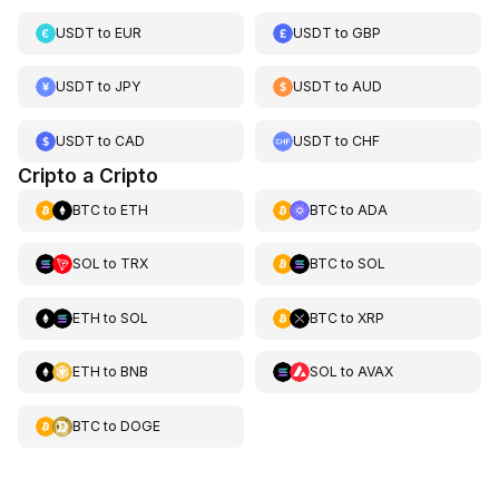
USDT
to
EUR
USDT
to
GBP
USDT
to
JPY
USDT
to
AUD
USDT
to
CAD
USDT
to
CHF
Cripto a Cripto
BTC
to
ETH
BTC
to
ADA
SOL
to
TRX
BTC
to
SOL
ETH
to
SOL
BTC
to
XRP
ETH
to
BNB
SOL
to
AVAX
BTC
to
DOGE