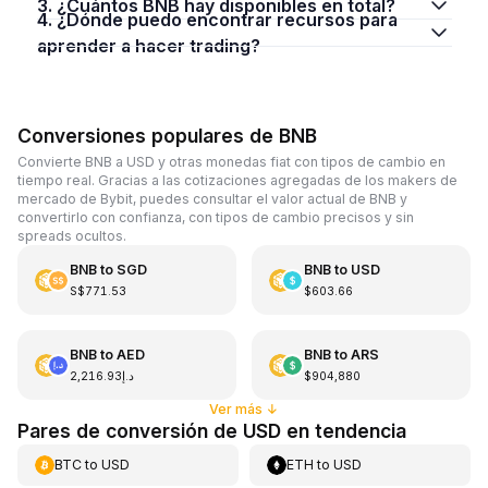
3. ¿Cuántos BNB hay disponibles en total?
4. ¿Dónde puedo encontrar recursos para
aprender a hacer trading?
Conversiones populares de BNB
Convierte BNB a USD y otras monedas fiat con tipos de cambio en
tiempo real. Gracias a las cotizaciones agregadas de los makers de
mercado de Bybit, puedes consultar el valor actual de BNB y
convertirlo con confianza, con tipos de cambio precisos y sin
spreads ocultos.
BNB
to
SGD
BNB
to
USD
S$771.53
$603.66
BNB
to
AED
BNB
to
ARS
د.إ2,216.93
$904,880
Ver más
↓
Pares de conversión de USD en tendencia
BTC
to
USD
ETH
to
USD