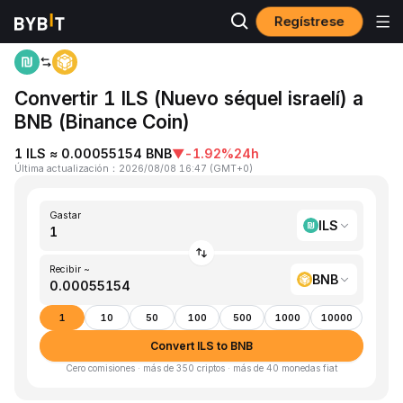
Regístrese
Inicio
ILS to BNB
Convertir 1 ILS (Nuevo séquel israelí) a
BNB (Binance Coin)
1 ILS ≈ 0.00055154 BNB
▼
-1.92%
24h
Última actualización
：
2026/08/08 16:47
(
GMT+0
)
Gastar
ILS
Recibir ~
BNB
1
10
50
100
500
1000
10000
Convert ILS to BNB
Cero comisiones · más de 350 criptos · más de 40 monedas fiat