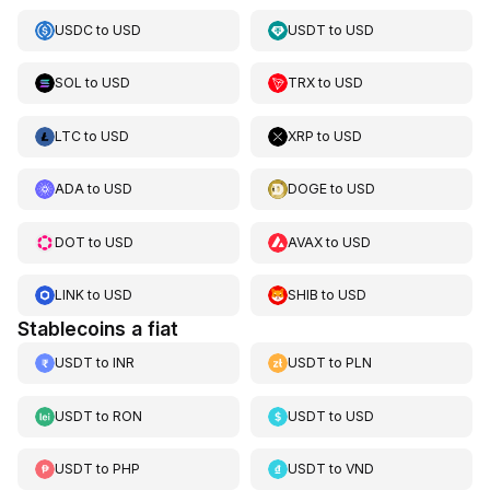
USDC
to
USD
USDT
to
USD
SOL
to
USD
TRX
to
USD
LTC
to
USD
XRP
to
USD
ADA
to
USD
DOGE
to
USD
DOT
to
USD
AVAX
to
USD
LINK
to
USD
SHIB
to
USD
Stablecoins a fiat
USDT
to
INR
USDT
to
PLN
USDT
to
RON
USDT
to
USD
USDT
to
PHP
USDT
to
VND