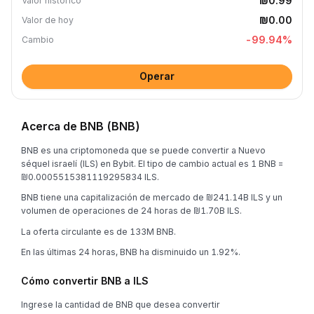
₪0.99
Valor histórico
₪0.00
Valor de hoy
-99.94
%
Cambio
Operar
Acerca de BNB (BNB)
BNB es una criptomoneda que se puede convertir a Nuevo
séquel israelí (ILS) en Bybit. El tipo de cambio actual es 1 BNB =
₪0.0005515381119295834 ILS.
BNB tiene una capitalización de mercado de ₪241.14B ILS y un
volumen de operaciones de 24 horas de ₪1.70B ILS.
La oferta circulante es de 133M BNB.
En las últimas 24 horas, BNB ha disminuido un 1.92%.
Cómo convertir BNB a ILS
Ingrese la cantidad de BNB que desea convertir