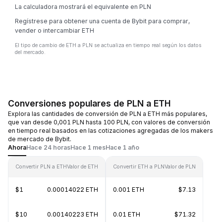
La calculadora mostrará el equivalente en PLN
Regístrese para obtener una cuenta de Bybit para comprar,
vender o intercambiar ETH
El tipo de cambio de ETH a PLN se actualiza en tiempo real según los datos
del mercado.
Conversiones populares de PLN a ETH
Explora las cantidades de conversión de PLN a ETH más populares,
que van desde 0,001 PLN hasta 100 PLN, con valores de conversión
en tiempo real basados en las cotizaciones agregadas de los makers
de mercado de Bybit.
Ahora
Hace 24 horas
Hace 1 mes
Hace 1 año
Convertir PLN a ETH
Valor de ETH
Convertir ETH a PLN
Valor de PLN
$1
0.00014022 ETH
0.001 ETH
$7.13
$10
0.00140223 ETH
0.01 ETH
$71.32