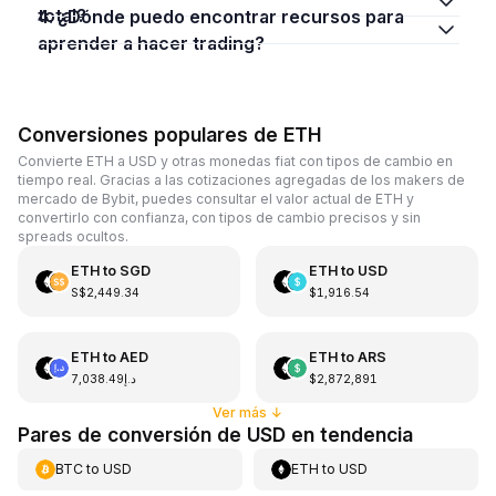
total?
4. ¿Dónde puedo encontrar recursos para
aprender a hacer trading?
Conversiones populares de ETH
Convierte ETH a USD y otras monedas fiat con tipos de cambio en
tiempo real. Gracias a las cotizaciones agregadas de los makers de
mercado de Bybit, puedes consultar el valor actual de ETH y
convertirlo con confianza, con tipos de cambio precisos y sin
spreads ocultos.
ETH
to
SGD
ETH
to
USD
S$2,449.34
$1,916.54
ETH
to
AED
ETH
to
ARS
د.إ7,038.49
$2,872,891
Ver más
↓
Pares de conversión de USD en tendencia
BTC
to
USD
ETH
to
USD