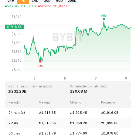
24H
7D
14D
30D
60D
200D
Máximo
:
zł
1,928.81
Mínimo
:
zł
1,837.66
Última actualización: 2026-08-09, 06:52 GMT+0
Máximo histórico
Mínimo histórico
zł4,946.05
zł0.432979
Capitalización de mercado
Suministro circulante
zł231.29B
120.68 M
Período
Máximo
Mínimo
Promedio
C
24 hora(s)
zł1,916.65
zł1,915.45
zł1,916.05
+
7 días
zł1,916.65
zł1,858.20
zł1,895.06
+
30 días
zł1,951.79
zł1,774.09
zł1,878.80
+