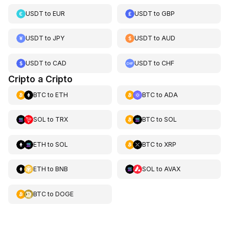
USDT
to
EUR
USDT
to
GBP
USDT
to
JPY
USDT
to
AUD
USDT
to
CAD
USDT
to
CHF
Cripto a Cripto
BTC
to
ETH
BTC
to
ADA
SOL
to
TRX
BTC
to
SOL
ETH
to
SOL
BTC
to
XRP
ETH
to
BNB
SOL
to
AVAX
BTC
to
DOGE