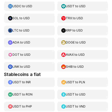
USDC
to
USD
USDT
to
USD
SOL
to
USD
TRX
to
USD
LTC
to
USD
XRP
to
USD
ADA
to
USD
DOGE
to
USD
DOT
to
USD
AVAX
to
USD
LINK
to
USD
SHIB
to
USD
Stablecoins a fiat
USDT
to
INR
USDT
to
PLN
USDT
to
RON
USDT
to
USD
USDT
to
PHP
USDT
to
VND