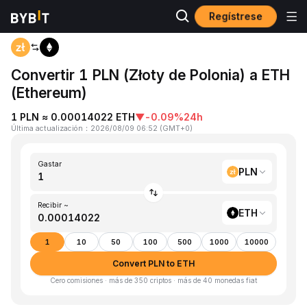
Regístrese
Inicio
PLN to ETH
Convertir 1 PLN (Złoty de Polonia) a ETH
(Ethereum)
1 PLN ≈ 0.00014022 ETH
▼
-0.09%
24h
Última actualización
：
2026/08/09 06:52
(
GMT+0
)
Gastar
PLN
Recibir ~
ETH
1
10
50
100
500
1000
10000
Convert PLN to ETH
Cero comisiones · más de 350 criptos · más de 40 monedas fiat