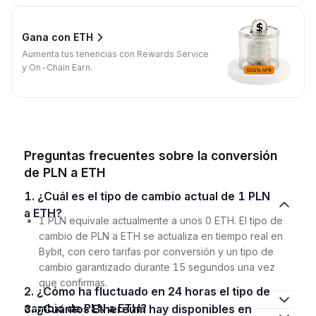
Gana con ETH
Aumenta tus tenencias con Rewards Service
y On-Chain Earn.
Preguntas frecuentes sobre la conversión
de PLN a ETH
1. ¿Cuál es el tipo de cambio actual de 1 PLN
a ETH?
1 PLN equivale actualmente a unos 0 ETH. El tipo de
cambio de PLN a ETH se actualiza en tiempo real en
Bybit, con cero tarifas por conversión y un tipo de
cambio garantizado durante 15 segundos una vez
que confirmas.
2. ¿Cómo ha fluctuado en 24 horas el tipo de
cambio de PLN a ETH?
3. ¿Cuántos Ethereum hay disponibles en