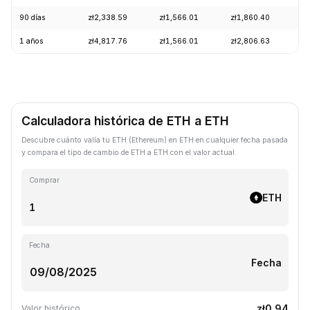
90 días
zł2,338.59
zł1,566.01
zł1,860.40
+
1 años
zł4,817.76
zł1,566.01
zł2,806.63
-
Calculadora histórica de ETH a ETH
Descubre cuánto valía tu ETH (Ethereum) en ETH en cualquier fecha pasada
y compara el tipo de cambio de ETH a ETH con el valor actual.
Comprar
ETH
Fecha
Fecha
zł0.94
Valor histórico