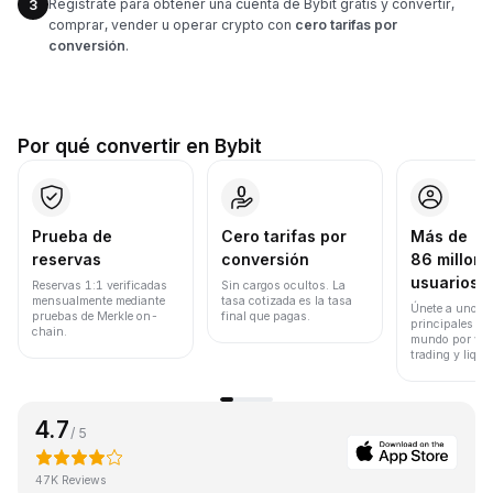
Regístrate para obtener una cuenta de Bybit gratis y convertir,
3
comprar, vender u operar crypto con
cero tarifas por
conversión
.
Por qué convertir en Bybit
Prueba de
Cero tarifas por
Más de
reservas
conversión
86 millone
usuarios
Reservas 1:1 verificadas
Sin cargos ocultos. La
mensualmente mediante
tasa cotizada es la tasa
Únete a uno de
pruebas de Merkle on-
final que pagas.
principales ex
chain.
mundo por vol
trading y liqui
4.7
/ 5
47K Reviews