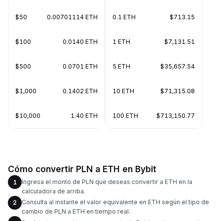
$50
0.00701114 ETH
0.1 ETH
$713.15
$100
0.0140 ETH
1 ETH
$7,131.51
$500
0.0701 ETH
5 ETH
$35,657.54
$1,000
0.1402 ETH
10 ETH
$71,315.08
$10,000
1.40 ETH
100 ETH
$713,150.77
Cómo convertir PLN a ETH en Bybit
Ingresa el monto de PLN que deseas convertir a ETH en la
1
calculadora de arriba.
Consulta al instante el valor equivalente en ETH según el tipo de
2
cambio de PLN a ETH en tiempo real.