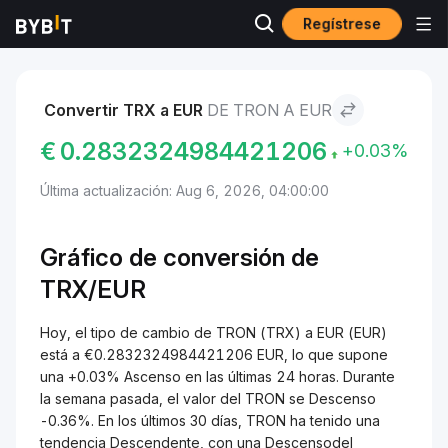
Regístrese
Mercados
Precio de TRON TRX
TRON to EUR
Convertir TRX a EUR
DE TRON A EUR
€
0.2832324984421206
+0.03%
Última actualización: Aug 6, 2026, 04:00:00
Gráfico de conversión de
TRX/
EUR
Hoy, el tipo de cambio de TRON (TRX) a EUR (EUR)
está a €0.2832324984421206 EUR, lo que supone
una +0.03% Ascenso en las últimas 24 horas. Durante
la semana pasada, el valor del TRON se Descenso
-0.36%. En los últimos 30 días, TRON ha tenido una
tendencia Descendente, con una Descensodel