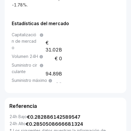
-1.78%.
Estadísticas del mercado
Capitalizació
n de mercad
o
31.02B
Volumen 24H
0
Suministro cir
culante
94.89B
Suministro máximo
--
Referencia
24h Bajo
€
0.282886142589547
24h Alto
€
0.2850508666681324
* Los siguientes datos muestran la información de