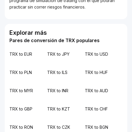
programa de simulación de trading con el que podrán
practicar sin correr riesgos financieros.
Explorar más
Pares de conversión de TRX populares
TRX to EUR
TRX to JPY
TRX to USD
TRX to PLN
TRX to ILS
TRX to HUF
TRX to MYR
TRX to INR
TRX to AUD
TRX to GBP
TRX to KZT
TRX to CHF
TRX to RON
TRX to CZK
TRX to BGN