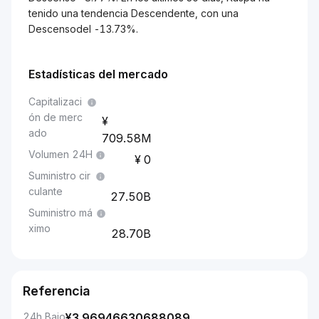
tenido una tendencia Descendente, con una
Descensodel -13.73%.
Estadísticas del mercado
Capitalizaci
ón de merc
ado
709.58M
Volumen 24H
0
Suministro cir
culante
27.50B
Suministro má
ximo
28.70B
Referencia
24h Bajo
¥
3.96946630688089