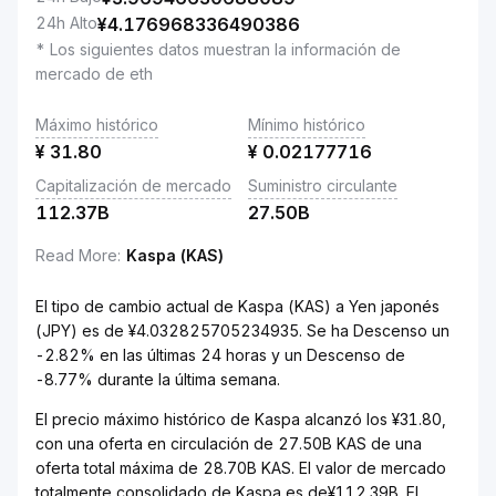
24h Alto
¥
4.176968336490386
* Los siguientes datos muestran la información de
mercado de eth
Máximo histórico
Mínimo histórico
¥
31.80
¥
0.02177716
Capitalización de mercado
Suministro circulante
112.37B
27.50B
Read More
:
Kaspa (KAS)
El tipo de cambio actual de Kaspa (KAS) a Yen japonés
(JPY) es de ¥4.032825705234935. Se ha Descenso un
-2.82% en las últimas 24 horas y un Descenso de
-8.77% durante la última semana.
El precio máximo histórico de Kaspa alcanzó los ¥31.80,
con una oferta en circulación de 27.50B KAS de una
oferta total máxima de 28.70B KAS. El valor de mercado
totalmente consolidado de Kaspa es de¥112.39B. El