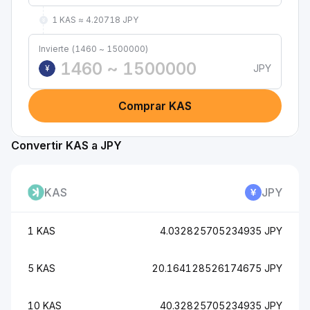
1 KAS ≈ 4.20718 JPY
Invierte (1460 ~ 1500000)
JPY
¥
Comprar KAS
Convertir KAS a JPY
KAS
JPY
1 KAS
4.032825705234935 JPY
5 KAS
20.164128526174675 JPY
10 KAS
40.32825705234935 JPY