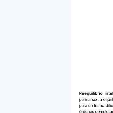
Reequilibrio int
permanezca equili
para un tramo difi
órdenes completada