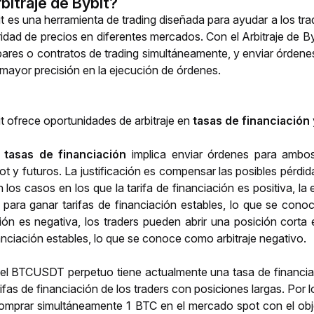
bitraje de Bybit?
bit es una herramienta de trading diseñada para ayudar a los tr
idad de precios en diferentes mercados. Con el Arbitraje de Byb
 pares o contratos de trading simultáneamente, y enviar órde
mayor precisión en la ejecución de órdenes. 
it ofrece oportunidades de arbitraje en
 tasas de financiación 
e tasas de financiación
 implica enviar órdenes para ambos
ot y futuros. La justificación es compensar las posibles pérdid
 los casos en los que la tarifa de financiación es positiva, la 
para ganar tarifas de financiación estables, lo que se conoce
ción es negativa, los traders pueden abrir una posición corta
nciación estables, lo que se conoce como arbitraje negativo.
 BTCUSDT perpetuo tiene actualmente una tasa de financiaci
rifas de financiación de los traders con posiciones largas. Por 
comprar simultáneamente 1 BTC en el mercado spot con el objet