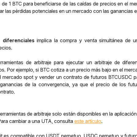
 de 1 BTC para beneficiarse de las caídas de precios en el me
rar las pérdidas potenciales en un mercado con las ganancias en
e diferenciales 
implica la compra y venta simultánea de un
ecios. 
erramientas de arbitraje para ejecutar un arbitraje de dif
s. Por ejemplo, si BTC cotiza a un precio más bajo en el mer
 mercado spot y vender un contrato de futuros BTCUSDC para c
ganancias de la convergencia, ya que el precio de los futu
ntrato.
erramientas de arbitraje solo están disponibles en la aplicaci
ara cambiar a una UTA, consulta 
este artículo
. 
bit es compatible con USDT perpetuo, USDC perpetuo y futuros