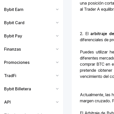
una posición corta
al Trader A equilib
Bybit Earn
Bybit Card
2. El 
arbitraje d
Bybit Pay
diferenciales de pr
Finanzas
Puedes utilizar h
diferentes mercado
Promociones
comprar BTC en el
pretende obtener 
TradFi
vencimiento del co
Bybit Billetera
Actualmente, las h
margen cruzado. P
API
El Arbitraje de By