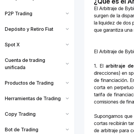
¿Qué es el Ar
El Arbitraje de By
P2P Trading
surgen de la dispar
la liquidez de dos
Depósito y Retiro Fiat
que garantiza una 
Spot X
El Arbitraje de Byb
Cuenta de trading
1. El 
arbitraje d
unificada
direcciones) en sp
de financiación. En
Productos de Trading
corta en perpetuo 
tarifa de financia
Herramientas de Trading
comisiones de fina
Copy Trading
Supongamos que el
cortas recibirán ta
Bot de Trading
de arbitraje para 