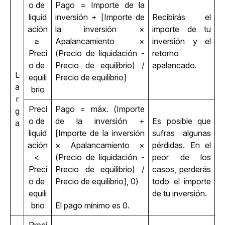
o de 
Pago = Importe de la 
liquid
inversión + [Importe de 
Recibirás el 
ación 
la inversión × 
importe de tu 
≥ 
Apalancamiento × 
inversión y el 
Preci
(Precio de liquidación - 
retorno 
o de 
Precio de equilibrio) / 
apalancado.
L
equili
Precio de equilibrio]
a
brio
r
Preci
Pago = máx. (Importe 
g
o de 
de la inversión + 
Es posible que 
a
liquid
[Importe de la inversión 
sufras algunas 
ación 
× Apalancamiento × 
pérdidas. En el 
< 
(Precio de liquidación - 
peor de los 
Preci
Precio de equilibrio) / 
casos, perderás 
o de 
Precio de equilibrio], 0) 
todo el importe 
equili
de tu inversión.
brio
El pago mínimo es 0.