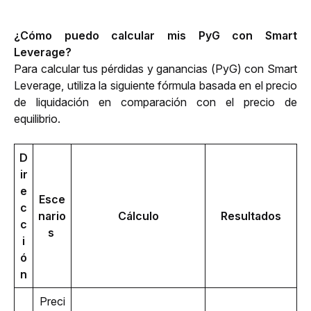
¿Cómo puedo calcular mis PyG con Smart 
Leverage?
Para calcular tus pérdidas y ganancias (PyG) con Smart 
Leverage, utiliza la siguiente fórmula basada en el precio 
de liquidación en comparación con el precio de 
equilibrio.
D
ir
e
Esce
c
nario
Cálculo
Resultados
c
s 
i
ó
n
Preci