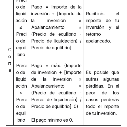
Preci
o de 
Pago = Importe de la 
liquid
inversión + [Importe de 
Recibirás el 
ación 
la inversión × 
importe de tu 
≤ 
Apalancamiento × 
inversión y el 
Preci
(Precio de equilibrio - 
retorno 
o de 
Precio de liquidación) / 
apalancado.
equili
Precio de equilibrio]
C
brio
o
rt
Preci
Pago = máx. (Importe 
a
o de 
de inversión + [Importe 
Es posible que 
liquid
de la inversión × 
sufras algunas 
ación 
Apalancamiento × 
pérdidas. En el 
> 
(Precio de equilibrio - 
peor de los 
Preci
Precio de liquidación) / 
casos, perderás 
o de 
Precio de equilibrio], 0) 
todo el importe 
equili
de tu inversión.
brio
El pago mínimo es 0.