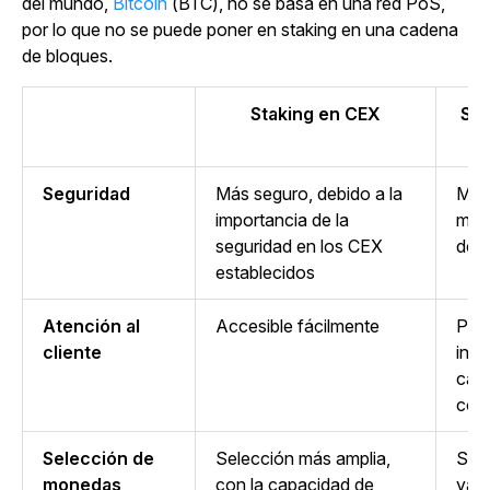
del mundo,
Bitcoin
(BTC), no se basa en una red PoS,
por lo que no se puede poner en staking en una cadena
de bloques.
Staking en CEX
Sta
Seguridad
Más seguro, debido a la
Meno
importancia de la
mayo
seguridad en los CEX
de 
establecidos
Atención al
Accesible fácilmente
Prá
cliente
inex
cas
con
Selección de
Selección más amplia,
Sele
monedas
con la capacidad de
ya 