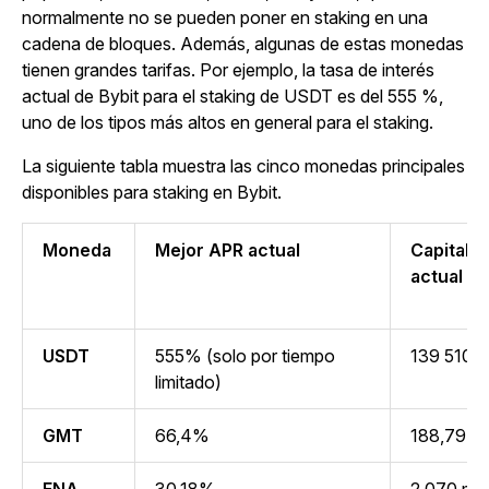
normalmente no se pueden poner en staking en una
cadena de bloques. Además, algunas de estas monedas
tienen grandes tarifas. Por ejemplo, la tasa de interés
actual de Bybit para el staking de USDT es del 555 %,
uno de los tipos más altos en general para el staking.
La siguiente tabla muestra las cinco monedas principales
disponibles para staking en Bybit.
Moneda
Mejor APR actual
Capitali
actual
USDT
555% (solo por tiempo
139 510 m
limitado)
GMT
66,4%
188,79 mi
ENA
30.18%
2.070 mil