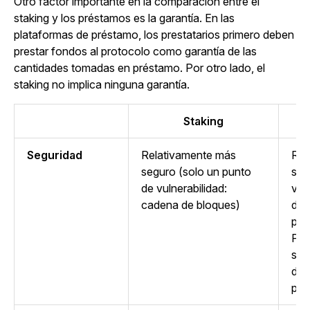
Otro factor importante en la comparación entre el
staking y los préstamos es la garantía. En las
plataformas de préstamo, los prestatarios primero deben
prestar fondos al protocolo como garantía de las
cantidades tomadas en préstamo. Por otro lado, el
staking no implica ninguna garantía.
Staking
Seguridad
Relativamente más
Rel
seguro (solo un punto
seg
de vulnerabilidad:
vul
cadena de bloques)
de 
pré
Pré
sus
de 
pull