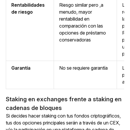
Rentabilidades
Riesgo similar pero ,a
La 
de riesgo
menudo, mayor
ren
rentabilidad en
la 
comparación con las
pré
opciones de préstamo
Rie
conservadoras
pér
uti
pré
Garantía
No se requiere garantía
Los
pro
al 
Staking en exchanges frente a staking en
cadenas de bloques
Si decides hacer staking con tus fondos criptográficos,
tus dos opciones principales serán a través de un CEX,
y/o la participación en una plataforma de cadena de