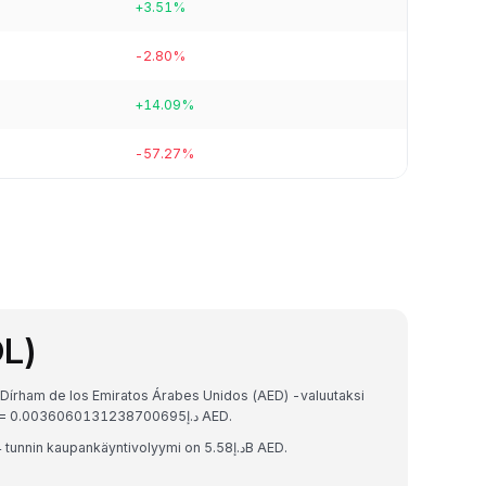
+3.51%
-2.80%
+14.09%
-57.27%
OL)
 Dírham de los Emiratos Árabes Unidos (AED) -valuutaksi
Bybit-alustalla. Nykyinen vaihtokurssi on 1 SOL = د.إ0.0036060131238700695 AED.
Solana:n markkina-arvo on د.إ161.23B AED ja 24 tunnin kaupankäyntivolyymi on د.إ5.58B AED.