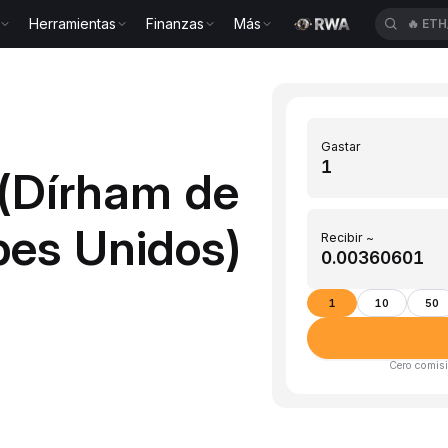
Herramientas
Finanzas
Más
🔥
CY
Gastar
 (Dírham de
bes Unidos)
Recibir ~
1
10
50
Cero comisi