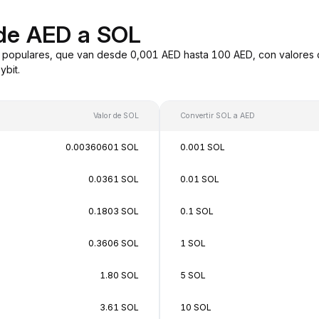
 de AED a SOL
 populares, que van desde 0,001 AED hasta 100 AED, con valores 
bit.
Valor de SOL
Convertir SOL a AED
0.00360601 SOL
0.001 SOL
0.0361 SOL
0.01 SOL
0.1803 SOL
0.1 SOL
0.3606 SOL
1 SOL
1.80 SOL
5 SOL
3.61 SOL
10 SOL