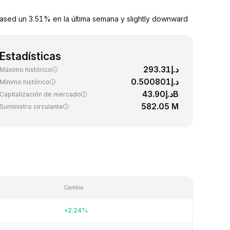
eased un 3.51% en la última semana y slightly downward
Estadísticas
د.إ293.31
Máximo histórico
د.إ0.500801
Mínimo histórico
د.إ43.90B
Capitalización de mercado
582.05 M
Suministro circulante
Cambio
+2.24%