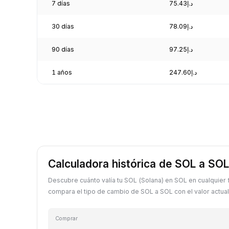
7 días
د.إ75.43
30 días
د.إ78.09
90 días
د.إ97.25
1 años
د.إ247.60
Calculadora histórica de SOL a SOL
Descubre cuánto valía tu SOL (Solana) en SOL en cualquier
compara el tipo de cambio de SOL a SOL con el valor actual
Comprar