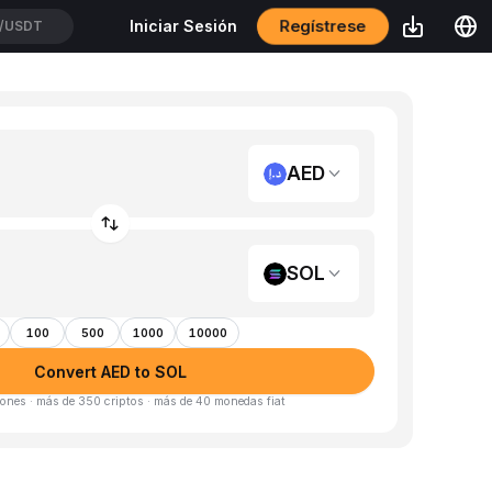
Regístrese
Iniciar Sesión
SUSDT
AED
SOL
100
500
1000
10000
Convert AED to SOL
ones · más de 350 criptos · más de 40 monedas fiat