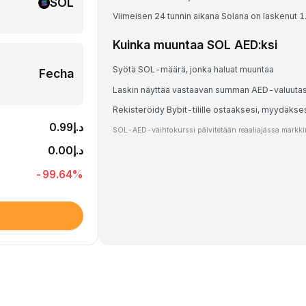
SOL
Viimeisen 24 tunnin aikana Solana on laskenut 
Kuinka muuntaa SOL AED:ksi
Syötä SOL-määrä, jonka haluat muuntaa
Fecha
Laskin näyttää vastaavan summan AED-valuuta
Rekisteröidy Bybit-tilille ostaaksesi, myydäkse
د.إ0.99
SOL-AED-vaihtokurssi päivitetään reaaliajassa markkina
د.إ0.00
-99.64
%