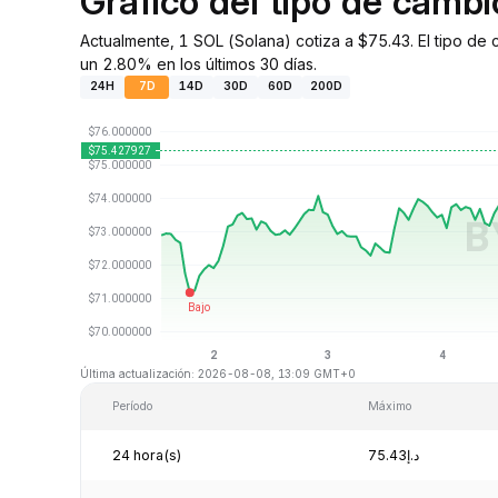
Gráfico del tipo de camb
Actualmente, 1 SOL (Solana) cotiza a $75.43. El tipo d
un 2.80% en los últimos 30 días.
24H
7D
14D
30D
60D
200D
Última actualización: 2026-08-08, 13:09 GMT+0
Período
Máximo
24 hora(s)
د.إ75.43