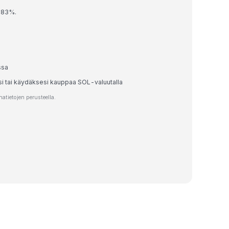
1.83%.
ssa
si tai käydäksesi kauppaa SOL-valuutalla
tietojen perusteella.