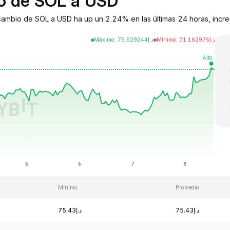
io de SOL a USD
e cambio de SOL a USD ha up un 2.24% en las últimas 24 horas, incr
Máximo
:
75.529244
د.إ
Mínimo
:
71.162975
د.إ
Mínimo
Promedio
د.إ75.43
د.إ75.43