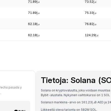
د.إ73.52
د.إ71.89
د.إ75.33
د.إ71.89
د.إ76.82
د.إ62.18
د.إ124.29
د.إ62.18
Tietoja: Solana (S
 fecha pasada y
Solana on kryptovaluutta, joka voidaan muuntaa
.
Liikkeellä oleva tarjonta on 582M SOL.