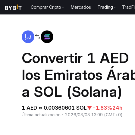
Comprar Cripto
Mercados
Trading
TradFi
Inicio
AED to SOL
Convertir 1 AED
los Emiratos Ára
a SOL (Solana)
1 AED ≈ 0.00360601 SOL
▼
-1.83%
24h
Última actualización
：
2026/08/08 13:09
(
GMT+0
)