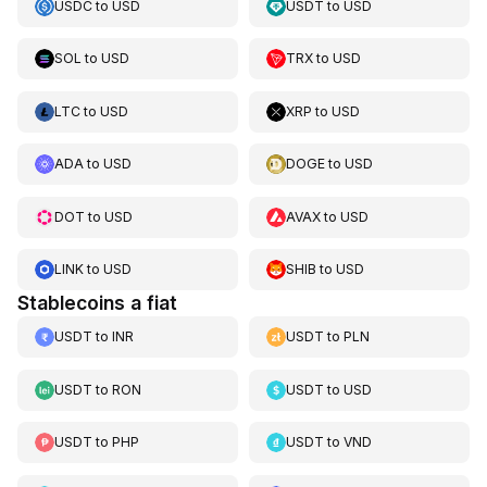
USDC
to
USD
USDT
to
USD
SOL
to
USD
TRX
to
USD
LTC
to
USD
XRP
to
USD
ADA
to
USD
DOGE
to
USD
DOT
to
USD
AVAX
to
USD
LINK
to
USD
SHIB
to
USD
Stablecoins a fiat
USDT
to
INR
USDT
to
PLN
USDT
to
RON
USDT
to
USD
USDT
to
PHP
USDT
to
VND