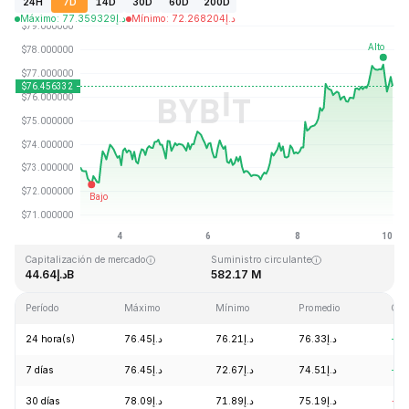
24H
7D
14D
30D
60D
200D
Máximo
:
77.359329
د.إ
Mínimo
:
72.268204
د.إ
Última actualización: 2026-08-10, 03:17 GMT+0
Máximo histórico
Mínimo histórico
د.إ0.500801
د.إ293.31
Capitalización de mercado
Suministro circulante
د.إ44.64B
582.17 M
Período
Máximo
Mínimo
Promedio
Cam
24 hora(s)
د.إ76.45
د.إ76.21
د.إ76.33
+1.
7 días
د.إ76.45
د.إ72.67
د.إ74.51
+4.
30 días
د.إ78.09
د.إ71.89
د.إ75.19
-1.