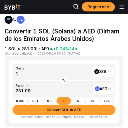
Regístrese
Inicio
SOL to AED
Convertir 1 SOL (Solana) a AED (Dírham
de los Emiratos Árabes Unidos)
1 SOL ≈ د.إ281.09 AED
▲
+0.74%
24h
Última actualización
：
2026/08/10 03:17
(
GMT+0
)
Gastar
SOL
Recibir ~
AED
0.001
0.01
0.1
1
5
10
100
Convert SOL to AED
Cero comisiones · más de 350 criptos · más de 40 monedas fiat