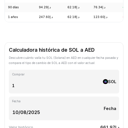
90 días
د.إ94.29
د.إ62.18
د.إ76.34
+1
1 años
د.إ247.60
د.إ62.18
د.إ123.60
-5
Calculadora histórica de SOL a AED
Descubre cuánto valía tu SOL (Solana) en AED en cualquier fecha pasada y
compara el tipo de cambio de SOL a AED con el valor actual.
Comprar
SOL
Fecha
Fecha
د.إ661.97
Valor histórico