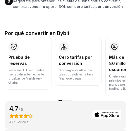
Regístrate para obtener una cuenta de Bybit gratis y convertir,
3
comprar, vender u operar SOL con
cero tarifas por conversión
.
Por qué convertir en Bybit
Prueba de
Cero tarifas por
Más de
reservas
conversión
86 millone
usuarios
Reservas 1:1 verificadas
Sin cargos ocultos. La
mensualmente mediante
tasa cotizada es la tasa
Únete a uno de
pruebas de Merkle on-
final que pagas.
principales ex
chain.
mundo por vol
trading y liqui
4.7
/ 5
47K Reviews