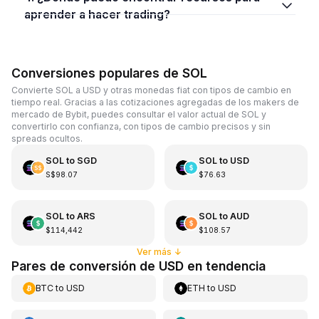
aprender a hacer trading?
Conversiones populares de SOL
Convierte SOL a USD y otras monedas fiat con tipos de cambio en
tiempo real. Gracias a las cotizaciones agregadas de los makers de
mercado de Bybit, puedes consultar el valor actual de SOL y
convertirlo con confianza, con tipos de cambio precisos y sin
spreads ocultos.
SOL
to
SGD
SOL
to
USD
S$98.07
$76.63
SOL
to
ARS
SOL
to
AUD
$114,442
$108.57
Ver más
↓
Pares de conversión de USD en tendencia
BTC
to
USD
ETH
to
USD