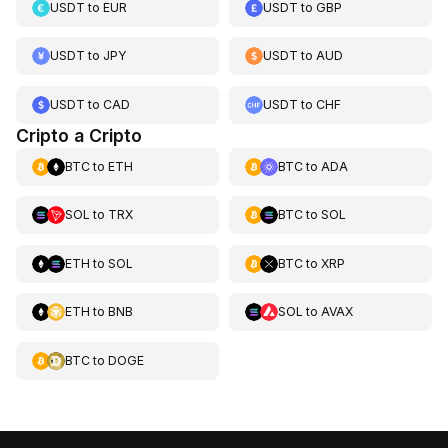
USDT
to
EUR
USDT
to
GBP
USDT
to
JPY
USDT
to
AUD
USDT
to
CAD
USDT
to
CHF
Cripto a Cripto
BTC
to
ETH
BTC
to
ADA
SOL
to
TRX
BTC
to
SOL
ETH
to
SOL
BTC
to
XRP
ETH
to
BNB
SOL
to
AVAX
BTC
to
DOGE