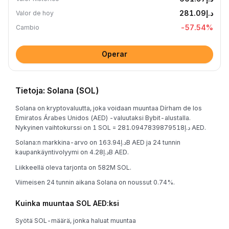
د.إ281.09
Valor de hoy
-57.54
%
Cambio
Operar
Tietoja: Solana (SOL)
Solana on kryptovaluutta, joka voidaan muuntaa Dírham de los
Emiratos Árabes Unidos (AED) -valuutaksi Bybit-alustalla.
Nykyinen vaihtokurssi on 1 SOL = د.إ281.0947839879518 AED.
Solana:n markkina-arvo on د.إ163.94B AED ja 24 tunnin
kaupankäyntivolyymi on د.إ4.28B AED.
Liikkeellä oleva tarjonta on 582M SOL.
Viimeisen 24 tunnin aikana Solana on noussut 0.74%.
Kuinka muuntaa SOL AED:ksi
Syötä SOL-määrä, jonka haluat muuntaa