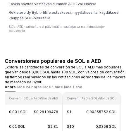
Laskin näyttää vastaavan summan AED-valuutassa
Rekisteröidy Bybit-tilille ostaaksesi, myydäksesi tai käydäksesi
kauppaa SOL-valuutalla
SOL-AED-vaihtokurssi päivitetään reaaliajassa markkinatietojen
perusteella.
Conversiones populares de SOL a AED
Explora las cantidades de conversión de SOL a AED más populares,
que van desde 0,001 SOL hasta 100 SOL, con valores de conversión
en tiempo real basados en las cotizaciones agregadas de los makers
de mercado de Bybit.
Ahora
Hace 24 horas
Hace 1 mes
Hace 1 año
Convertir SOL a AED
Valor de AED
Convertir AED a SOL
Valor de SOL
0.001 SOL
$0.28109478
$1
0.00355752 SOL
0.01 SOL
$2.81
$10
0.0356 SOL