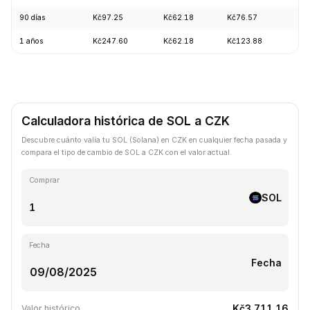
90 días
Kč97.25
Kč62.18
Kč76.57
+2
1 años
Kč247.60
Kč62.18
Kč123.88
-5
Calculadora histórica de SOL a CZK
Descubre cuánto valía tu SOL (Solana) en CZK en cualquier fecha pasada y
compara el tipo de cambio de SOL a CZK con el valor actual.
Comprar
SOL
Fecha
Fecha
Kč3,711.16
Valor histórico