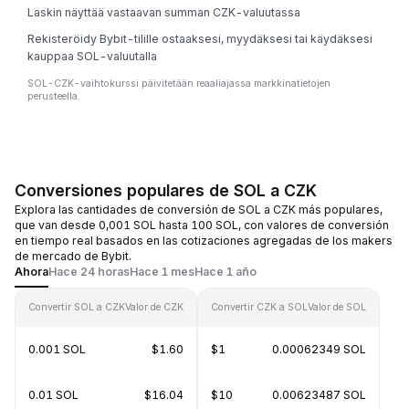
Laskin näyttää vastaavan summan CZK-valuutassa
Rekisteröidy Bybit-tilille ostaaksesi, myydäksesi tai käydäksesi
kauppaa SOL-valuutalla
SOL-CZK-vaihtokurssi päivitetään reaaliajassa markkinatietojen
perusteella.
Conversiones populares de SOL a CZK
Explora las cantidades de conversión de SOL a CZK más populares,
que van desde 0,001 SOL hasta 100 SOL, con valores de conversión
en tiempo real basados en las cotizaciones agregadas de los makers
de mercado de Bybit.
Ahora
Hace 24 horas
Hace 1 mes
Hace 1 año
Convertir SOL a CZK
Valor de CZK
Convertir CZK a SOL
Valor de SOL
0.001 SOL
$1.60
$1
0.00062349 SOL
0.01 SOL
$16.04
$10
0.00623487 SOL