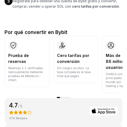
Regístrate para obtener una cuenta de Bybit gratis y convertir,
3
comprar, vender u operar SOL con
cero tarifas por conversión
.
Por qué convertir en Bybit
Prueba de
Cero tarifas por
Más de
reservas
conversión
86 millone
usuarios
Reservas 1:1 verificadas
Sin cargos ocultos. La
mensualmente mediante
tasa cotizada es la tasa
Únete a uno de
pruebas de Merkle on-
final que pagas.
principales ex
chain.
mundo por vol
trading y liqui
4.7
/ 5
47K Reviews