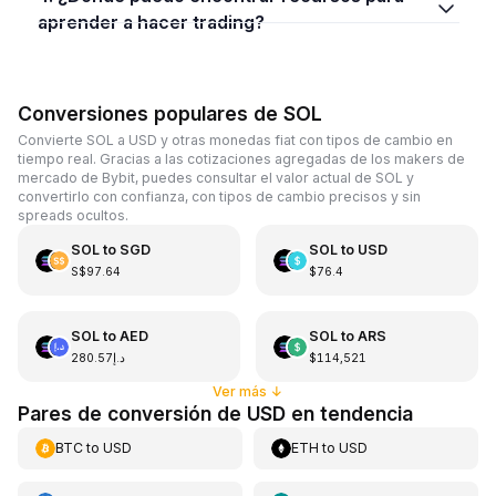
aprender a hacer trading?
Conversiones populares de SOL
Convierte SOL a USD y otras monedas fiat con tipos de cambio en
tiempo real. Gracias a las cotizaciones agregadas de los makers de
mercado de Bybit, puedes consultar el valor actual de SOL y
convertirlo con confianza, con tipos de cambio precisos y sin
spreads ocultos.
SOL
to
SGD
SOL
to
USD
S$97.64
$76.4
SOL
to
AED
SOL
to
ARS
د.إ280.57
$114,521
Ver más
↓
Pares de conversión de USD en tendencia
BTC
to
USD
ETH
to
USD