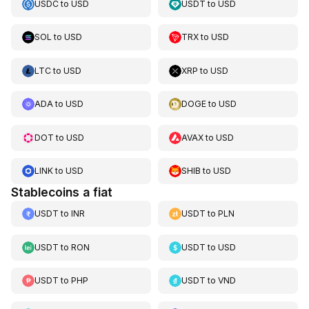
USDC
to
USD
USDT
to
USD
SOL
to
USD
TRX
to
USD
LTC
to
USD
XRP
to
USD
ADA
to
USD
DOGE
to
USD
DOT
to
USD
AVAX
to
USD
LINK
to
USD
SHIB
to
USD
Stablecoins a fiat
USDT
to
INR
USDT
to
PLN
USDT
to
RON
USDT
to
USD
USDT
to
PHP
USDT
to
VND