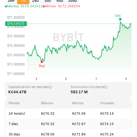
24H
7D
14D
30D
60D
200D
Máximo
:
Kč
76.542412
Mínimo
:
Kč
72.268204
Última actualización: 2026-08-09, 09:24 GMT+0
Máximo histórico
Mínimo histórico
Kč293.31
Kč0.500801
Capitalización de mercado
Suministro circulante
Kč44.47B
582.17 M
Período
Máximo
Mínimo
Promedio
Ca
24 hora(s)
Kč76.32
Kč75.96
Kč76.14
+2
7 días
Kč76.32
Kč72.67
Kč74.15
+4
30 días
Kč78.09
Kč71.89
Kč75.24
-3