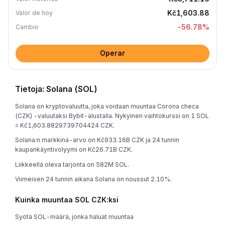
Kč1,603.88
Valor de hoy
-56.78
%
Cambio
Operar
Tietoja: Solana (SOL)
Solana on kryptovaluutta, joka voidaan muuntaa Corona checa
(CZK) -valuutaksi Bybit-alustalla. Nykyinen vaihtokurssi on 1 SOL
= Kč1,603.8829739704424 CZK.
Solana:n markkina-arvo on Kč933.16B CZK ja 24 tunnin
kaupankäyntivolyymi on Kč26.71B CZK.
Liikkeellä oleva tarjonta on 582M SOL.
Viimeisen 24 tunnin aikana Solana on noussut 2.10%.
Kuinka muuntaa SOL CZK:ksi
Syötä SOL-määrä, jonka haluat muuntaa