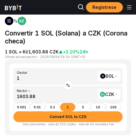
Regístrese
Inicio
SOL to CZK
Convertir 1 SOL (Solana) a CZK (Corona
checa)
1 SOL ≈ Kč1,603.88 CZK
▲
+2.10%
24h
Última actualización
：
2026/08/09 09:24
(
GMT+0
)
Gastar
SOL
Recibir ~
CZK
0.001
0.01
0.1
1
5
10
100
Convert SOL to CZK
Cero comisiones · más de 350 criptos · más de 40 monedas fiat