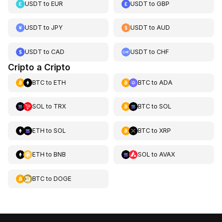
USDT
to
EUR
USDT
to
GBP
USDT
to
JPY
USDT
to
AUD
USDT
to
CAD
USDT
to
CHF
Cripto a Cripto
BTC
to
ETH
BTC
to
ADA
SOL
to
TRX
BTC
to
SOL
ETH
to
SOL
BTC
to
XRP
ETH
to
BNB
SOL
to
AVAX
BTC
to
DOGE