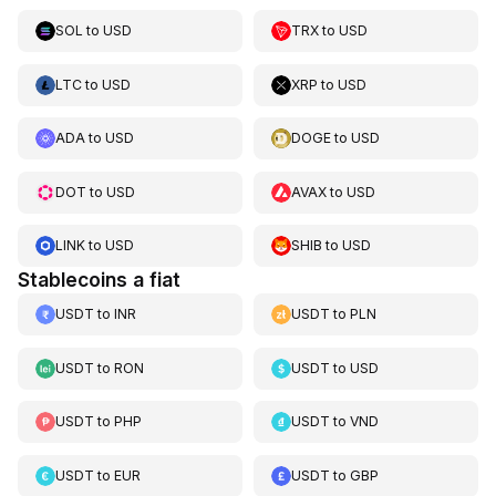
SOL
to
USD
TRX
to
USD
LTC
to
USD
XRP
to
USD
ADA
to
USD
DOGE
to
USD
DOT
to
USD
AVAX
to
USD
LINK
to
USD
SHIB
to
USD
Stablecoins a fiat
USDT
to
INR
USDT
to
PLN
USDT
to
RON
USDT
to
USD
USDT
to
PHP
USDT
to
VND
USDT
to
EUR
USDT
to
GBP