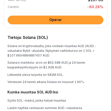
-60.28
%
Cambio
Operar
Tietoja: Solana (SOL)
Solana on kryptovaluutta, joka voidaan muuntaa AUD (AUD) -
valuutaksi Bybit-alustalla. Nykyinen vaihtokurssi on 1 SOL =
$107.6604884887457 AUD.
Solana:n markkina-arvo on $62.59B AUD ja 24 tunnin
kaupankäyntivolyymi on $1.92B AUD.
Liikkeellä oleva tarjonta on 582M SOL.
Viimeisen 24 tunnin aikana Solana on noussut 1.60%.
Kuinka muuntaa SOL AUD:ksi
Syötä SOL-määrä, jonka haluat muuntaa
Laskin näyttää vastaavan summan AUD-valuutassa