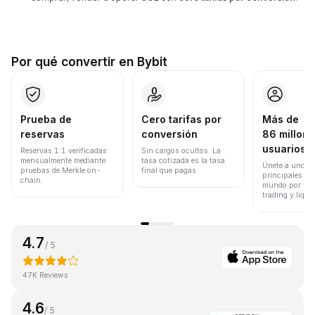
Por qué convertir en Bybit
Prueba de
Cero tarifas por
Más de
reservas
conversión
86 millone
usuarios
Reservas 1:1 verificadas
Sin cargos ocultos. La
mensualmente mediante
tasa cotizada es la tasa
Únete a uno de
pruebas de Merkle on-
final que pagas.
principales ex
chain.
mundo por vol
trading y liqui
4.7
/ 5
47K Reviews
4.6
/ 5