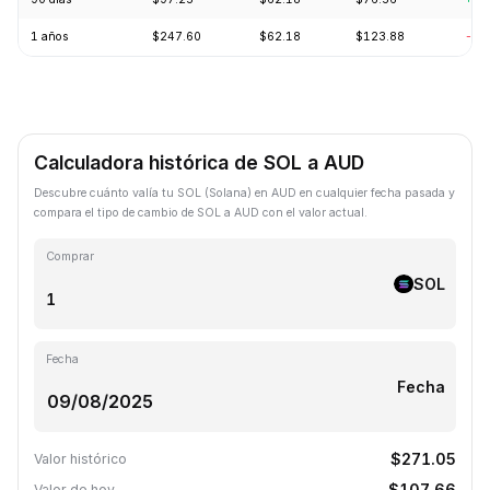
1 años
$247.60
$62.18
$123.88
-57
Calculadora histórica de SOL a AUD
Descubre cuánto valía tu SOL (Solana) en AUD en cualquier fecha pasada y
compara el tipo de cambio de SOL a AUD con el valor actual.
Comprar
SOL
Fecha
Fecha
$271.05
Valor histórico
$107.66
Valor de hoy