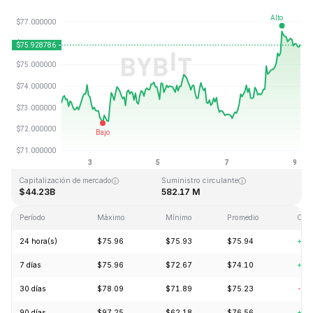
Última actualización: 2026-08-09, 03:55 GMT+0
Máximo histórico
Mínimo histórico
$293.31
$0.500801
Capitalización de mercado
Suministro circulante
$44.23B
582.17 M
Período
Máximo
Mínimo
Promedio
Cam
24 hora(s)
$75.96
$75.93
$75.94
+2.
7 días
$75.96
$72.67
$74.10
+3.
30 días
$78.09
$71.89
$75.23
-3.
90 días
$97.25
$62.18
$76.56
+18