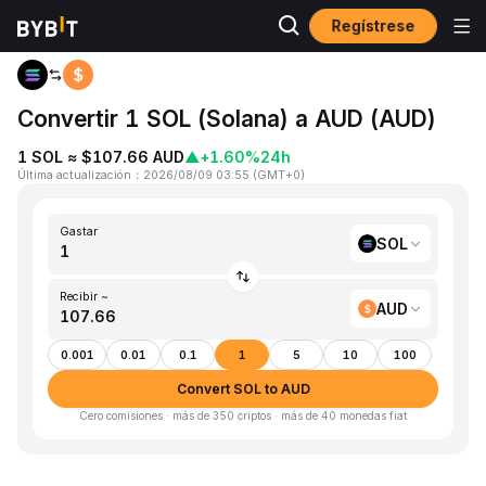
Regístrese
Inicio
SOL to AUD
Convertir 1 SOL (Solana) a AUD (AUD)
1 SOL ≈ $107.66 AUD
▲
+1.60%
24h
Última actualización
：
2026/08/09 03:55
(
GMT+0
)
Gastar
SOL
Recibir ~
AUD
0.001
0.01
0.1
1
5
10
100
Convert SOL to AUD
Cero comisiones · más de 350 criptos · más de 40 monedas fiat