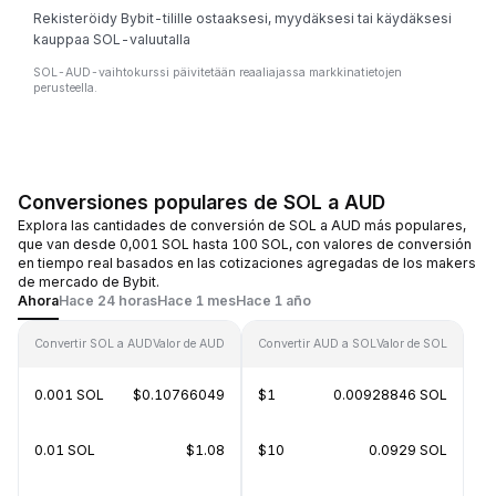
Rekisteröidy Bybit-tilille ostaaksesi, myydäksesi tai käydäksesi
kauppaa SOL-valuutalla
SOL-AUD-vaihtokurssi päivitetään reaaliajassa markkinatietojen
perusteella.
Conversiones populares de SOL a AUD
Explora las cantidades de conversión de SOL a AUD más populares,
que van desde 0,001 SOL hasta 100 SOL, con valores de conversión
en tiempo real basados en las cotizaciones agregadas de los makers
de mercado de Bybit.
Ahora
Hace 24 horas
Hace 1 mes
Hace 1 año
Convertir SOL a AUD
Valor de AUD
Convertir AUD a SOL
Valor de SOL
0.001 SOL
$0.10766049
$1
0.00928846 SOL
0.01 SOL
$1.08
$10
0.0929 SOL