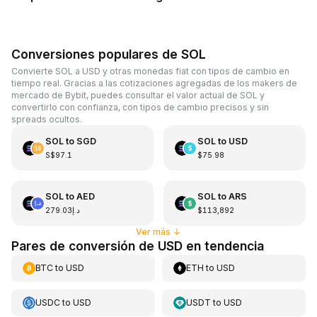
Conversiones populares de SOL
Convierte SOL a USD y otras monedas fiat con tipos de cambio en
tiempo real. Gracias a las cotizaciones agregadas de los makers de
mercado de Bybit, puedes consultar el valor actual de SOL y
convertirlo con confianza, con tipos de cambio precisos y sin
spreads ocultos.
SOL
to
SGD
SOL
to
USD
S$97.1
$75.98
SOL
to
AED
SOL
to
ARS
د.إ279.03
$113,892
Ver más
↓
Pares de conversión de USD en tendencia
BTC
to
USD
ETH
to
USD
USDC
to
USD
USDT
to
USD