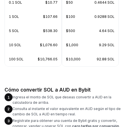
0.1 SOL
$10.77
$50
0.4644 SOL
1 SOL
$107.66
$100
0.9288 SOL
5 SOL
$538.30
$500
4.64 SOL
10 SOL
$1,076.60
$1,000
9.29 SOL
100 SOL
$10,766.05
$10,000
92.88 SOL
Cómo convertir SOL a AUD en Bybit
Ingresa el monto de SOL que deseas convertir a AUD en la
1
calculadora de arriba.
Consulta al instante el valor equivalente en AUD según el tipo de
2
cambio de SOL a AUD en tiempo real.
Regístrate para obtener una cuenta de Bybit gratis y convertir,
3
comprar, vender u operar SOL con
cero tarifas por conversión
.