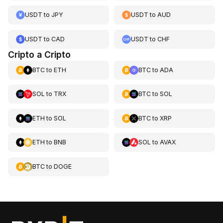
USDT
to
JPY
USDT
to
AUD
USDT
to
CAD
USDT
to
CHF
Cripto a Cripto
BTC
to
ETH
BTC
to
ADA
SOL
to
TRX
BTC
to
SOL
ETH
to
SOL
BTC
to
XRP
ETH
to
BNB
SOL
to
AVAX
BTC
to
DOGE