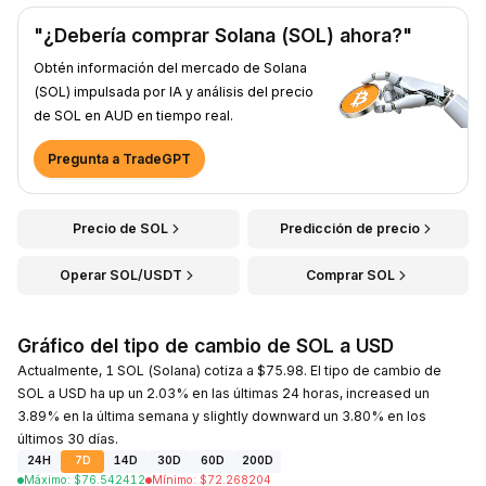
"¿Debería comprar Solana (SOL) ahora?"
Obtén información del mercado de Solana
(SOL) impulsada por IA y análisis del precio
de SOL en AUD en tiempo real.
Pregunta a TradeGPT
Precio de SOL
Predicción de precio
Operar SOL/USDT
Comprar SOL
Gráfico del tipo de cambio de SOL a USD
Actualmente, 1 SOL (Solana) cotiza a $75.98. El tipo de cambio de
SOL a USD ha up un 2.03% en las últimas 24 horas, increased un
3.89% en la última semana y slightly downward un 3.80% en los
últimos 30 días.
24H
7D
14D
30D
60D
200D
Máximo
:
$
76.542412
Mínimo
:
$
72.268204