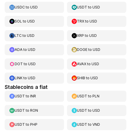
USDC
to
USD
USDT
to
USD
SOL
to
USD
TRX
to
USD
LTC
to
USD
XRP
to
USD
ADA
to
USD
DOGE
to
USD
DOT
to
USD
AVAX
to
USD
LINK
to
USD
SHIB
to
USD
Stablecoins a fiat
USDT
to
INR
USDT
to
PLN
USDT
to
RON
USDT
to
USD
USDT
to
PHP
USDT
to
VND