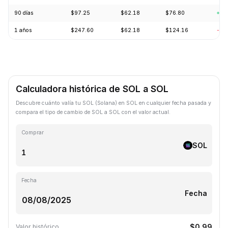
90 días
$97.25
$62.18
$76.80
+17
1 años
$247.60
$62.18
$124.16
-56
Calculadora histórica de SOL a SOL
Descubre cuánto valía tu SOL (Solana) en SOL en cualquier fecha pasada y
compara el tipo de cambio de SOL a SOL con el valor actual.
Comprar
SOL
Fecha
Fecha
$0.99
Valor histórico