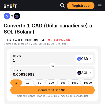
Regístrese
Inicio
CAD to SOL
Convertir 1 CAD (Dólar canadiense) a
SOL (Solana)
1 CAD ≈ 0.00936988 SOL
▼
-3.41%
24h
Última actualización
：
2026/08/08 15:30
(
GMT+0
)
Gastar
CAD
Recibir ~
SOL
1
10
50
100
500
1000
10000
Convert CAD to SOL
Cero comisiones · más de 350 criptos · más de 40 monedas fiat