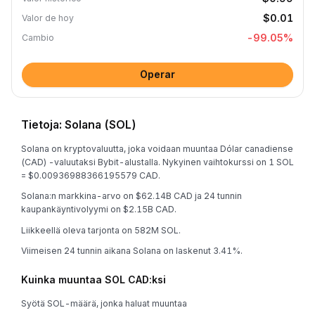
$0.01
Valor de hoy
-99.05
%
Cambio
Operar
Tietoja: Solana (SOL)
Solana on kryptovaluutta, joka voidaan muuntaa Dólar canadiense
(CAD) -valuutaksi Bybit-alustalla. Nykyinen vaihtokurssi on 1 SOL
= $0.00936988366195579 CAD.
Solana:n markkina-arvo on $62.14B CAD ja 24 tunnin
kaupankäyntivolyymi on $2.15B CAD.
Liikkeellä oleva tarjonta on 582M SOL.
Viimeisen 24 tunnin aikana Solana on laskenut 3.41%.
Kuinka muuntaa SOL CAD:ksi
Syötä SOL-määrä, jonka haluat muuntaa