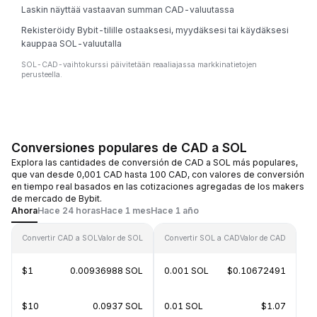
Laskin näyttää vastaavan summan CAD-valuutassa
Rekisteröidy Bybit-tilille ostaaksesi, myydäksesi tai käydäksesi
kauppaa SOL-valuutalla
SOL-CAD-vaihtokurssi päivitetään reaaliajassa markkinatietojen
perusteella.
Conversiones populares de CAD a SOL
Explora las cantidades de conversión de CAD a SOL más populares,
que van desde 0,001 CAD hasta 100 CAD, con valores de conversión
en tiempo real basados en las cotizaciones agregadas de los makers
de mercado de Bybit.
Ahora
Hace 24 horas
Hace 1 mes
Hace 1 año
Convertir CAD a SOL
Valor de SOL
Convertir SOL a CAD
Valor de CAD
$1
0.00936988 SOL
0.001 SOL
$0.10672491
$10
0.0937 SOL
0.01 SOL
$1.07