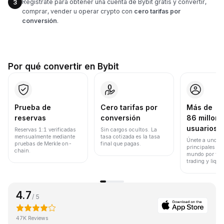
Regístrate para obtener una cuenta de Bybit gratis y convertir,
3
comprar, vender u operar crypto con
cero tarifas por
conversión
.
Por qué convertir en Bybit
Prueba de
Cero tarifas por
Más de
reservas
conversión
86 millone
usuarios
Reservas 1:1 verificadas
Sin cargos ocultos. La
mensualmente mediante
tasa cotizada es la tasa
Únete a uno de
pruebas de Merkle on-
final que pagas.
principales ex
chain.
mundo por vol
trading y liqui
4.7
/ 5
47K Reviews