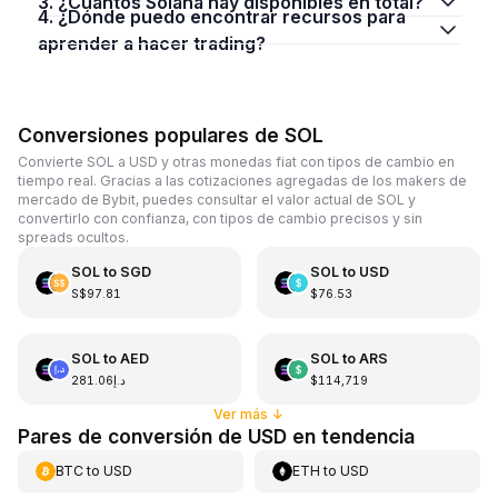
3. ¿Cuántos Solana hay disponibles en total?
4. ¿Dónde puedo encontrar recursos para
aprender a hacer trading?
Conversiones populares de SOL
Convierte SOL a USD y otras monedas fiat con tipos de cambio en
tiempo real. Gracias a las cotizaciones agregadas de los makers de
mercado de Bybit, puedes consultar el valor actual de SOL y
convertirlo con confianza, con tipos de cambio precisos y sin
spreads ocultos.
SOL
to
SGD
SOL
to
USD
S$97.81
$76.53
SOL
to
AED
SOL
to
ARS
د.إ281.06
$114,719
Ver más
↓
Pares de conversión de USD en tendencia
BTC
to
USD
ETH
to
USD