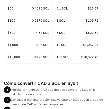
$50
0.4685 SOL
0.1 SOL
$10.67
$100
0.9370 SOL
1 SOL
$106.72
$500
4.68 SOL
5 SOL
$533.62
$1,000
9.37 SOL
10 SOL
$1,067.25
$10,000
93.70 SOL
100 SOL
$10,672.49
Cómo convertir CAD a SOL en Bybit
Ingresa el monto de CAD que deseas convertir a SOL en la
1
calculadora de arriba.
Consulta al instante el valor equivalente en SOL según el tipo de
2
cambio de CAD a SOL en tiempo real.