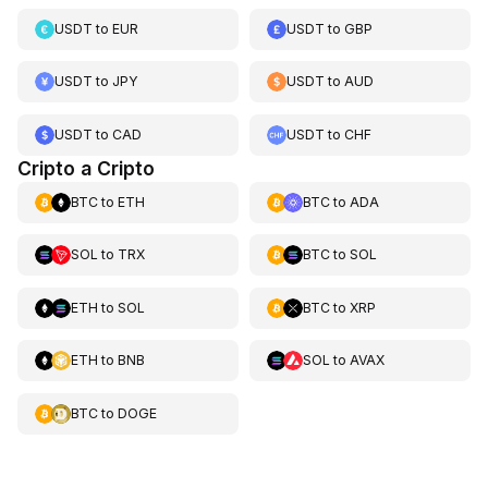
USDT
to
EUR
USDT
to
GBP
USDT
to
JPY
USDT
to
AUD
USDT
to
CAD
USDT
to
CHF
Cripto a Cripto
BTC
to
ETH
BTC
to
ADA
SOL
to
TRX
BTC
to
SOL
ETH
to
SOL
BTC
to
XRP
ETH
to
BNB
SOL
to
AVAX
BTC
to
DOGE