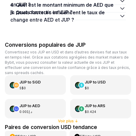
en JUP ?
4. Quel est le montant minimum de AED que
je peux convertir en JUP ?
5. Quels facteurs influencent le taux de
change entre AED et JUP ?
Conversions populaires de JUP
Convertissez vos JUP en USD et dans d’autres devises fiat aux taux
en temps réel. Grâce aux cotations agrégées des market makers de
Bybit, vous pouvez consulter la valeur actuelle de vos JUP et
effectuer une conversion en toute confiance grâce à des taux précis,
sans spreads cachés.
JUP
to
SGD
JUP
to
USD
S$0
$0
JUP
to
AED
JUP
to
ARS
د.إ0.001
$0.424
Voir plus
↓
Paires de conversion USD tendance