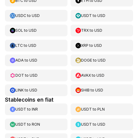
BTC
to
USD
ETH
to
USD
USDC
to
USD
USDT
to
USD
SOL
to
USD
TRX
to
USD
LTC
to
USD
XRP
to
USD
ADA
to
USD
DOGE
to
USD
DOT
to
USD
AVAX
to
USD
LINK
to
USD
SHIB
to
USD
Stablecoins en fiat
USDT
to
INR
USDT
to
PLN
USDT
to
RON
USDT
to
USD