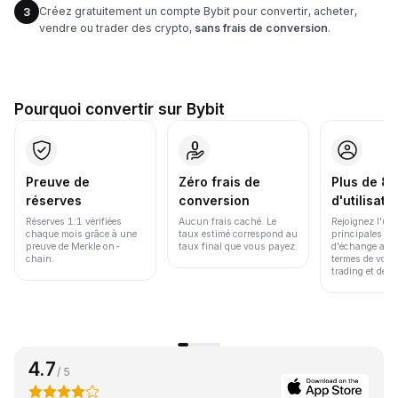
Créez gratuitement un compte Bybit pour convertir, acheter,
3
vendre ou trader des crypto,
sans frais de conversion
.
Pourquoi convertir sur Bybit
Preuve de
Zéro frais de
Plus de 86
réserves
conversion
d'utilisate
Réserves 1:1 vérifiées
Aucun frais caché. Le
Rejoignez l'un
chaque mois grâce à une
taux estimé correspond au
principales pl
preuve de Merkle on-
taux final que vous payez.
d'échange au 
chain.
termes de volu
trading et de li
4.7
/ 5