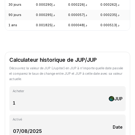
30 jours
د.إ0.000290
د.إ0.000226
د.إ0.000262
+
90 jours
د.إ0.000295
د.إ0.000057
د.إ0.000235
+
1 ans
د.إ0.001825
د.إ0.000048
د.إ0.000513
-
Calculateur historique de JUP/JUP
Découvrez la valeur de JUP (Jupiter) en JUP à n'importe quelle date passée
et comparez le taux de change entre JUP et JUP à cette date avec sa valeur
actuelle.
Acheter
JUP
Activé
Date