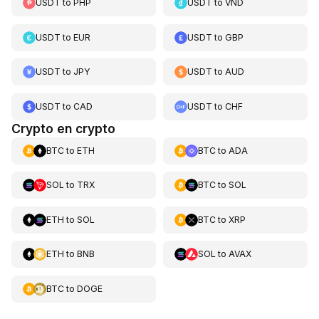
USDT
to
PHP
USDT
to
VND
USDT
to
EUR
USDT
to
GBP
USDT
to
JPY
USDT
to
AUD
USDT
to
CAD
USDT
to
CHF
Crypto en crypto
BTC
to
ETH
BTC
to
ADA
SOL
to
TRX
BTC
to
SOL
ETH
to
SOL
BTC
to
XRP
ETH
to
BNB
SOL
to
AVAX
BTC
to
DOGE