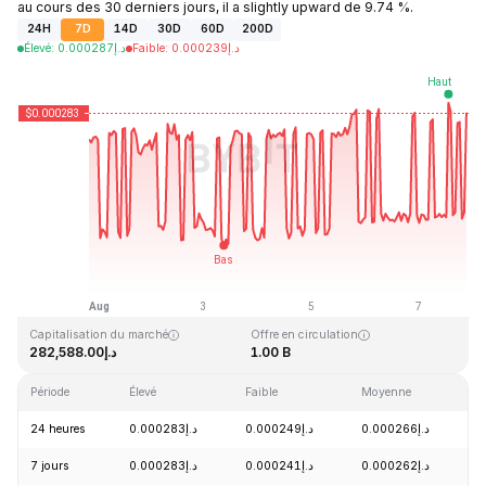
au cours des 30 derniers jours, il a slightly upward de 9.74 %.
24H
7D
14D
30D
60D
200D
Élevé
:
0.000287
د.إ
Faible
:
0.000239
د.إ
Dernière mise à jour : 2026-08-07, 20:50 GMT+0
Plus haut niveau historique
Plus bas niveau historique
د.إ0.000004
د.إ0.128999
Capitalisation du marché
Offre en circulation
د.إ282,588.00
1.00 B
Période
Élevé
Faible
Moyenne
V
24 heures
د.إ0.000283
د.إ0.000249
د.إ0.000266
-
7 jours
د.إ0.000283
د.إ0.000241
د.إ0.000262
+