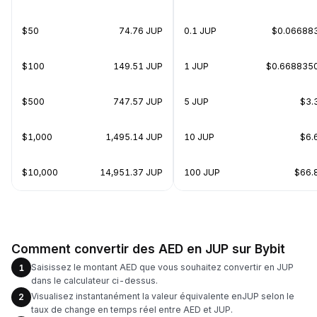
$50
74.76 JUP
0.1 JUP
$0.06688
$100
149.51 JUP
1 JUP
$0.668835
$500
747.57 JUP
5 JUP
$3.
$1,000
1,495.14 JUP
10 JUP
$6.
$10,000
14,951.37 JUP
100 JUP
$66.
Comment convertir des AED en JUP sur Bybit
Saisissez le montant AED que vous souhaitez convertir en JUP
1
dans le calculateur ci-dessus.
Visualisez instantanément la valeur équivalente enJUP selon le
2
taux de change en temps réel entre AED et JUP.