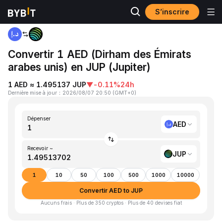
S’inscrire
Accueil
AED to JUP
Convertir 1 AED (Dirham des Émirats
arabes unis) en JUP (Jupiter)
1 AED ≈ 1.495137 JUP
▼
-0.11%
24h
Dernière mise à jour
：
2026/08/07 20:50
(
GMT+0
)
Dépenser
AED
Recevoir ~
JUP
1
10
50
100
500
1000
10000
Convertir AED to JUP
Aucuns frais · Plus de 350 cryptos · Plus de 40 devises fiat