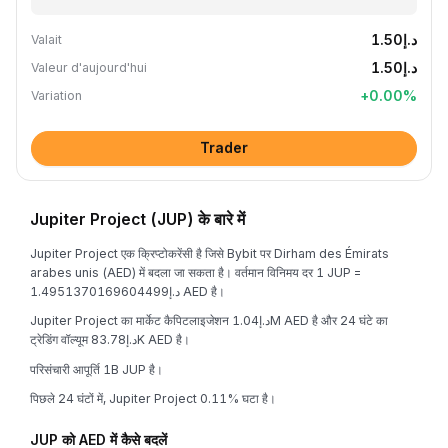
د.إ1.50
Valait
د.إ1.50
Valeur d'aujourd'hui
+
0.00
%
Variation
Trader
Jupiter Project (JUP) के बारे में
Jupiter Project एक क्रिप्टोकरेंसी है जिसे Bybit पर Dirham des Émirats
arabes unis (AED) में बदला जा सकता है। वर्तमान विनिमय दर 1 JUP =
د.إ1.4951370169604499 AED है।
Jupiter Project का मार्केट कैपिटलाइजेशन د.إ1.04M AED है और 24 घंटे का
ट्रेडिंग वॉल्यूम د.إ83.78K AED है।
परिसंचारी आपूर्ति 1B JUP है।
पिछले 24 घंटों में, Jupiter Project 0.11% घटा है।
JUP को AED में कैसे बदलें