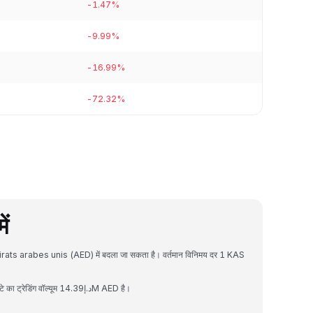
-1.47%
-9.99%
-16.99%
-72.32%
ें
irats arabes unis (AED) में बदला जा सकता है। वर्तमान विनिमय दर 1 KAS
Kaspa का मार्केट कैपिटलाइजेशन د.إ2.69B AED है और 24 घंटे का ट्रेडिंग वॉल्यूम د.إ14.39M AED है।