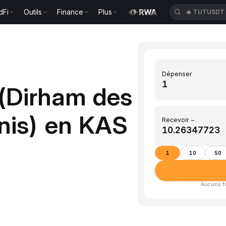
dFi
Outils
Finance
Plus
🔥
TUTUSDT
Dépenser
 (Dirham des
nis) en KAS
Recevoir ~
1
10
50
Aucuns fra