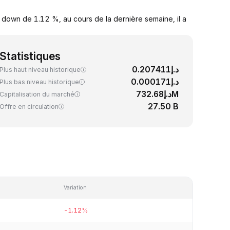
 down de 1.12 %, au cours de la dernière semaine, il a
Statistiques
د.إ0.207411
Plus haut niveau historique
د.إ0.000171
Plus bas niveau historique
د.إ732.68M
Capitalisation du marché
27.50 B
Offre en circulation
Variation
-1.12%