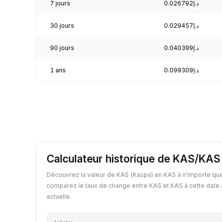
7 jours
د.إ0.026792
30 jours
د.إ0.029457
90 jours
د.إ0.040399
1 ans
د.إ0.099309
Calculateur historique de KAS/KAS
Découvrez la valeur de KAS (Kaspa) en KAS à n'importe que
comparez le taux de change entre KAS et KAS à cette date 
actuelle.