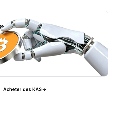
»
on du
Acheter des KAS