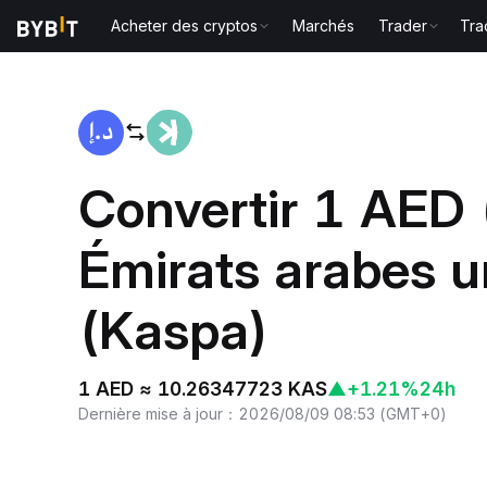
Acheter des cryptos
Marchés
Trader
Tra
Accueil
AED to KAS
Convertir 1 AED
Émirats arabes u
(Kaspa)
1 AED ≈ 10.26347723 KAS
▲
+1.21%
24h
Dernière mise à jour
：
2026/08/09 08:53
(
GMT+0
)