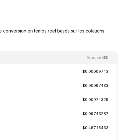
 conversion en temps réel basés sur les cotations
Valeur de AED
$0.00009743
$0.00097433
$0.00974329
$0.09743287
$0.48716433