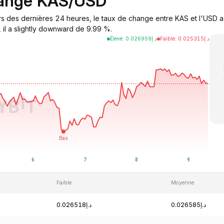
hange KAS/USD
s des dernières 24 heures, le taux de change entre KAS et l'USD a
 il a slightly downward de 9.99 %.
Élevé
:
0.026959
د.إ
Faible
:
0.025315
د.إ
Faible
Moyenne
د.إ0.026585
د.إ0.026518