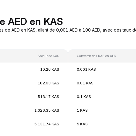
de AED en KAS
es de AED en KAS, allant de 0,001 AED à 100 AED, avec des taux de
Valeur de KAS
Convertir des KAS en AED
10.26 KAS
0.001 KAS
102.63 KAS
0.01 KAS
513.17 KAS
0.1 KAS
1,026.35 KAS
1 KAS
5,131.74 KAS
5 KAS