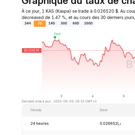
Graphique du taux de c
À ce jour, 1 KAS (Kaspa) se trade à 0.026520 $. Au cour
decreased de 1.47 %, et au cours des 30 derniers jours,
24H
7D
14D
30D
60D
200D
Dernière mise à jour : 2026-08-09, 08:53 GMT+0
Période
Élevé
24 heures
د.إ0.026652