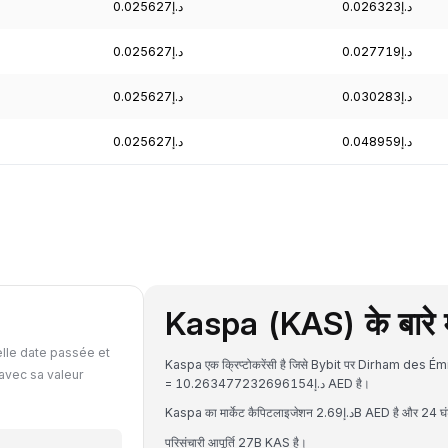
د.إ0.026323
د.إ0.025627
د.إ0.027719
د.إ0.025627
د.إ0.030283
د.إ0.025627
د.إ0.048959
د.إ0.025627
Kaspa (KAS) के बारे म
lle date passée et
Kaspa एक क्रिप्टोकरेंसी है जिसे Bybit पर Dirham des Ém
avec sa valeur
= د.إ10.263477232696154 AED है।
परिसंचारी आपूर्ति 27B KAS है।