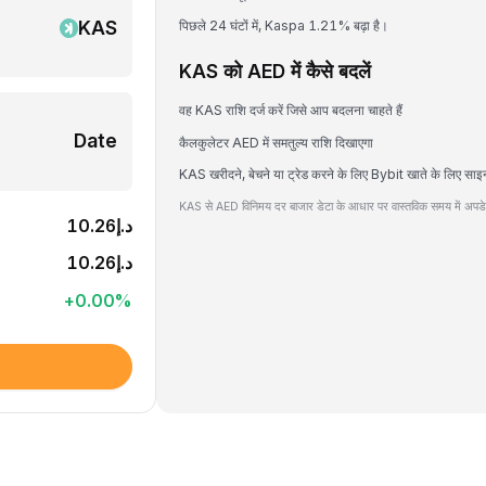
KAS
पिछले 24 घंटों में, Kaspa 1.21% बढ़ा है।
KAS को AED में कैसे बदलें
वह KAS राशि दर्ज करें जिसे आप बदलना चाहते हैं
Date
कैलकुलेटर AED में समतुल्य राशि दिखाएगा
KAS खरीदने, बेचने या ट्रेड करने के लिए Bybit खाते के लिए साइ
KAS से AED विनिमय दर बाजार डेटा के आधार पर वास्तविक समय में अपडेट
د.إ10.26
د.إ10.26
+
0.00
%