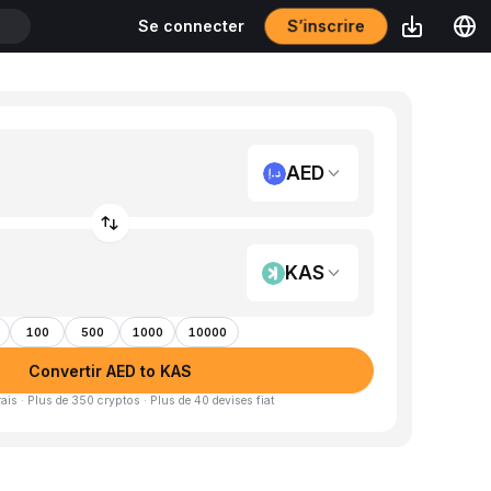
S’inscrire
Se connecter
AED
KAS
100
500
1000
10000
Convertir AED to KAS
is · Plus de 350 cryptos · Plus de 40 devises fiat