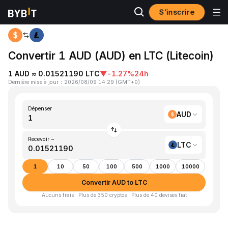
S’inscrire
Accueil
AUD to LTC
Convertir 1 AUD (AUD) en LTC (Litecoin)
1 AUD ≈ 0.01521190 LTC
▼
-1.27%
24h
Dernière mise à jour
：
2026/08/09 14:29
(
GMT+0
)
Dépenser
AUD
Recevoir ~
LTC
1
10
50
100
500
1000
10000
Convertir AUD to LTC
Aucuns frais · Plus de 350 cryptos · Plus de 40 devises fiat