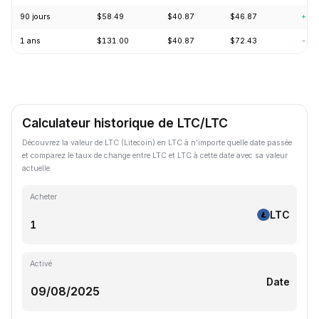
90 jours
$58.49
$40.87
$46.87
+8.
1 ans
$131.00
$40.87
$72.43
-62
Calculateur historique de LTC/LTC
Découvrez la valeur de LTC (Litecoin) en LTC à n'importe quelle date passée
et comparez le taux de change entre LTC et LTC à cette date avec sa valeur
actuelle.
Acheter
LTC
Activé
Date