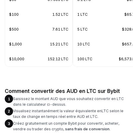
$100
1.52 LTC
1 LTC
$65.
$500
7.61 LTC
5 LTC
$328.
$1,000
15.21 LTC
10 LTC
$657.
$10,000
152.12 LTC
100 LTC
$6,573
Comment convertir des AUD en LTC sur Bybit
Saisissez le montant AUD que vous souhaitez convertir en LTC
1
dans le calculateur ci-dessus.
Visualisez instantanément la valeur équivalente enLTC selon le
2
taux de change en temps réel entre AUD et LTC.
Créez gratuitement un compte Bybit pour convertir, acheter,
3
vendre ou trader des crypto,
sans frais de conversion
.