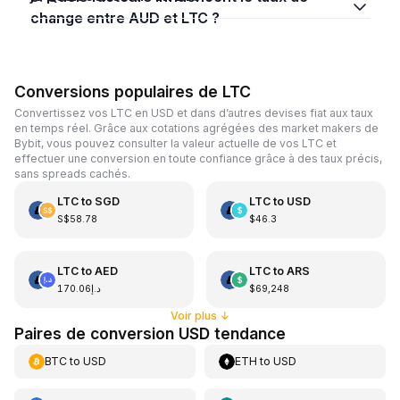
change entre AUD et LTC ?
Conversions populaires de LTC
Convertissez vos LTC en USD et dans d’autres devises fiat aux taux
en temps réel. Grâce aux cotations agrégées des market makers de
Bybit, vous pouvez consulter la valeur actuelle de vos LTC et
effectuer une conversion en toute confiance grâce à des taux précis,
sans spreads cachés.
LTC
to
SGD
LTC
to
USD
S$58.78
$46.3
LTC
to
AED
LTC
to
ARS
د.إ170.06
$69,248
Voir plus
↓
Paires de conversion USD tendance
BTC
to
USD
ETH
to
USD