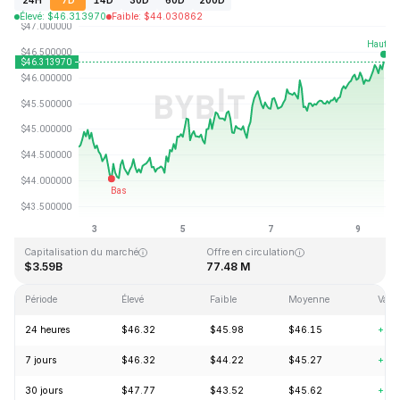
24H
7D
14D
30D
60D
200D
Élevé
:
$
46.313970
Faible
:
$
44.030862
Dernière mise à jour : 2026-08-09, 14:29 GMT+0
Plus haut niveau historique
Plus bas niveau historique
$410.26
$1.15
Capitalisation du marché
Offre en circulation
$3.59B
77.48 M
Période
Élevé
Faible
Moyenne
Varia
24 heures
$46.32
$45.98
$46.15
+1.
7 jours
$46.32
$44.22
$45.27
+3.
30 jours
$47.77
$43.52
$45.62
+3.