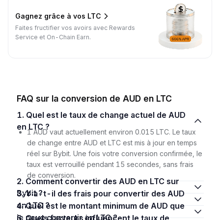
Gagnez grâce à vos LTC
Faites fructifier vos avoirs avec Rewards
Service et On-Chain Earn.
FAQ sur la conversion de AUD en LTC
1. Quel est le taux de change actuel de AUD
en LTC ?
1 AUD vaut actuellement environ 0.015 LTC. Le taux
de change entre AUD et LTC est mis à jour en temps
réel sur Bybit. Une fois votre conversion confirmée, le
taux est verrouillé pendant 15 secondes, sans frais
de conversion.
2. Comment convertir des AUD en LTC sur
Bybit ?
3. Y a-t-il des frais pour convertir des AUD
en LTC ?
4. Quel est le montant minimum de AUD que
je peux convertir en LTC ?
5. Quels facteurs influencent le taux de