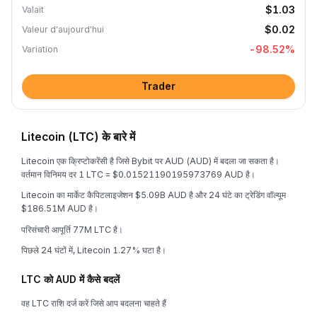
$1.03
Valait
$0.02
Valeur d'aujourd'hui
-98.52
%
Variation
Trader
Litecoin (LTC) के बारे में
Litecoin एक क्रिप्टोकरेंसी है जिसे Bybit पर AUD (AUD) में बदला जा सकता है।
वर्तमान विनिमय दर 1 LTC = $0.01521190195973769 AUD है।
Litecoin का मार्केट कैपिटलाइजेशन $5.09B AUD है और 24 घंटे का ट्रेडिंग वॉल्यूम
$186.51M AUD है।
परिसंचारी आपूर्ति 77M LTC है।
पिछले 24 घंटों में, Litecoin 1.27% घटा है।
LTC को AUD में कैसे बदलें
वह LTC राशि दर्ज करें जिसे आप बदलना चाहते हैं