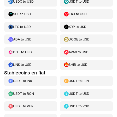
USDC
to
USD
USDT
to
USD
SOL
to
USD
TRX
to
USD
LTC
to
USD
XRP
to
USD
ADA
to
USD
DOGE
to
USD
DOT
to
USD
AVAX
to
USD
LINK
to
USD
SHIB
to
USD
Stablecoins en fiat
USDT
to
INR
USDT
to
PLN
USDT
to
RON
USDT
to
USD
USDT
to
PHP
USDT
to
VND