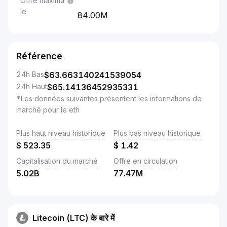
Offre maxima
le
84.00M
Référence
24h Bas
$
63.663140241539054
24h Haut
$
65.14136452935331
*Les données suivantes présentent les informations de
marché pour le eth
Plus haut niveau historique
Plus bas niveau historique
$
523.35
$
1.42
Capitalisation du marché
Offre en circulation
5.02B
77.47M
Litecoin (LTC) के बारे में