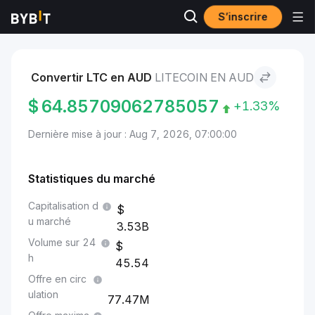
S’inscrire
Marchés
Prix du Litecoin LTC
Litecoin to AUD
Convertir LTC en AUD
LITECOIN EN AUD
$
64.85709062785057
+1.33%
Dernière mise à jour : Aug 7, 2026, 07:00:00
Statistiques du marché
Capitalisation d
u marché
3.53B
Volume sur 24
h
45.54
Offre en circ
ulation
77.47M