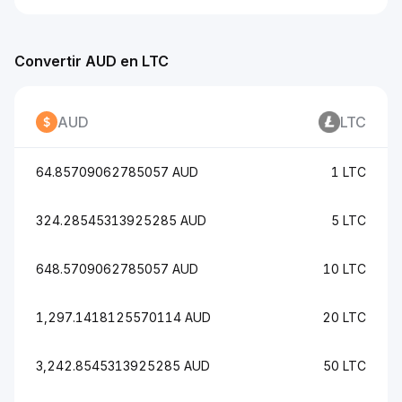
Convertir AUD en LTC
AUD
LTC
64.85709062785057 AUD
1 LTC
324.28545313925285 AUD
5 LTC
648.5709062785057 AUD
10 LTC
1,297.1418125570114 AUD
20 LTC
3,242.8545313925285 AUD
50 LTC