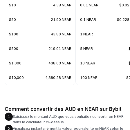
$10
4.38 NEAR
0.01 NEAR
$0.0
$50
21.90 NEAR
0.1 NEAR
$0.22
$100
43.80 NEAR
1 NEAR
$500
219.01 NEAR
5 NEAR
$1,000
438.03 NEAR
10 NEAR
$10,000
4,380.28 NEAR
100 NEAR
$
Comment convertir des AUD en NEAR sur Bybit
Saisissez le montant AUD que vous souhaitez convertir en NEAR
1
dans le calculateur ci-dessus.
Visualisez instantanément la valeur équivalente enNEAR selon le
2