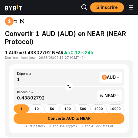
S’inscrire
Accueil
AUD to NEAR
Convertir 1 AUD (AUD) en NEAR (NEAR
Protocol)
1 AUD ≈ 0.43802792 NEAR
▲
+0.12%
24h
Dernière mise à jour
：
2026/08/09 11:27
(
GMT+0
)
Dépenser
AUD
Recevoir ~
NEAR
1
10
50
100
500
1000
10000
Convertir AUD to NEAR
Aucuns frais · Plus de 350 cryptos · Plus de 40 devises fiat