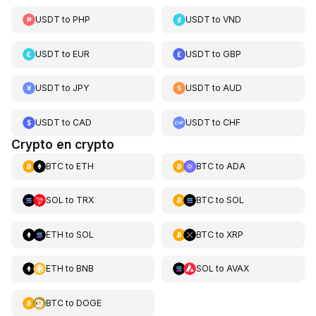
USDT
to
PHP
USDT
to
VND
USDT
to
EUR
USDT
to
GBP
USDT
to
JPY
USDT
to
AUD
USDT
to
CAD
USDT
to
CHF
Crypto en crypto
BTC
to
ETH
BTC
to
ADA
SOL
to
TRX
BTC
to
SOL
ETH
to
SOL
BTC
to
XRP
ETH
to
BNB
SOL
to
AVAX
BTC
to
DOGE