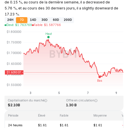
de 0.15 %, au cours de la dernière semaine, il a decreased de
5.76 %, et au cours des 30 derniers jours, il a slightly downward de
17.23 %.
24H
7D
14D
30D
60D
200D
Élevé
:
$
1.763769
Faible
:
$
1.587766
Dernière mise à jour : 2026-08-09, 11:27 GMT+0
Plus haut niveau historique
Plus bas niveau historique
$20.44
$0.526762
Capitalisation du marché
Offre en circulation
$2.10B
1.30 B
Période
Élevé
Faible
Moyenne
Vari
24 heures
$1.61
$1.61
$1.61
-0.