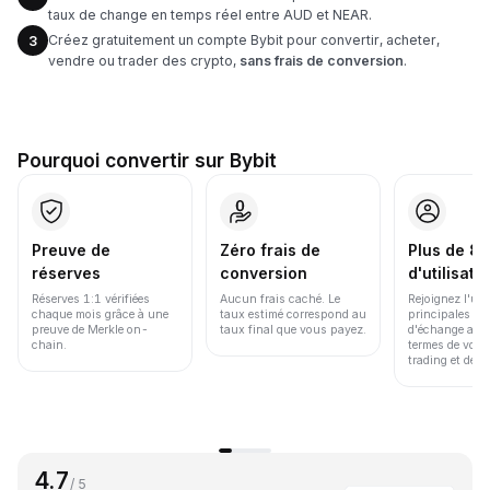
taux de change en temps réel entre AUD et NEAR.
Créez gratuitement un compte Bybit pour convertir, acheter,
3
vendre ou trader des crypto,
sans frais de conversion
.
Pourquoi convertir sur Bybit
Preuve de
Zéro frais de
Plus de 86
réserves
conversion
d'utilisate
Réserves 1:1 vérifiées
Aucun frais caché. Le
Rejoignez l'un
chaque mois grâce à une
taux estimé correspond au
principales pl
preuve de Merkle on-
taux final que vous payez.
d'échange au 
chain.
termes de volu
trading et de li
4.7
/ 5