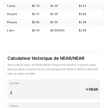
7 jours
$1.74
$1.59
$1.67
-5.
30 jours
$2.07
$1.59
$1.80
-17
90 jours
$2.82
$1.50
$1.96
-22
1 ans
$3.19
$0.963533
$1.88
-42
Calculateur historique de NEAR/NEAR
Découvrez la valeur de NEAR (NEAR Protocol) en NEAR à n'importe quelle
date passée et comparez le taux de change entre NEAR et NEAR à cette date
avec sa valeur actuelle.
Acheter
NEAR
Activé