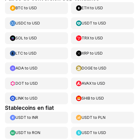
BTC
to
USD
ETH
to
USD
USDC
to
USD
USDT
to
USD
SOL
to
USD
TRX
to
USD
LTC
to
USD
XRP
to
USD
ADA
to
USD
DOGE
to
USD
DOT
to
USD
AVAX
to
USD
LINK
to
USD
SHIB
to
USD
Stablecoins en fiat
USDT
to
INR
USDT
to
PLN
USDT
to
RON
USDT
to
USD