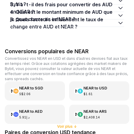
Bybit ?
3. Y a-t-il des frais pour convertir des AUD
en NEAR ?
4. Quel est le montant minimum de AUD que
je peux convertir en NEAR ?
5. Quels facteurs influencent le taux de
change entre AUD et NEAR ?
Conversions populaires de NEAR
Convertissez vos NEAR en USD et dans d’autres devises fiat aux taux
en temps réel. Grâce aux cotations agrégées des market makers de
Bybit, vous pouvez consulter la valeur actuelle de vos NEAR et
effectuer une conversion en toute confiance grâce à des taux précis,
sans spreads cachés.
NEAR
to
SGD
NEAR
to
USD
S$2.06
$1.61
NEAR
to
AED
NEAR
to
ARS
د.إ5.91
$2,408.14
Voir plus
↓
Paires de conversion USD tendance