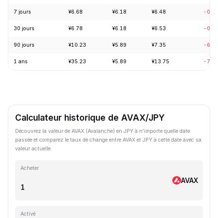
7 jours
¥6.68
¥6.18
¥6.48
-0.8
30 jours
¥6.78
¥6.18
¥6.53
-0.4
90 jours
¥10.23
¥5.89
¥7.35
-6.2
1 ans
¥35.23
¥5.89
¥13.75
-71.
Calculateur historique de AVAX/JPY
Découvrez la valeur de AVAX (Avalanche) en JPY à n'importe quelle date
passée et comparez le taux de change entre AVAX et JPY à cette date avec sa
valeur actuelle.
Acheter
AVAX
Activé