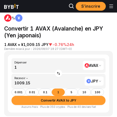
S’inscrire
Accueil
AVAX to JPY
Convertir 1 AVAX (Avalanche) en JPY
(Yen japonais)
1 AVAX ≈ ¥1,009.15 JPY
▼
-0.76%
24h
Dernière mise à jour
：
2026/08/07 18:27
(
GMT+0
)
Dépenser
AVAX
Recevoir ~
JPY
0.001
0.01
0.1
1
5
10
100
Convertir AVAX to JPY
Aucuns frais · Plus de 350 cryptos · Plus de 40 devises fiat