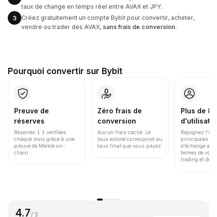
taux de change en temps réel entre AVAX et JPY.
Créez gratuitement un compte Bybit pour convertir, acheter,
3
vendre ou trader des AVAX,
sans frais de conversion
.
Pourquoi convertir sur Bybit
Preuve de
Zéro frais de
Plus de 86
réserves
conversion
d'utilisate
Réserves 1:1 vérifiées
Aucun frais caché. Le
Rejoignez l'un
chaque mois grâce à une
taux estimé correspond au
principales pl
preuve de Merkle on-
taux final que vous payez.
d'échange au 
chain.
termes de volu
trading et de li
4.7
/ 5