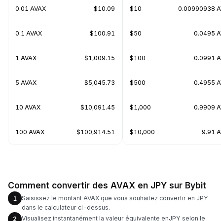
0.01 AVAX
$10.09
$10
0.00990938 
0.1 AVAX
$100.91
$50
0.0495 
1 AVAX
$1,009.15
$100
0.0991 
5 AVAX
$5,045.73
$500
0.4955 
10 AVAX
$10,091.45
$1,000
0.9909 
100 AVAX
$100,914.51
$10,000
9.91 
Comment convertir des AVAX en JPY sur Bybit
Saisissez le montant AVAX que vous souhaitez convertir en JPY
1
dans le calculateur ci-dessus.
Visualisez instantanément la valeur équivalente enJPY selon le
2