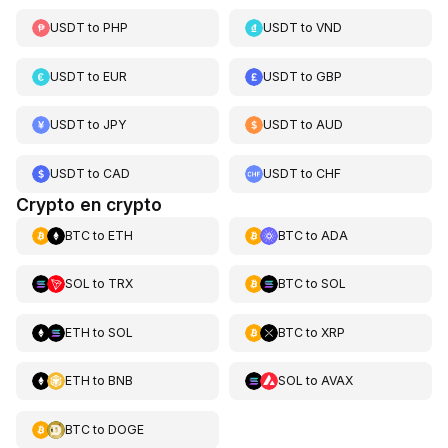
USDT
to
PHP
USDT
to
VND
USDT
to
EUR
USDT
to
GBP
USDT
to
JPY
USDT
to
AUD
USDT
to
CAD
USDT
to
CHF
Crypto en crypto
BTC
to
ETH
BTC
to
ADA
SOL
to
TRX
BTC
to
SOL
ETH
to
SOL
BTC
to
XRP
ETH
to
BNB
SOL
to
AVAX
BTC
to
DOGE