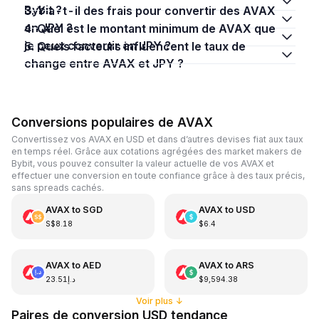
Bybit ?
3. Y a-t-il des frais pour convertir des AVAX
en JPY ?
4. Quel est le montant minimum de AVAX que
je peux convertir en JPY ?
5. Quels facteurs influencent le taux de
change entre AVAX et JPY ?
Conversions populaires de AVAX
Convertissez vos AVAX en USD et dans d’autres devises fiat aux taux
en temps réel. Grâce aux cotations agrégées des market makers de
Bybit, vous pouvez consulter la valeur actuelle de vos AVAX et
effectuer une conversion en toute confiance grâce à des taux précis,
sans spreads cachés.
AVAX
to
SGD
AVAX
to
USD
S$8.18
$6.4
AVAX
to
AED
AVAX
to
ARS
د.إ23.51
$9,594.38
Voir plus
↓
Paires de conversion USD tendance