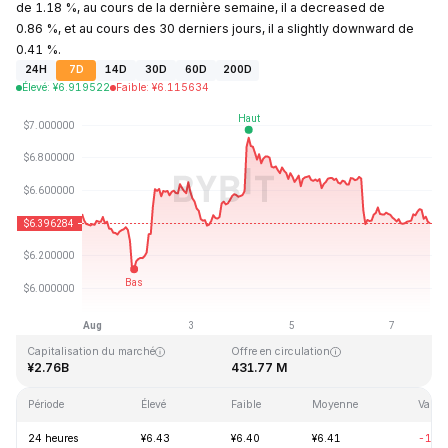
de 1.18 %, au cours de la dernière semaine, il a decreased de
0.86 %, et au cours des 30 derniers jours, il a slightly downward de
0.41 %.
24H
7D
14D
30D
60D
200D
Élevé
:
¥
6.919522
Faible
:
¥
6.115634
Dernière mise à jour : 2026-08-07, 18:27 GMT+0
Plus haut niveau historique
Plus bas niveau historique
¥144.96
¥2.80
Capitalisation du marché
Offre en circulation
¥2.76B
431.77 M
Période
Élevé
Faible
Moyenne
Variat
24 heures
¥6.43
¥6.40
¥6.41
-1.1