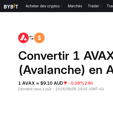
Acheter des cryptos
Marchés
Trader
Tra
Accueil
AVAX to AUD
Convertir 1 AVA
(Avalanche) en 
1 AVAX ≈ $9.10 AUD
▼
-0.09%
24h
Dernière mise à jour
：
2026/08/08 24:05
(
GMT+0
)