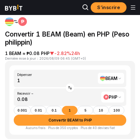
S’inscrire
Accueil
BEAM to PHP
Convertir 1 BEAM (Beam) en PHP (Peso
philippin)
1 BEAM ≈ ₱0.08 PHP
▼
-2.82%
24h
Dernière mise à jour
：
2026/08/09 06:45
(
GMT+0
)
Dépenser
BEAM
Recevoir ~
PHP
0.001
0.01
0.1
1
5
10
100
Convertir BEAM to PHP
Aucuns frais · Plus de 350 cryptos · Plus de 40 devises fiat