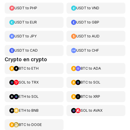
USDT
to
PHP
USDT
to
VND
USDT
to
EUR
USDT
to
GBP
USDT
to
JPY
USDT
to
AUD
USDT
to
CAD
USDT
to
CHF
Crypto en crypto
BTC
to
ETH
BTC
to
ADA
SOL
to
TRX
BTC
to
SOL
ETH
to
SOL
BTC
to
XRP
ETH
to
BNB
SOL
to
AVAX
BTC
to
DOGE