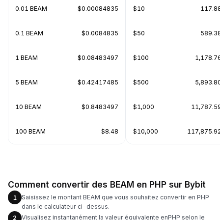
0.01 BEAM
$0.00084835
$10
117.8
0.1 BEAM
$0.0084835
$50
589.3
1 BEAM
$0.08483497
$100
1,178.7
5 BEAM
$0.42417485
$500
5,893.8
10 BEAM
$0.8483497
$1,000
11,787.5
100 BEAM
$8.48
$10,000
117,875.9
Comment convertir des BEAM en PHP sur Bybit
Saisissez le montant BEAM que vous souhaitez convertir en PHP
1
dans le calculateur ci-dessus.
Visualisez instantanément la valeur équivalente enPHP selon le
2