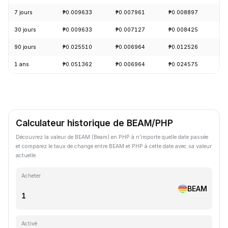
7 jours
₱0.009633
₱0.007961
₱0.008897
+
30 jours
₱0.009633
₱0.007127
₱0.008425
+
90 jours
₱0.025510
₱0.006964
₱0.012526
-
1 ans
₱0.051362
₱0.006964
₱0.024575
-
Calculateur historique de BEAM/PHP
Découvrez la valeur de BEAM (Beam) en PHP à n'importe quelle date passée
et comparez le taux de change entre BEAM et PHP à cette date avec sa valeur
actuelle.
Acheter
BEAM
Activé