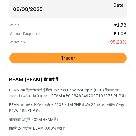
Date
₱1.78
Valait
₱0.08
Valeur d'aujourd'hui
-95.23
%
Variation
Trader
BEAM (BEAM) के बारे में
BEAM एक क्रिप्टोकरेंसी है जिसे Bybit पर Peso philippin (PHP) में बदला जा
सकता है। वर्तमान विनिमय दर 1 BEAM = ₱0.08483497007102075 PHP है।
BEAM का मार्केट कैपिटलाइजेशन ₱108.41M PHP है और 24 घंटे का ट्रेडिंग वॉल्यूम
₱476.49K PHP है।
परिसंचारी आपूर्ति 202M BEAM है।
पिछले 24 घंटों में, BEAM 0.00% बढ़ा है।