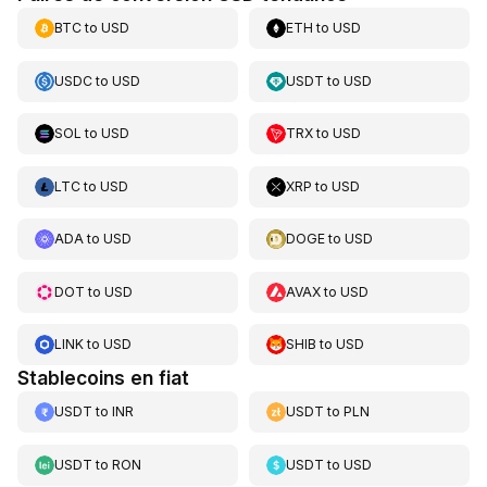
BTC
to
USD
ETH
to
USD
USDC
to
USD
USDT
to
USD
SOL
to
USD
TRX
to
USD
LTC
to
USD
XRP
to
USD
ADA
to
USD
DOGE
to
USD
DOT
to
USD
AVAX
to
USD
LINK
to
USD
SHIB
to
USD
Stablecoins en fiat
USDT
to
INR
USDT
to
PLN
USDT
to
RON
USDT
to
USD