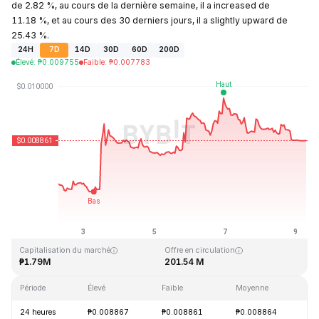
de 2.82 %, au cours de la dernière semaine, il a increased de
11.18 %, et au cours des 30 derniers jours, il a slightly upward de
25.43 %.
24H
7D
14D
30D
60D
200D
Élevé
:
₱
0.009755
Faible
:
₱
0.007783
Dernière mise à jour : 2026-08-09, 06:45 GMT+0
Plus haut niveau historique
Plus bas niveau historique
₱4.28
₱0.006168
Capitalisation du marché
Offre en circulation
₱1.79M
201.54 M
Période
Élevé
Faible
Moyenne
Va
24 heures
₱0.008867
₱0.008861
₱0.008864
-