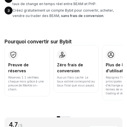
taux de change en temps réel entre BEAM et PHP.
Créez gratuitement un compte Bybit pour convertir, acheter,
3
vendre ou trader des BEAM,
sans frais de conversion
.
Pourquoi convertir sur Bybit
Preuve de
Zéro frais de
Plus de 86
réserves
conversion
d'utilisate
Réserves 1:1 vérifiées
Aucun frais caché. Le
Rejoignez l'un
chaque mois grâce à une
taux estimé correspond au
principales pl
preuve de Merkle on-
taux final que vous payez.
d'échange au 
chain.
termes de volu
trading et de li
4.7
/ 5