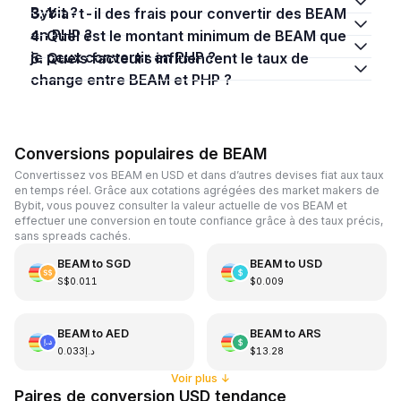
Bybit ?
3. Y a-t-il des frais pour convertir des BEAM
en PHP ?
4. Quel est le montant minimum de BEAM que
je peux convertir en PHP ?
5. Quels facteurs influencent le taux de
change entre BEAM et PHP ?
Conversions populaires de BEAM
Convertissez vos BEAM en USD et dans d’autres devises fiat aux taux
en temps réel. Grâce aux cotations agrégées des market makers de
Bybit, vous pouvez consulter la valeur actuelle de vos BEAM et
effectuer une conversion en toute confiance grâce à des taux précis,
sans spreads cachés.
BEAM
to
SGD
BEAM
to
USD
S$0.011
$0.009
BEAM
to
AED
BEAM
to
ARS
د.إ0.033
$13.28
Voir plus
↓
Paires de conversion USD tendance