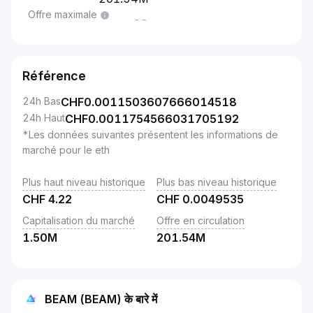
Offre maximale
--
Référence
24h Bas
CHF
0.0011503607666014518
24h Haut
CHF
0.0011754566031705192
*Les données suivantes présentent les informations de
marché pour le eth
Plus haut niveau historique
Plus bas niveau historique
CHF
4.22
CHF
0.0049535
Capitalisation du marché
Offre en circulation
1.50M
201.54M
BEAM (BEAM) के बारे में