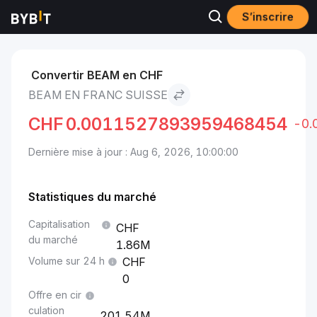
S’inscrire
Marchés
Prix du BEAM BEAM
BEAM to Franc suisse
Convertir BEAM en CHF
BEAM EN FRANC SUISSE
CHF
0.0011527893959468454
-0.
Dernière mise à jour : Aug 6, 2026, 10:00:00
Statistiques du marché
Capitalisation
du marché
1.86M
Volume sur 24 h
0
Offre en cir
culation
201.54M