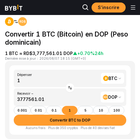
S’inscrire
Accueil
BTC to DOP
Convertir 1 BTC (Bitcoin) en DOP (Peso
dominicain)
1 BTC ≈ RD$3,777,561.01 DOP
▲
+0.70%
24h
Dernière mise à jour
：
2026/08/07 18:15
(
GMT+0
)
Dépenser
BTC
Recevoir ~
DOP
0.001
0.01
0.1
1
5
10
100
Convertir BTC to DOP
Aucuns frais · Plus de 350 cryptos · Plus de 40 devises fiat