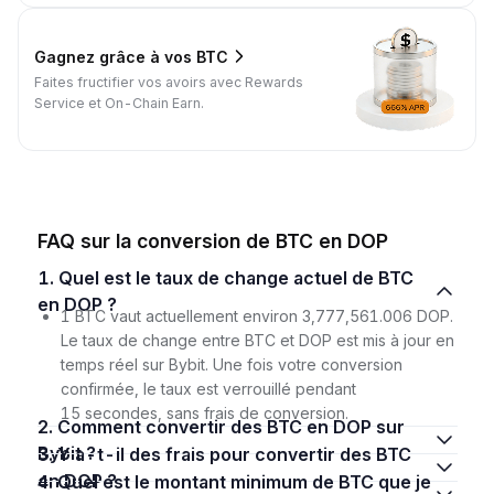
Gagnez grâce à vos BTC
Faites fructifier vos avoirs avec Rewards
Service et On-Chain Earn.
FAQ sur la conversion de BTC en DOP
1. Quel est le taux de change actuel de BTC
en DOP ?
1 BTC vaut actuellement environ 3,777,561.006 DOP.
Le taux de change entre BTC et DOP est mis à jour en
temps réel sur Bybit. Une fois votre conversion
confirmée, le taux est verrouillé pendant
15 secondes, sans frais de conversion.
2. Comment convertir des BTC en DOP sur
Bybit ?
3. Y a-t-il des frais pour convertir des BTC
en DOP ?
4. Quel est le montant minimum de BTC que je