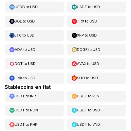
USDC
to
USD
USDT
to
USD
SOL
to
USD
TRX
to
USD
LTC
to
USD
XRP
to
USD
ADA
to
USD
DOGE
to
USD
DOT
to
USD
AVAX
to
USD
LINK
to
USD
SHIB
to
USD
Stablecoins en fiat
USDT
to
INR
USDT
to
PLN
USDT
to
RON
USDT
to
USD
USDT
to
PHP
USDT
to
VND