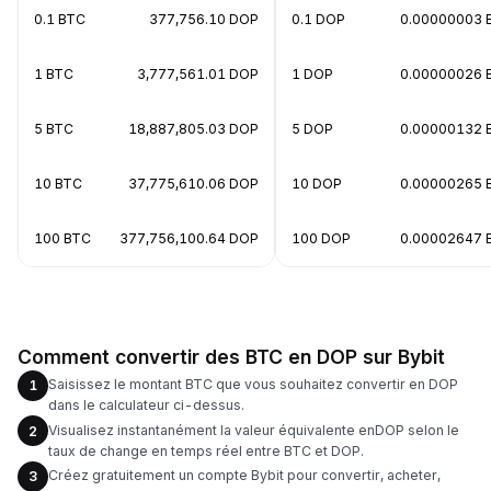
0.1 BTC
377,756.10 DOP
0.1 DOP
0.00000003 
1 BTC
3,777,561.01 DOP
1 DOP
0.00000026 
5 BTC
18,887,805.03 DOP
5 DOP
0.00000132 
10 BTC
37,775,610.06 DOP
10 DOP
0.00000265 
100 BTC
377,756,100.64 DOP
100 DOP
0.00002647 
Comment convertir des BTC en DOP sur Bybit
Saisissez le montant BTC que vous souhaitez convertir en DOP
1
dans le calculateur ci-dessus.
Visualisez instantanément la valeur équivalente enDOP selon le
2
taux de change en temps réel entre BTC et DOP.
Créez gratuitement un compte Bybit pour convertir, acheter,
3