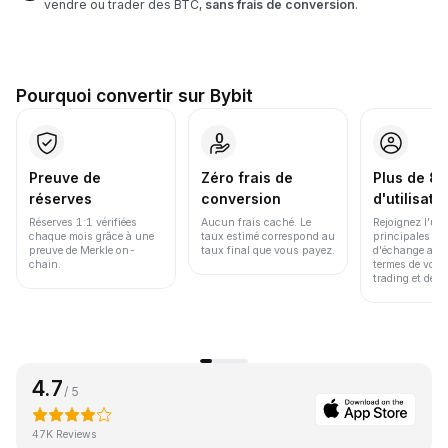
vendre ou trader des BTC,
sans frais de conversion
.
Pourquoi convertir sur Bybit
Preuve de
Zéro frais de
Plus de 86
réserves
conversion
d'utilisate
Réserves 1:1 vérifiées
Aucun frais caché. Le
Rejoignez l'un
chaque mois grâce à une
taux estimé correspond au
principales pl
preuve de Merkle on-
taux final que vous payez.
d'échange au 
chain.
termes de volu
trading et de li
4.7
/ 5
47K Reviews