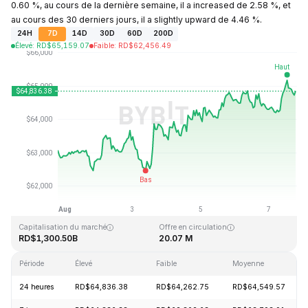
0.60 %, au cours de la dernière semaine, il a increased de 2.58 %, et
au cours des 30 derniers jours, il a slightly upward de 4.46 %.
24H
7D
14D
30D
60D
200D
Élevé
:
RD$
65,159.07
Faible
:
RD$
62,456.49
Dernière mise à jour : 2026-08-07, 18:15 GMT+0
Plus haut niveau historique
Plus bas niveau historique
RD$126,080.00
RD$67.81
Capitalisation du marché
Offre en circulation
RD$1,300.50B
20.07 M
Période
Élevé
Faible
Moyenne
24 heures
RD$64,836.38
RD$64,262.75
RD$64,549.57