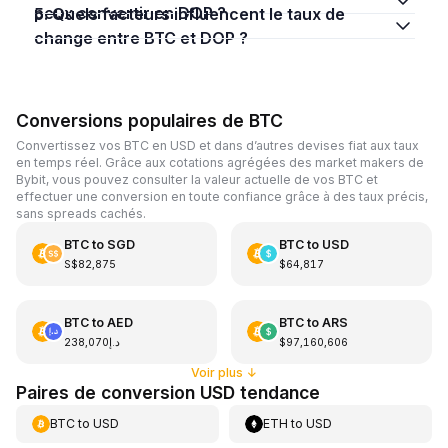
peux convertir en DOP ?
5. Quels facteurs influencent le taux de
change entre BTC et DOP ?
Conversions populaires de BTC
Convertissez vos BTC en USD et dans d’autres devises fiat aux taux
en temps réel. Grâce aux cotations agrégées des market makers de
Bybit, vous pouvez consulter la valeur actuelle de vos BTC et
effectuer une conversion en toute confiance grâce à des taux précis,
sans spreads cachés.
BTC
to
SGD
BTC
to
USD
S$82,875
$64,817
BTC
to
AED
BTC
to
ARS
د.إ238,070
$97,160,606
Voir plus
↓
Paires de conversion USD tendance
BTC
to
USD
ETH
to
USD