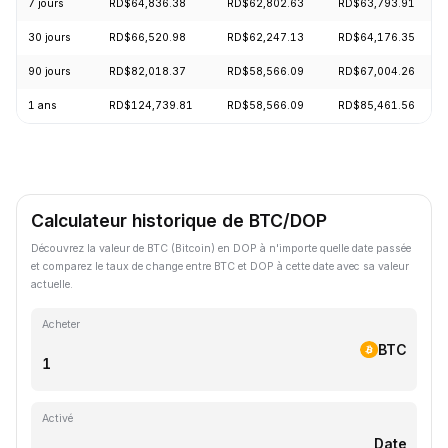
7 jours
RD$64,836.38
RD$62,802.63
RD$63,793.91
30 jours
RD$66,520.98
RD$62,247.13
RD$64,176.35
90 jours
RD$82,018.37
RD$58,566.09
RD$67,004.26
1 ans
RD$124,739.81
RD$58,566.09
RD$85,461.56
Calculateur historique de BTC/DOP
Découvrez la valeur de BTC (Bitcoin) en DOP à n'importe quelle date passée
et comparez le taux de change entre BTC et DOP à cette date avec sa valeur
actuelle.
Acheter
BTC
Activé
Date