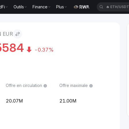
dFi
Outils
Finance
Plus
🔥
ETH/USD
N EUR
5584
-0.37%
Offre en circulation
Offre maximale
20.07M
21.00M