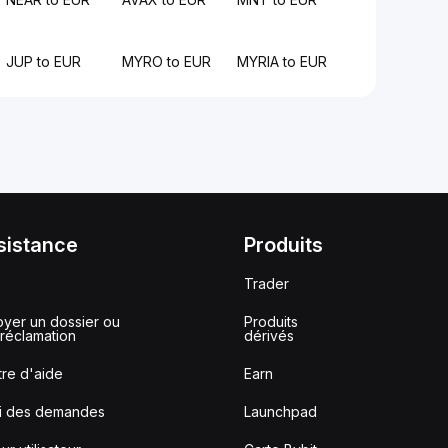
JUP to EUR
MYRO to EUR
MYRIA to EUR
sistance
Produits
Trader
yer un dossier ou
Produits
réclamation
dérivés
re d'aide
Earn
vi des demandes
Launchpad