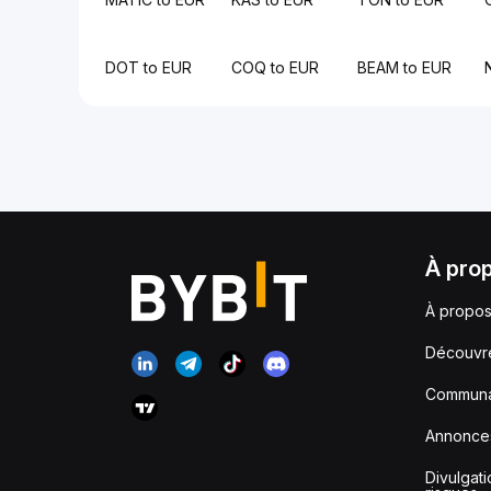
DOT to EUR
COQ to EUR
BEAM to EUR
À pro
À propos
Découvr
Communa
Annonce
Divulgat