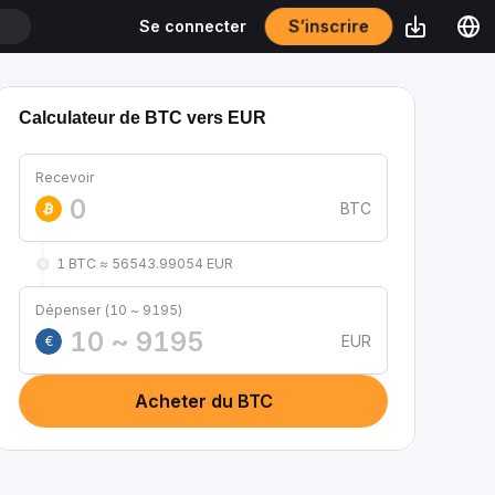
S’inscrire
Se connecter
T
Calculateur de BTC vers EUR
Recevoir
BTC
1 BTC ≈ 56543.99054 EUR
Dépenser (10 ~ 9195)
EUR
€
Acheter du BTC