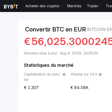
Acheter des cryptos
Marchés
Trader
Tra
Marchés
Prix du Bitcoin BTC
Bitcoin to EUR
Convertir BTC en EUR
BITCOIN E
€
56,025.300024
Dernière mise à jour : Aug 6, 2026, 18:00:00
Statistiques du marché
Capitalisation du marc
Volume sur 24 h
hé
1.30T
64.58K