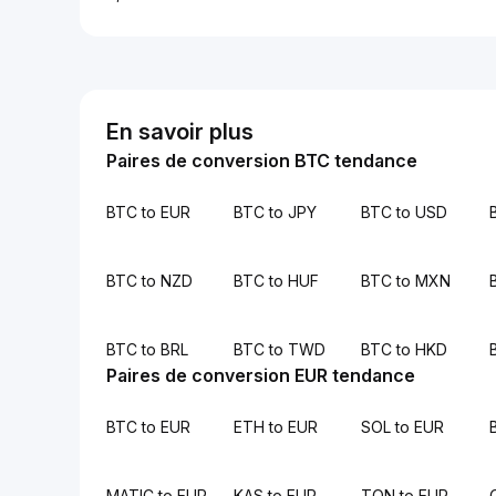
En savoir plus
Paires de conversion BTC tendance
BTC to EUR
BTC to JPY
BTC to USD
BTC to NZD
BTC to HUF
BTC to MXN
BTC to BRL
BTC to TWD
BTC to HKD
Paires de conversion EUR tendance
BTC to EUR
ETH to EUR
SOL to EUR
MATIC to EUR
KAS to EUR
TON to EUR