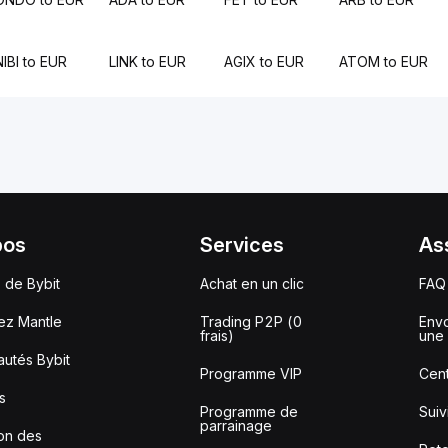
NIBI to EUR
LINK to EUR
AGIX to EUR
ATOM to EUR
pos
Services
As
 de Bybit
Achat en un clic
FAQ
ez Mantle
Trading P2P (0
Envo
frais)
une 
utés Bybit
Programme VIP
Cent
s
Programme de
Sui
parrainage
ion des