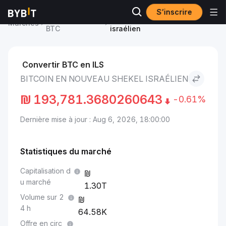
S’inscrire
Prix du Bitcoin
Bitcoin to Nouveau shekel
Marchés
BTC
israélien
Convertir BTC en ILS
BITCOIN EN NOUVEAU SHEKEL ISRAÉLIEN
₪
193,781.3680260643
-0.61%
Dernière mise à jour : Aug 6, 2026, 18:00:00
Statistiques du marché
Capitalisation d
u marché
1.30T
Volume sur 2
4 h
64.58K
Offre en circ