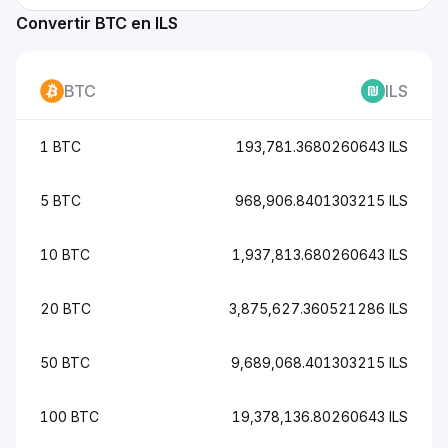
Convertir BTC en ILS
BTC
ILS
1 BTC
193,781.3680260643 ILS
5 BTC
968,906.8401303215 ILS
10 BTC
1,937,813.680260643 ILS
20 BTC
3,875,627.360521286 ILS
50 BTC
9,689,068.401303215 ILS
100 BTC
19,378,136.80260643 ILS