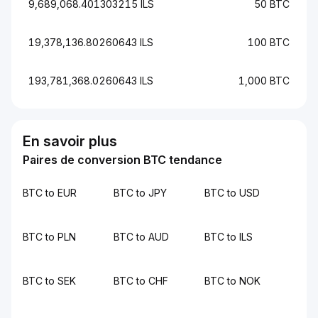
9,689,068.401303215 ILS
50 BTC
19,378,136.80260643 ILS
100 BTC
193,781,368.0260643 ILS
1,000 BTC
En savoir plus
Paires de conversion BTC tendance
BTC to EUR
BTC to JPY
BTC to USD
BTC to PLN
BTC to AUD
BTC to ILS
BTC to SEK
BTC to CHF
BTC to NOK