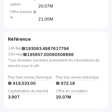
ulation
20.07M
Offre maxima
le
21.00M
Référence
24h Bas
₪
193063.4887617794
24h Haut
₪
195657.00060508866
*Les données suivantes présentent les informations de
marché pour le eth
Plus haut niveau historique
Plus bas niveau historique
₪
419,533.00
₪
672.18
Capitalisation du marché
Offre en circulation
3.90T
20.07M