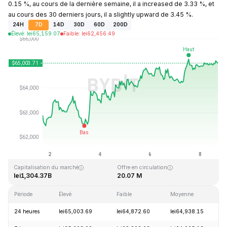
0.15 %, au cours de la dernière semaine, il a increased de 3.33 %, et
au cours des 30 derniers jours, il a slightly upward de 3.45 %.
24H
7D
14D
30D
60D
200D
Élevé
:
lei
65,159.07
Faible
:
lei
62,456.49
Dernière mise à jour : 2026-08-08, 16:42 GMT+0
Plus haut niveau historique
Plus bas niveau historique
lei126,080.00
lei67.81
Capitalisation du marché
Offre en circulation
lei1,304.37B
20.07 M
Période
Élevé
Faible
Moyenne
V
24 heures
lei65,003.69
lei64,872.60
lei64,938.15