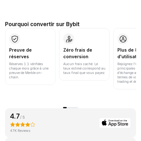
Pourquoi convertir sur Bybit
Preuve de
Zéro frais de
Plus de 86
réserves
conversion
d'utilisate
Réserves 1:1 vérifiées
Aucun frais caché. Le
Rejoignez l'un
chaque mois grâce à une
taux estimé correspond au
principales pl
preuve de Merkle on-
taux final que vous payez.
d'échange au 
chain.
termes de volu
trading et de li
4.7
/ 5
47K Reviews