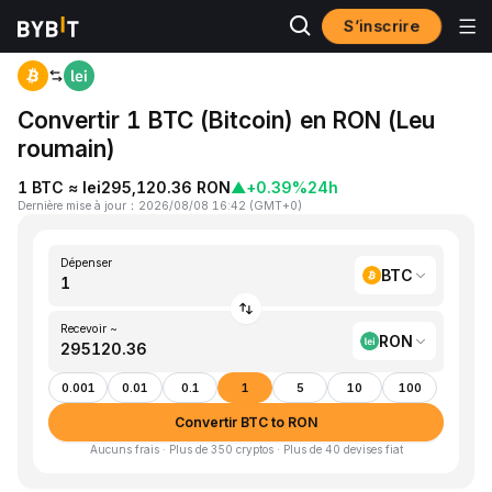
S’inscrire
Accueil
BTC to RON
Convertir 1 BTC (Bitcoin) en RON (Leu
roumain)
1 BTC ≈ lei295,120.36 RON
▲
+0.39%
24h
Dernière mise à jour
：
2026/08/08 16:42
(
GMT+0
)
Dépenser
BTC
Recevoir ~
RON
0.001
0.01
0.1
1
5
10
100
Convertir BTC to RON
Aucuns frais · Plus de 350 cryptos · Plus de 40 devises fiat