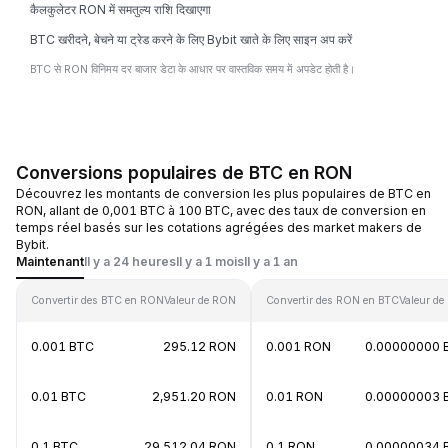
कैलकुलेटर RON में समतुल्य राशि दिखाएगा
BTC खरीदने, बेचने या ट्रेड करने के लिए Bybit खाते के लिए साइन अप करें
BTC से RON विनिमय दर बाजार डेटा के आधार पर वास्तविक समय में अपडेट होती है।
Conversions populaires de BTC en RON
Découvrez les montants de conversion les plus populaires de BTC en
RON, allant de 0,001 BTC à 100 BTC, avec des taux de conversion en
temps réel basés sur les cotations agrégées des market makers de
Bybit.
Maintenant
Il y a 24 heures
Il y a 1 mois
Il y a 1 an
Convertir des BTC en RON
Valeur de RON
Convertir des RON en BTC
Valeur de
0.001 BTC
295.12 RON
0.001 RON
0.00000000 
0.01 BTC
2,951.20 RON
0.01 RON
0.00000003 
0.1 BTC
29,512.04 RON
0.1 RON
0.00000034 