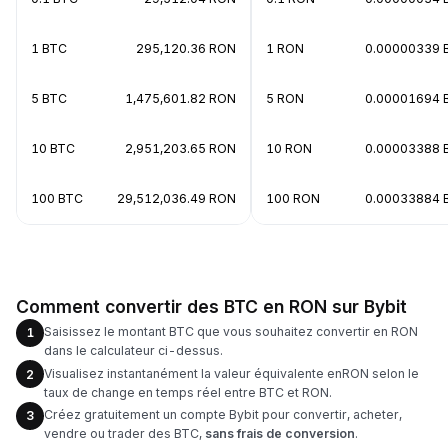
1 BTC
295,120.36 RON
1 RON
0.00000339 
5 BTC
1,475,601.82 RON
5 RON
0.00001694 
10 BTC
2,951,203.65 RON
10 RON
0.00003388 
100 BTC
29,512,036.49 RON
100 RON
0.00033884 
Comment convertir des BTC en RON sur Bybit
Saisissez le montant BTC que vous souhaitez convertir en RON
1
dans le calculateur ci-dessus.
Visualisez instantanément la valeur équivalente enRON selon le
2
taux de change en temps réel entre BTC et RON.
Créez gratuitement un compte Bybit pour convertir, acheter,
3
vendre ou trader des BTC,
sans frais de conversion
.