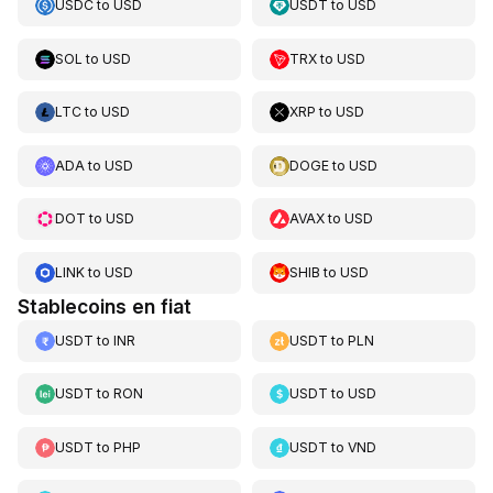
USDC
to
USD
USDT
to
USD
SOL
to
USD
TRX
to
USD
LTC
to
USD
XRP
to
USD
ADA
to
USD
DOGE
to
USD
DOT
to
USD
AVAX
to
USD
LINK
to
USD
SHIB
to
USD
Stablecoins en fiat
USDT
to
INR
USDT
to
PLN
USDT
to
RON
USDT
to
USD
USDT
to
PHP
USDT
to
VND