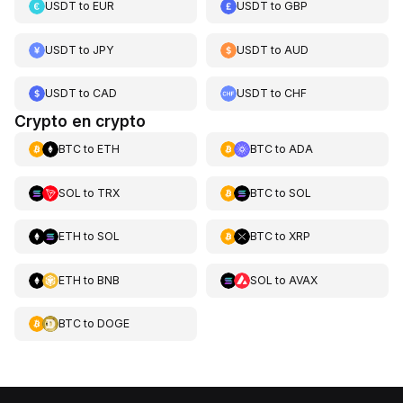
USDT
to
EUR
USDT
to
GBP
USDT
to
JPY
USDT
to
AUD
USDT
to
CAD
USDT
to
CHF
Crypto en crypto
BTC
to
ETH
BTC
to
ADA
SOL
to
TRX
BTC
to
SOL
ETH
to
SOL
BTC
to
XRP
ETH
to
BNB
SOL
to
AVAX
BTC
to
DOGE