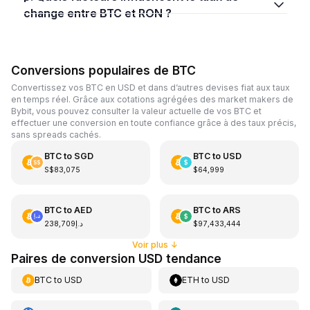
change entre BTC et RON ?
Conversions populaires de BTC
Convertissez vos BTC en USD et dans d’autres devises fiat aux taux
en temps réel. Grâce aux cotations agrégées des market makers de
Bybit, vous pouvez consulter la valeur actuelle de vos BTC et
effectuer une conversion en toute confiance grâce à des taux précis,
sans spreads cachés.
BTC
to
SGD
BTC
to
USD
S$83,075
$64,999
BTC
to
AED
BTC
to
ARS
د.إ238,709
$97,433,444
Voir plus
↓
Paires de conversion USD tendance
BTC
to
USD
ETH
to
USD