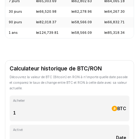
7 jours
lei65,003.69
lei62,802.63
lei64,065.18
30 jours
lei66,520.98
lei62,278.96
lei64,267.30
90 jours
lei82,018.37
lei58,566.09
lei66,832.71
1 ans
lei124,739.81
lei58,566.09
lei85,318.34
Calculateur historique de BTC/RON
Découvrez la valeur de BTC (Bitcoin) en RON à n'importe quelle date passée
et comparez le taux de change entre BTC et RON à cette date avec sa valeur
actuelle.
Acheter
BTC
Activé
Date