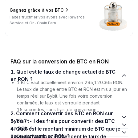
Gagnez grâce à vos BTC
Faites fructifier vos avoirs avec Rewards
Service et On-Chain Earn.
FAQ sur la conversion de BTC en RON
1. Quel est le taux de change actuel de BTC
en RON ?
1 BTC vaut actuellement environ 295,120.365 RON.
Le taux de change entre BTC et RON est mis à jour en
temps réel sur Bybit. Une fois votre conversion
confirmée, le taux est verrouillé pendant
15 secondes, sans frais de conversion.
2. Comment convertir des BTC en RON sur
Bybit ?
3. Y a-t-il des frais pour convertir des BTC
en RON ?
4. Quel est le montant minimum de BTC que je
peux convertir en RON ?
5. Quels facteurs influencent le taux de