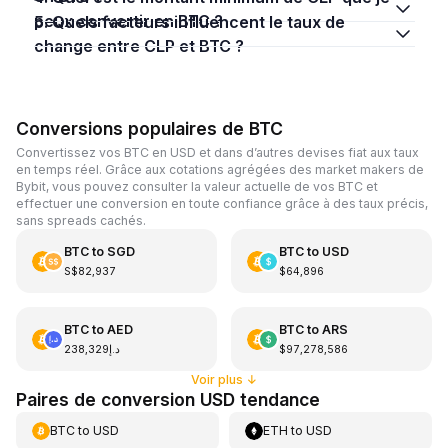
peux convertir en BTC ?
5. Quels facteurs influencent le taux de
change entre CLP et BTC ?
Conversions populaires de BTC
Convertissez vos BTC en USD et dans d’autres devises fiat aux taux
en temps réel. Grâce aux cotations agrégées des market makers de
Bybit, vous pouvez consulter la valeur actuelle de vos BTC et
effectuer une conversion en toute confiance grâce à des taux précis,
sans spreads cachés.
BTC
to
SGD
BTC
to
USD
S$82,937
$64,896
BTC
to
AED
BTC
to
ARS
د.إ238,329
$97,278,586
Voir plus
↓
Paires de conversion USD tendance
BTC
to
USD
ETH
to
USD