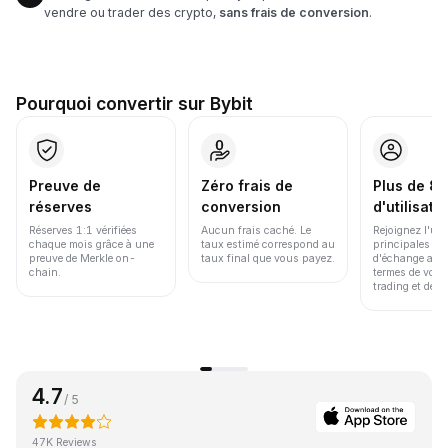
vendre ou trader des crypto,
sans frais de conversion
.
Pourquoi convertir sur Bybit
Preuve de
Zéro frais de
Plus de 86
réserves
conversion
d'utilisate
Réserves 1:1 vérifiées
Aucun frais caché. Le
Rejoignez l'un
chaque mois grâce à une
taux estimé correspond au
principales pl
preuve de Merkle on-
taux final que vous payez.
d'échange au 
chain.
termes de volu
trading et de li
4.7
/ 5
47K Reviews