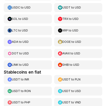
USDC
to
USD
USDT
to
USD
SOL
to
USD
TRX
to
USD
LTC
to
USD
XRP
to
USD
ADA
to
USD
DOGE
to
USD
DOT
to
USD
AVAX
to
USD
LINK
to
USD
SHIB
to
USD
Stablecoins en fiat
USDT
to
INR
USDT
to
PLN
USDT
to
RON
USDT
to
USD
USDT
to
PHP
USDT
to
VND