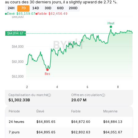
au cours des 30 derniers jours, il a slightly upward de 2.72 %.
24H
7D
14D
30D
60D
200D
Élevé
:
$
65,159.07
Faible
:
$
62,456.49
Dernière mise à jour : 2026-08-08, 23:13 GMT+0
Plus haut niveau historique
Plus bas niveau historique
$126,080.00
$67.81
Capitalisation du marché
Offre en circulation
$1,302.33B
20.07 M
Période
Élevé
Faible
Moyenne
V
24 heures
$64,895.65
$64,872.60
$64,884.13
+
7 jours
$64,895.65
$62,802.63
$64,051.67
+