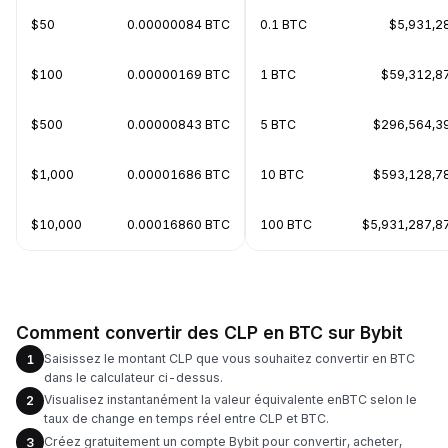
$50
0.00000084 BTC
0.1 BTC
$5,931,2
$100
0.00000169 BTC
1 BTC
$59,312,8
$500
0.00000843 BTC
5 BTC
$296,564,3
$1,000
0.00001686 BTC
10 BTC
$593,128,7
$10,000
0.00016860 BTC
100 BTC
$5,931,287,8
Comment convertir des CLP en BTC sur Bybit
Saisissez le montant CLP que vous souhaitez convertir en BTC
1
dans le calculateur ci-dessus.
Visualisez instantanément la valeur équivalente enBTC selon le
2
taux de change en temps réel entre CLP et BTC.
Créez gratuitement un compte Bybit pour convertir, acheter,
3