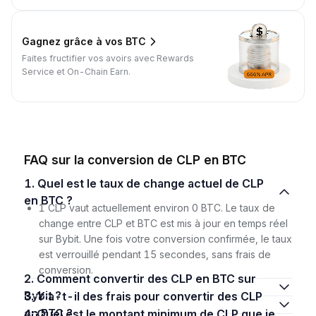
Gagnez grâce à vos BTC
Faites fructifier vos avoirs avec Rewards
Service et On-Chain Earn.
FAQ sur la conversion de CLP en BTC
1. Quel est le taux de change actuel de CLP
en BTC ?
1 CLP vaut actuellement environ 0 BTC. Le taux de
change entre CLP et BTC est mis à jour en temps réel
sur Bybit. Une fois votre conversion confirmée, le taux
est verrouillé pendant 15 secondes, sans frais de
conversion.
2. Comment convertir des CLP en BTC sur
Bybit ?
3. Y a-t-il des frais pour convertir des CLP
en BTC ?
4. Quel est le montant minimum de CLP que je