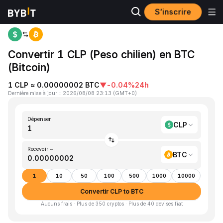
S’inscrire
Accueil
CLP to BTC
Convertir 1 CLP (Peso chilien) en BTC
(Bitcoin)
1 CLP ≈ 0.00000002 BTC
▼
-0.04%
24h
Dernière mise à jour
：
2026/08/08 23:13
(
GMT+0
)
Dépenser
CLP
Recevoir ~
BTC
1
10
50
100
500
1000
10000
Convertir CLP to BTC
Aucuns frais · Plus de 350 cryptos · Plus de 40 devises fiat