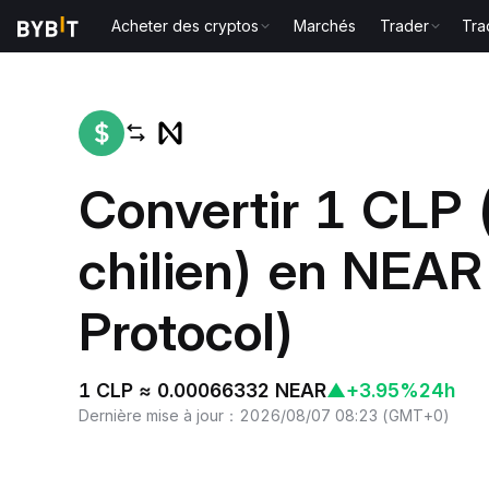
Acheter des cryptos
Marchés
Trader
Tra
Accueil
CLP to NEAR
Convertir 1 CLP 
chilien) en NEA
Protocol)
1 CLP ≈ 0.00066332 NEAR
▲
+3.95%
24h
Dernière mise à jour
：
2026/08/07 08:23
(
GMT+0
)