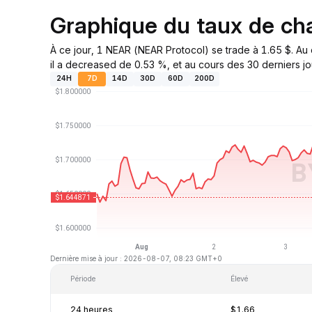
Graphique du taux de c
À ce jour, 1 NEAR (NEAR Protocol) se trade à 1.65 $. A
il a decreased de 0.53 %, et au cours des 30 derniers jo
24H
7D
14D
30D
60D
200D
Dernière mise à jour : 2026-08-07, 08:23 GMT+0
Période
Élevé
24 heures
$1.66