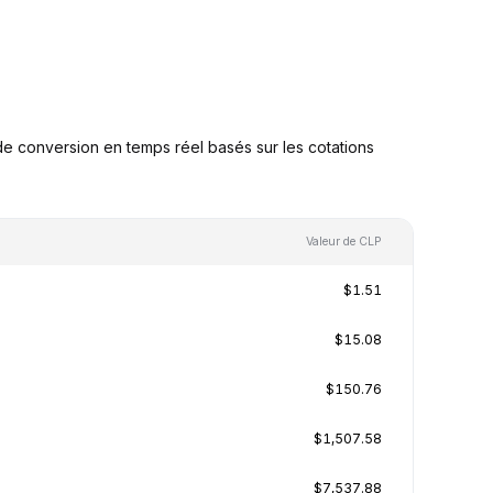
e conversion en temps réel basés sur les cotations
Valeur de CLP
$1.51
$15.08
$150.76
$1,507.58
$7,537.88