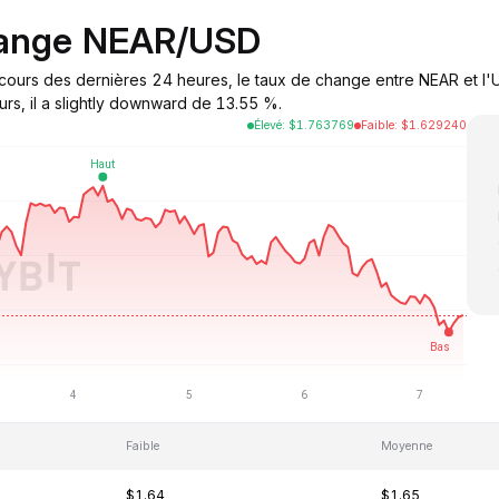
hange NEAR/USD
u cours des dernières 24 heures, le taux de change entre NEAR et l
urs, il a slightly downward de 13.55 %.
Élevé
:
$
1.763769
Faible
:
$
1.629240
Faible
Moyenne
$1.64
$1.65