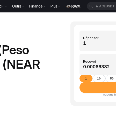
dFi
Outils
Finance
Plus
🔥
ACEUSDT
Dépenser
(Peso
R (NEAR
Recevoir ~
1
10
50
Aucuns fra