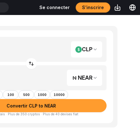
S’inscrire
Se connecter
CLP
NEAR
100
500
1000
10000
Convertir CLP to NEAR
is · Plus de 350 cryptos · Plus de 40 devises fiat