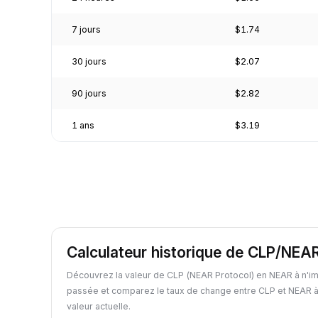
7 jours
$1.74
30 jours
$2.07
90 jours
$2.82
1 ans
$3.19
Calculateur historique de CLP/NEA
Découvrez la valeur de CLP (NEAR Protocol) en NEAR à n'im
passée et comparez le taux de change entre CLP et NEAR à
valeur actuelle.