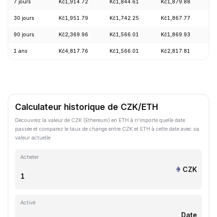
7 jours
Kč1,914.72
Kč1,844.61
Kč1,879.88
+
30 jours
Kč1,951.79
Kč1,742.25
Kč1,867.77
+
90 jours
Kč2,369.96
Kč1,566.01
Kč1,869.93
+
1 ans
Kč4,817.76
Kč1,566.01
Kč2,817.81
-
Calculateur historique de CZK/ETH
Découvrez la valeur de CZK (Ethereum) en ETH à n'importe quelle date
passée et comparez le taux de change entre CZK et ETH à cette date avec sa
valeur actuelle.
Acheter
CZK
Activé
Date