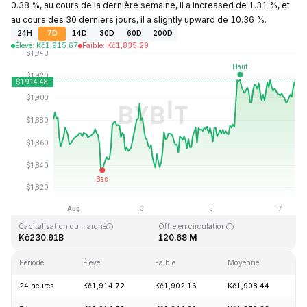
0.38 %, au cours de la dernière semaine, il a increased de 1.31 %, et
au cours des 30 derniers jours, il a slightly upward de 10.36 %.
24H
7D
14D
30D
60D
200D
Élevé
:
Kč
1,915.67
Faible
:
Kč
1,835.29
Dernière mise à jour : 2026-08-07, 09:43 GMT+0
Plus haut niveau historique
Plus bas niveau historique
Kč4,946.05
Kč0.432979
Capitalisation du marché
Offre en circulation
Kč230.91B
120.68 M
Période
Élevé
Faible
Moyenne
Va
24 heures
Kč1,914.72
Kč1,902.16
Kč1,908.44
+