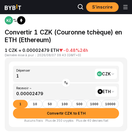
S’inscrire
Accueil
CZK to ETH
Convertir 1 CZK (Couronne tchèque) en
ETH (Ethereum)
1 CZK ≈ 0.00002479 ETH
▼
-0.48%
24h
Dernière mise à jour
：
2026/08/07 09:43
(
GMT+0
)
Dépenser
CZK
Recevoir ~
ETH
1
10
50
100
500
1000
10000
Convertir CZK to ETH
Aucuns frais · Plus de 350 cryptos · Plus de 40 devises fiat