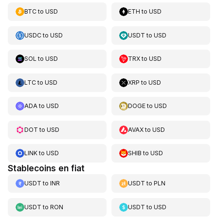
BTC
to
USD
ETH
to
USD
USDC
to
USD
USDT
to
USD
SOL
to
USD
TRX
to
USD
LTC
to
USD
XRP
to
USD
ADA
to
USD
DOGE
to
USD
DOT
to
USD
AVAX
to
USD
LINK
to
USD
SHIB
to
USD
Stablecoins en fiat
USDT
to
INR
USDT
to
PLN
USDT
to
RON
USDT
to
USD