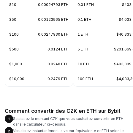
$10
0.00024793 ETH
0.01 ETH
$403.
$50
0.00123965 ETH
0.1 ETH
$4,033
$100
0.00247930 ETH
1 ETH
$40,333.
$500
0.0124 ETH
5 ETH
$201,669.
$1,000
0.0248 ETH
10 ETH
$403,339.
$10,000
0.2479 ETH
100 ETH
$4,033,3
Comment convertir des CZK en ETH sur Bybit
Saisissez le montant CZK que vous souhaitez convertir en ETH
1
dans le calculateur ci-dessus.
Visualisez instantanément la valeur équivalente enETH selon le
2