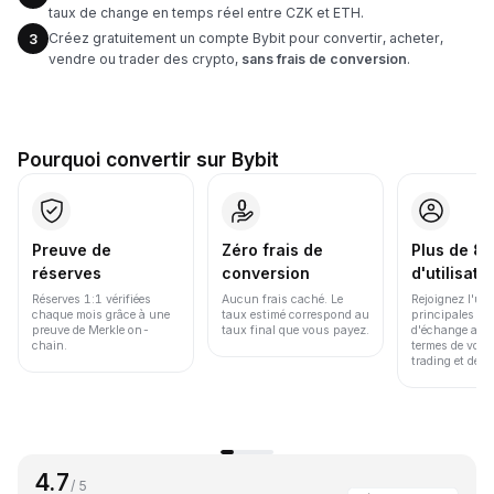
taux de change en temps réel entre CZK et ETH.
Créez gratuitement un compte Bybit pour convertir, acheter,
3
vendre ou trader des crypto,
sans frais de conversion
.
Pourquoi convertir sur Bybit
Preuve de
Zéro frais de
Plus de 86
réserves
conversion
d'utilisate
Réserves 1:1 vérifiées
Aucun frais caché. Le
Rejoignez l'un
chaque mois grâce à une
taux estimé correspond au
principales pl
preuve de Merkle on-
taux final que vous payez.
d'échange au 
chain.
termes de volu
trading et de li
4.7
/ 5