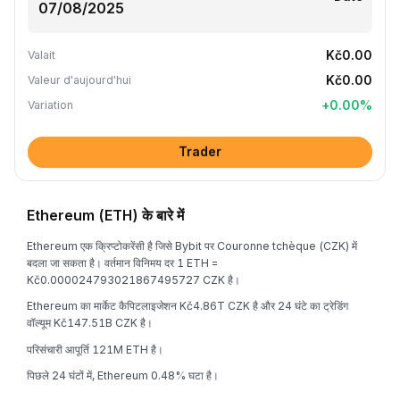
Kč0.00
Valait
Kč0.00
Valeur d'aujourd'hui
+
0.00
%
Variation
Trader
Ethereum (ETH) के बारे में
Ethereum एक क्रिप्टोकरेंसी है जिसे Bybit पर Couronne tchèque (CZK) में
बदला जा सकता है। वर्तमान विनिमय दर 1 ETH =
Kč0.000024793021867495727 CZK है।
Ethereum का मार्केट कैपिटलाइजेशन Kč4.86T CZK है और 24 घंटे का ट्रेडिंग
वॉल्यूम Kč147.51B CZK है।
परिसंचारी आपूर्ति 121M ETH है।
पिछले 24 घंटों में, Ethereum 0.48% घटा है।