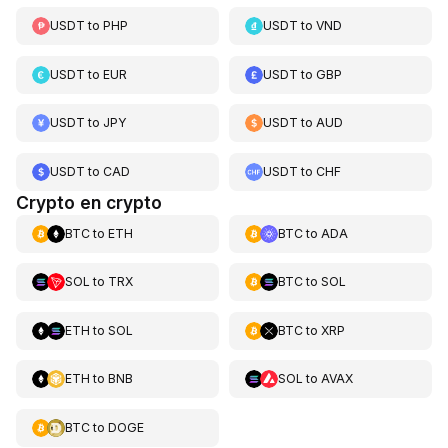
USDT
to
PHP
USDT
to
VND
USDT
to
EUR
USDT
to
GBP
USDT
to
JPY
USDT
to
AUD
USDT
to
CAD
USDT
to
CHF
Crypto en crypto
BTC
to
ETH
BTC
to
ADA
SOL
to
TRX
BTC
to
SOL
ETH
to
SOL
BTC
to
XRP
ETH
to
BNB
SOL
to
AVAX
BTC
to
DOGE