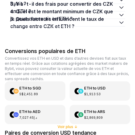
Bybit ?
3. Y a-t-il des frais pour convertir des CZK
en ETH ?
4. Quel est le montant minimum de CZK que
je peux convertir en ETH ?
5. Quels facteurs influencent le taux de
change entre CZK et ETH ?
Conversions populaires de ETH
Convertissez vos ETH en USD et dans d’autres devises fiat aux taux
en temps réel. Grâce aux cotations agrégées des market makers de
Bybit, vous pouvez consulter la valeur actuelle de vos ETH et
effectuer une conversion en toute confiance grâce à des taux précis,
sans spreads cachés.
ETH
to
SGD
ETH
to
USD
S$2,451.89
$1,913.53
ETH
to
AED
ETH
to
ARS
د.إ7,027.45
$2,869,809
Voir plus
↓
Paires de conversion USD tendance