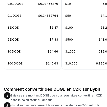
0.01 DOGE
$0.01466276
$10
6.
0.1 DOGE
$0.14662764
$50
34.
1 DOGE
$1.47
$100
68.
5 DOGE
$7.33
$500
341.
10 DOGE
$14.66
$1,000
682.
100 DOGE
$146.63
$10,000
6,820.
Comment convertir des DOGE en CZK sur Bybit
Saisissez le montant DOGE que vous souhaitez convertir en CZK
1
dans le calculateur ci-dessus.
Visualisez instantanément la valeur équivalente enCZK selon le
2