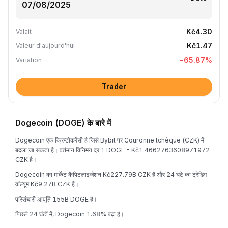
Kč4.30
Valait
Kč1.47
Valeur d'aujourd'hui
-65.87
%
Variation
Trader
Dogecoin (DOGE) के बारे में
Dogecoin एक क्रिप्टोकरेंसी है जिसे Bybit पर Couronne tchèque (CZK) में
बदला जा सकता है। वर्तमान विनिमय दर 1 DOGE = Kč1.4662763608971972
CZK है।
Dogecoin का मार्केट कैपिटलाइजेशन Kč227.79B CZK है और 24 घंटे का ट्रेडिंग
वॉल्यूम Kč9.27B CZK है।
परिसंचारी आपूर्ति 155B DOGE है।
पिछले 24 घंटों में, Dogecoin 1.68% बढ़ा है।