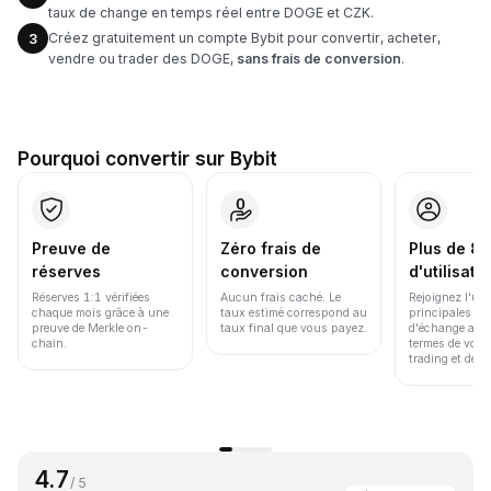
taux de change en temps réel entre DOGE et CZK.
Créez gratuitement un compte Bybit pour convertir, acheter,
3
vendre ou trader des DOGE,
sans frais de conversion
.
Pourquoi convertir sur Bybit
Preuve de
Zéro frais de
Plus de 86
réserves
conversion
d'utilisate
Réserves 1:1 vérifiées
Aucun frais caché. Le
Rejoignez l'un
chaque mois grâce à une
taux estimé correspond au
principales pl
preuve de Merkle on-
taux final que vous payez.
d'échange au 
chain.
termes de volu
trading et de li
4.7
/ 5