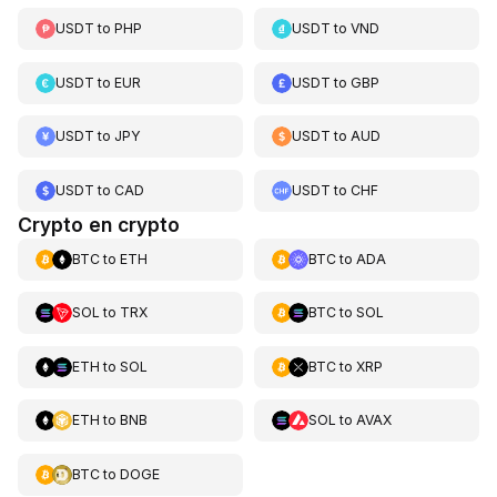
USDT
to
PHP
USDT
to
VND
USDT
to
EUR
USDT
to
GBP
USDT
to
JPY
USDT
to
AUD
USDT
to
CAD
USDT
to
CHF
Crypto en crypto
BTC
to
ETH
BTC
to
ADA
SOL
to
TRX
BTC
to
SOL
ETH
to
SOL
BTC
to
XRP
ETH
to
BNB
SOL
to
AVAX
BTC
to
DOGE