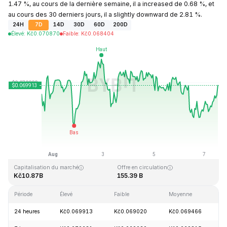
1.47 %, au cours de la dernière semaine, il a increased de 0.68 %, et
au cours des 30 derniers jours, il a slightly downward de 2.81 %.
24H
7D
14D
30D
60D
200D
Élevé
:
Kč
0.070870
Faible
:
Kč
0.068404
Dernière mise à jour : 2026-08-07, 12:51 GMT+0
Plus haut niveau historique
Plus bas niveau historique
Kč0.731578
Kč0.000087
Capitalisation du marché
Offre en circulation
Kč10.87B
155.39 B
Période
Élevé
Faible
Moyenne
V
24 heures
Kč0.069913
Kč0.069020
Kč0.069466
+