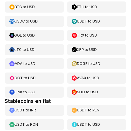
BTC
to
USD
ETH
to
USD
USDC
to
USD
USDT
to
USD
SOL
to
USD
TRX
to
USD
LTC
to
USD
XRP
to
USD
ADA
to
USD
DOGE
to
USD
DOT
to
USD
AVAX
to
USD
LINK
to
USD
SHIB
to
USD
Stablecoins en fiat
USDT
to
INR
USDT
to
PLN
USDT
to
RON
USDT
to
USD