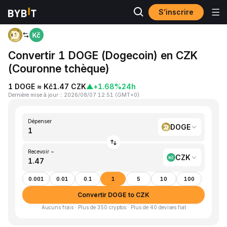
S’inscrire
Accueil
DOGE to CZK
Convertir 1 DOGE (Dogecoin) en CZK
(Couronne tchèque)
1 DOGE ≈ Kč1.47 CZK
▲
+1.68%
24h
Dernière mise à jour
：
2026/08/07 12:51
(
GMT+0
)
Dépenser
DOGE
Recevoir ~
CZK
0.001
0.01
0.1
1
5
10
100
Convertir DOGE to CZK
Aucuns frais · Plus de 350 cryptos · Plus de 40 devises fiat