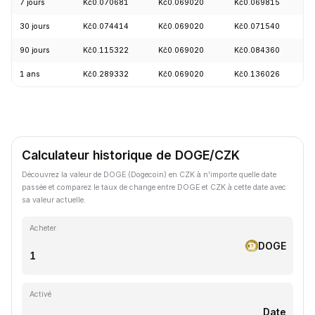
7 jours
Kč0.070681
Kč0.069020
Kč0.069815
+
30 jours
Kč0.074414
Kč0.069020
Kč0.071540
-
90 jours
Kč0.115322
Kč0.069020
Kč0.084360
-
1 ans
Kč0.289332
Kč0.069020
Kč0.136026
-
Calculateur historique de DOGE/CZK
Découvrez la valeur de DOGE (Dogecoin) en CZK à n'importe quelle date
passée et comparez le taux de change entre DOGE et CZK à cette date avec
sa valeur actuelle.
Acheter
DOGE
Activé
Date