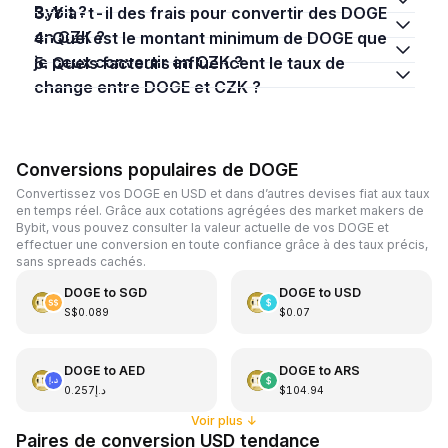
Bybit ?
3. Y a-t-il des frais pour convertir des DOGE
en CZK ?
4. Quel est le montant minimum de DOGE que
je peux convertir en CZK ?
5. Quels facteurs influencent le taux de
change entre DOGE et CZK ?
Conversions populaires de DOGE
Convertissez vos DOGE en USD et dans d’autres devises fiat aux taux
en temps réel. Grâce aux cotations agrégées des market makers de
Bybit, vous pouvez consulter la valeur actuelle de vos DOGE et
effectuer une conversion en toute confiance grâce à des taux précis,
sans spreads cachés.
DOGE
to
SGD
DOGE
to
USD
S$0.089
$0.07
DOGE
to
AED
DOGE
to
ARS
د.إ0.257
$104.94
Voir plus
↓
Paires de conversion USD tendance