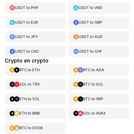
USDT
to
PHP
USDT
to
VND
USDT
to
EUR
USDT
to
GBP
USDT
to
JPY
USDT
to
AUD
USDT
to
CAD
USDT
to
CHF
Crypto en crypto
BTC
to
ETH
BTC
to
ADA
SOL
to
TRX
BTC
to
SOL
ETH
to
SOL
BTC
to
XRP
ETH
to
BNB
SOL
to
AVAX
BTC
to
DOGE