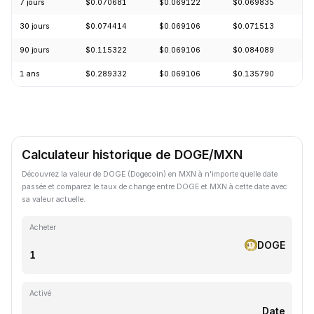
7 jours
$0.070681
$0.069122
$0.069835
-
30 jours
$0.074414
$0.069106
$0.071513
-
90 jours
$0.115322
$0.069106
$0.084089
-
1 ans
$0.289332
$0.069106
$0.135790
-
Calculateur historique de DOGE/MXN
Découvrez la valeur de DOGE (Dogecoin) en MXN à n'importe quelle date
passée et comparez le taux de change entre DOGE et MXN à cette date avec
sa valeur actuelle.
Acheter
DOGE
Activé
Date