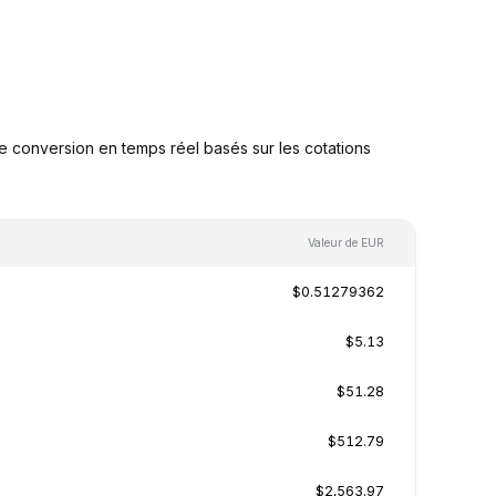
 conversion en temps réel basés sur les cotations
Valeur de EUR
$0.51279362
$5.13
$51.28
$512.79
$2,563.97