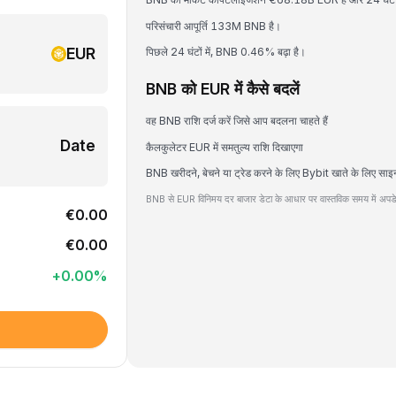
परिसंचारी आपूर्ति 133M BNB है।
EUR
पिछले 24 घंटों में, BNB 0.46% बढ़ा है।
BNB को EUR में कैसे बदलें
वह BNB राशि दर्ज करें जिसे आप बदलना चाहते हैं
Date
कैलकुलेटर EUR में समतुल्य राशि दिखाएगा
BNB खरीदने, बेचने या ट्रेड करने के लिए Bybit खाते के लिए साइ
BNB से EUR विनिमय दर बाजार डेटा के आधार पर वास्तविक समय में अपडे
€0.00
€0.00
+
0.00
%