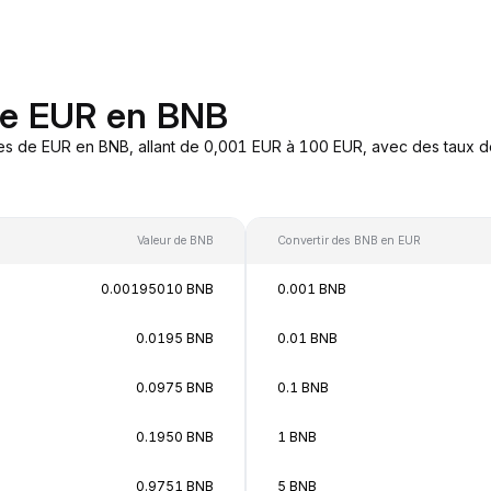
de EUR en BNB
es de EUR en BNB, allant de 0,001 EUR à 100 EUR, avec des taux de
Valeur de BNB
Convertir des BNB en EUR
0.00195010 BNB
0.001 BNB
0.0195 BNB
0.01 BNB
0.0975 BNB
0.1 BNB
0.1950 BNB
1 BNB
0.9751 BNB
5 BNB