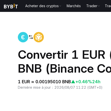
Acheter des cryptos
Marchés
Trader
Tra
Accueil
EUR to BNB
Convertir 1 EUR
BNB (Binance Co
1 EUR ≈ 0.00195010 BNB
▲
+0.46%
24h
Dernière mise à jour
：
2026/08/07 11:22
(
GMT+0
)