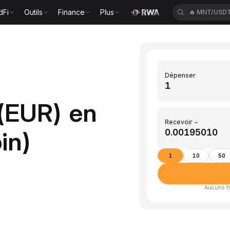
dFi
Outils
Finance
Plus
🔥
MNT/USD
Dépenser
 (EUR) en
Recevoir ~
in)
1
10
50
Aucuns fra