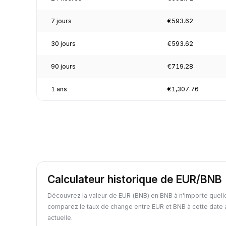
7 jours
€593.62
30 jours
€593.62
90 jours
€719.28
1 ans
€1,307.76
Calculateur historique de EUR/BNB
Découvrez la valeur de EUR (BNB) en BNB à n'importe quell
comparez le taux de change entre EUR et BNB à cette date 
actuelle.