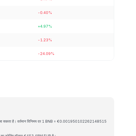
-0.40%
+4.97%
-1.23%
-24.09%
 बदला जा सकता है। वर्तमान विनिमय दर 1 BNB = €0.001950102262148515
का ट्रेडिंग वॉल्यूम €453.48M EUR है।