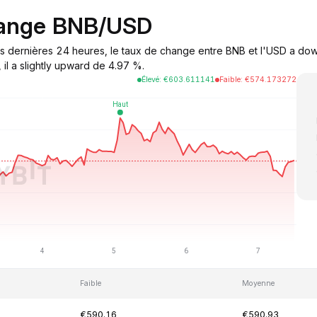
hange BNB/USD
s dernières 24 heures, le taux de change entre BNB et l'USD a down
il a slightly upward de 4.97 %.
Élevé
:
€
603.611141
Faible
:
€
574.173272
Faible
Moyenne
€590.16
€590.93