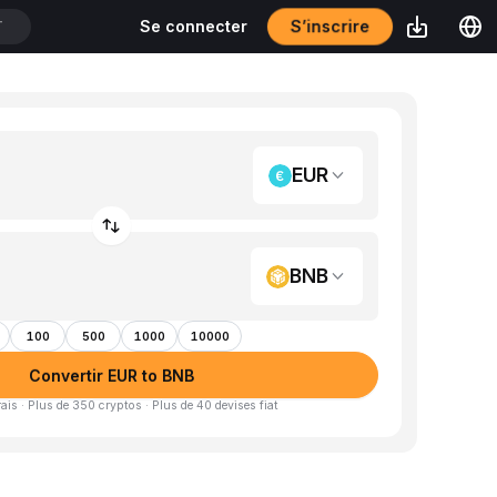
S’inscrire
Se connecter
T
EUR
BNB
100
500
1000
10000
Convertir EUR to BNB
is · Plus de 350 cryptos · Plus de 40 devises fiat