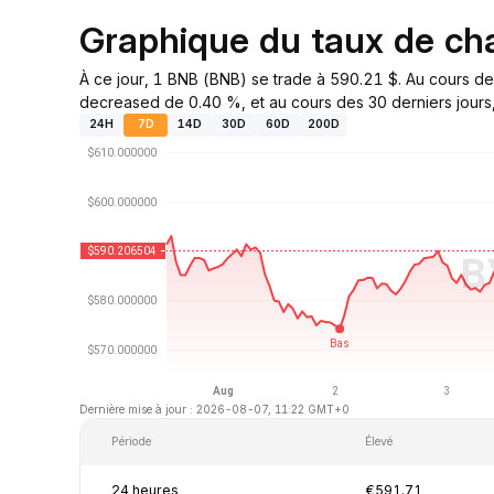
Graphique du taux de c
À ce jour, 1 BNB (BNB) se trade à 590.21 $. Au cours de
decreased de 0.40 %, et au cours des 30 derniers jours, 
24H
7D
14D
30D
60D
200D
Dernière mise à jour : 2026-08-07, 11:22 GMT+0
Période
Élevé
24 heures
€591.71