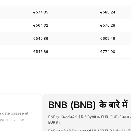
€574.85
€588.24
€564.32
€576.28
€545.86
€602.49
€545.86
€774.90
BNB (BNB) के बारे में
e date passée et
BNB एक क्रिप्टोकरेंसी है जिसे Bybit पर EUR (EUR) में
avec sa valeur
EUR है।
BNB का मार्केट कैपिटलाइजेशन €68.18B EUR है और 24 घंटे 