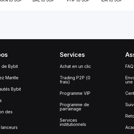
pos
Services
As
 de Bybit
Achat en un clic
FAQ
ez Mantle
Trading P2P (0
Envo
frais)
une 
utés Bybit
Programme VIP
Cent
s
Programme de
Sui
parrainage
ion des
Reto
Services
institutionnels
 lanceurs
Aca