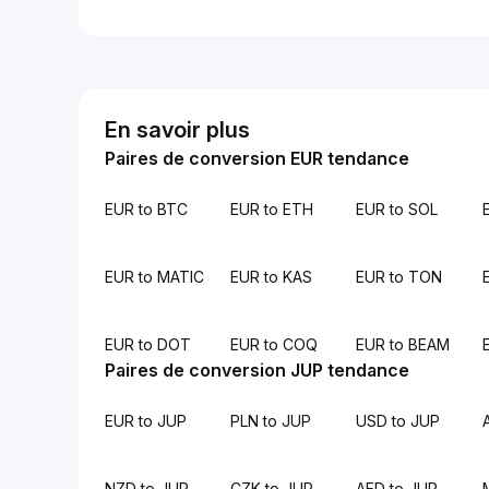
En savoir plus
Paires de conversion EUR tendance
EUR to BTC
EUR to ETH
EUR to SOL
EUR to MATIC
EUR to KAS
EUR to TON
EUR to DOT
EUR to COQ
EUR to BEAM
Paires de conversion JUP tendance
EUR to JUP
PLN to JUP
USD to JUP
NZD to JUP
CZK to JUP
AED to JUP