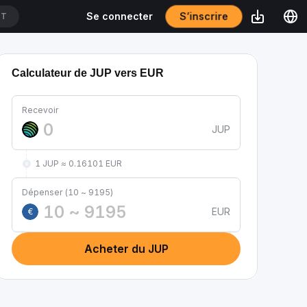
S’inscrire
Se connecter
DT
Calculateur de JUP vers EUR
Recevoir
JUP
1 JUP ≈ 0.16101 EUR
Dépenser (10 ~ 9195)
EUR
€
Acheter du JUP