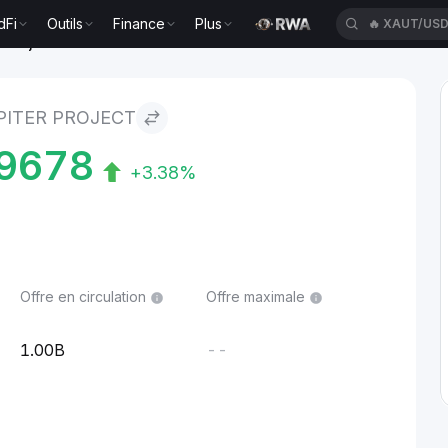
dFi
Outils
Finance
Plus
🔥
XAUT/US
 Project
PITER PROJECT
9678
+3.38%
Offre en circulation
Offre maximale
1.00B
--