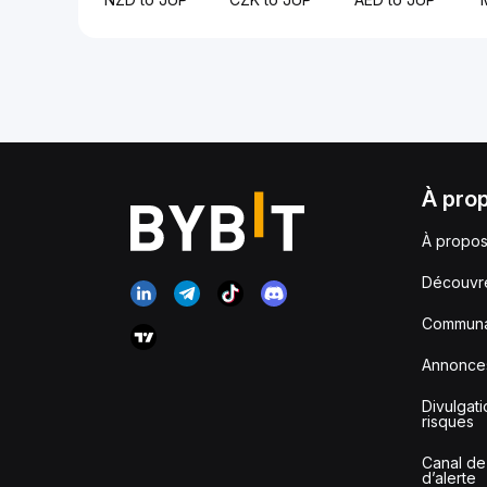
À pro
À propos
Découvr
Communa
Annonce
Divulgat
risques
Canal de
d’alerte