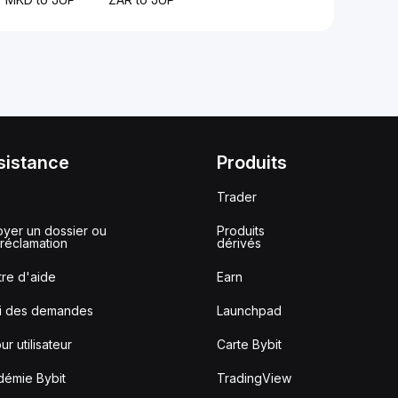
sistance
Produits
Trader
yer un dossier ou
Produits
réclamation
dérivés
re d'aide
Earn
vi des demandes
Launchpad
ur utilisateur
Carte Bybit
démie Bybit
TradingView