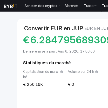
Acheter des cryptos
Marchés
Trader
Tra
Marchés
Prix du Jupiter Project JUP
EUR to Jupiter
Convertir EUR en JUP
EUR EN JU
€
6.28479568930
Dernière mise à jour : Aug 6, 2026, 17:00:00
Statistiques du marché
Capitalisation du marc
Volume sur 24 h
hé
250.16K
0