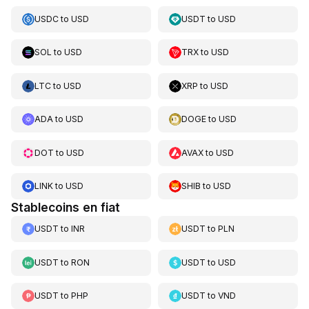
USDC
to
USD
USDT
to
USD
SOL
to
USD
TRX
to
USD
LTC
to
USD
XRP
to
USD
ADA
to
USD
DOGE
to
USD
DOT
to
USD
AVAX
to
USD
LINK
to
USD
SHIB
to
USD
Stablecoins en fiat
USDT
to
INR
USDT
to
PLN
USDT
to
RON
USDT
to
USD
USDT
to
PHP
USDT
to
VND