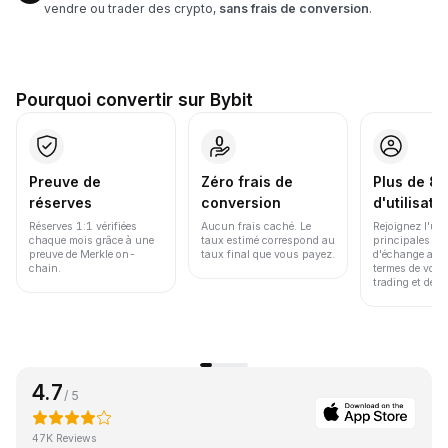
vendre ou trader des crypto,
sans frais de conversion
.
Pourquoi convertir sur Bybit
Preuve de
Zéro frais de
Plus de 86
réserves
conversion
d'utilisate
Réserves 1:1 vérifiées
Aucun frais caché. Le
Rejoignez l'un
chaque mois grâce à une
taux estimé correspond au
principales pl
preuve de Merkle on-
taux final que vous payez.
d'échange au 
chain.
termes de volu
trading et de li
4.7
/ 5
47K Reviews