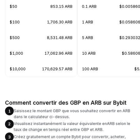
$50
853.15 ARB
0.1 ARB
$0.00586
$100
1,706.30 ARB
1 ARB
$0.05860
$500
8,531.48 ARB
5 ARB
$0.29303
$1,000
17,062.96 ARB
10 ARB
$0.5860
$10,000
170,629.57 ARB
100 ARB
$5
Comment convertir des GBP en ARB sur Bybit
Saisissez le montant GBP que vous souhaitez convertir en ARB
1
dans le calculateur ci-dessus.
Visualisez instantanément la valeur équivalente enARB selon le
2
taux de change en temps réel entre GBP et ARB.
Créez gratuitement un compte Bybit pour convertir, acheter,
3