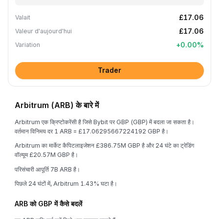
£17.06
Valait
£17.06
Valeur d'aujourd'hui
+
0.00
%
Variation
Trader
Arbitrum (ARB) के बारे में
Arbitrum एक क्रिप्टोकरेंसी है जिसे Bybit पर GBP (GBP) में बदला जा सकता है।
वर्तमान विनिमय दर 1 ARB = £17.06295667224192 GBP है।
Arbitrum का मार्केट कैपिटलाइजेशन £386.75M GBP है और 24 घंटे का ट्रेडिंग
वॉल्यूम £20.57M GBP है।
परिसंचारी आपूर्ति 7B ARB है।
पिछले 24 घंटों में, Arbitrum 1.43% घटा है।
ARB को GBP में कैसे बदलें