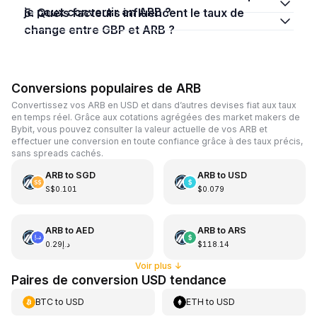
je peux convertir en ARB ?
5. Quels facteurs influencent le taux de
change entre GBP et ARB ?
Conversions populaires de ARB
Convertissez vos ARB en USD et dans d’autres devises fiat aux taux
en temps réel. Grâce aux cotations agrégées des market makers de
Bybit, vous pouvez consulter la valeur actuelle de vos ARB et
effectuer une conversion en toute confiance grâce à des taux précis,
sans spreads cachés.
ARB
to
SGD
ARB
to
USD
S$0.101
$0.079
ARB
to
AED
ARB
to
ARS
د.إ0.29
$118.14
Voir plus
↓
Paires de conversion USD tendance
BTC
to
USD
ETH
to
USD