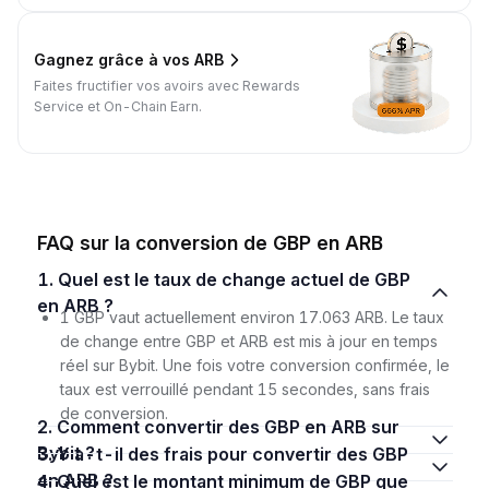
Gagnez grâce à vos ARB
Faites fructifier vos avoirs avec Rewards
Service et On-Chain Earn.
FAQ sur la conversion de GBP en ARB
1. Quel est le taux de change actuel de GBP
en ARB ?
1 GBP vaut actuellement environ 17.063 ARB. Le taux
de change entre GBP et ARB est mis à jour en temps
réel sur Bybit. Une fois votre conversion confirmée, le
taux est verrouillé pendant 15 secondes, sans frais
de conversion.
2. Comment convertir des GBP en ARB sur
Bybit ?
3. Y a-t-il des frais pour convertir des GBP
en ARB ?
4. Quel est le montant minimum de GBP que