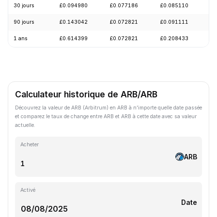
30 jours
£0.094980
£0.077186
£0.085110
-
90 jours
£0.143042
£0.072821
£0.091111
-
1 ans
£0.614399
£0.072821
£0.208433
-
Calculateur historique de ARB/ARB
Découvrez la valeur de ARB (Arbitrum) en ARB à n'importe quelle date passée
et comparez le taux de change entre ARB et ARB à cette date avec sa valeur
actuelle.
Acheter
ARB
Activé
Date