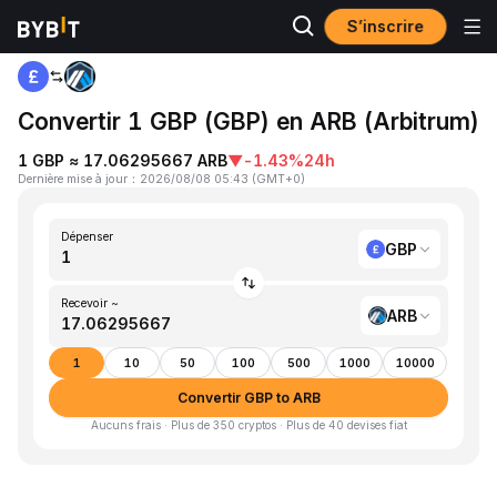
S’inscrire
Accueil
GBP to ARB
Convertir 1 GBP (GBP) en ARB (Arbitrum)
1 GBP ≈ 17.06295667 ARB
▼
-1.43%
24h
Dernière mise à jour
：
2026/08/08 05:43
(
GMT+0
)
Dépenser
GBP
Recevoir ~
ARB
1
10
50
100
500
1000
10000
Convertir GBP to ARB
Aucuns frais · Plus de 350 cryptos · Plus de 40 devises fiat