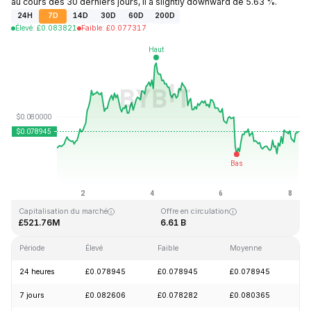
au cours des 30 derniers jours, il a slightly downward de 5.63 %.
24H
7D
14D
30D
60D
200D
Élevé
:
£
0.083821
Faible
:
£
0.077317
Dernière mise à jour : 2026-08-08, 05:43 GMT+0
Plus haut niveau historique
Plus bas niveau historique
£2.39
£0.070480
Capitalisation du marché
Offre en circulation
£521.76M
6.61 B
Période
Élevé
Faible
Moyenne
Va
24 heures
£0.078945
£0.078945
£0.078945
+
7 jours
£0.082606
£0.078282
£0.080365
+