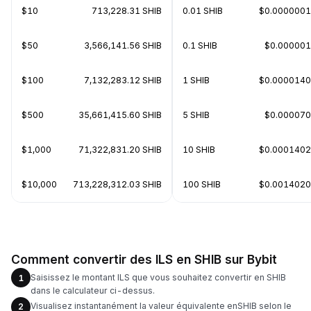
$10
713,228.31 SHIB
0.01 SHIB
$0.000000
$50
3,566,141.56 SHIB
0.1 SHIB
$0.00000
$100
7,132,283.12 SHIB
1 SHIB
$0.000014
$500
35,661,415.60 SHIB
5 SHIB
$0.00007
$1,000
71,322,831.20 SHIB
10 SHIB
$0.000140
$10,000
713,228,312.03 SHIB
100 SHIB
$0.001402
Comment convertir des ILS en SHIB sur Bybit
Saisissez le montant ILS que vous souhaitez convertir en SHIB
1
dans le calculateur ci-dessus.
Visualisez instantanément la valeur équivalente enSHIB selon le
2