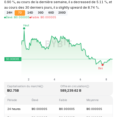
0.90 %, au cours de la dernière semaine, il a decreased de 5.11 %, et
au cours des 30 derniers jours, il a slightly upward de 8.74 %.
24H
7D
14D
30D
60D
200D
Élevé
:
₪
0.000005
Faible
:
₪
0.000005
Dernière mise à jour : 2026-08-08, 10:09 GMT+0
Plus haut niveau historique
Plus bas niveau historique
₪0.000086
₪0.000000
Capitalisation du marché
Offre en circulation
₪2.75B
589,239.62 B
Période
Élevé
Faible
Moyenne
Va
24 heures
₪0.000005
₪0.000005
₪0.000005
+