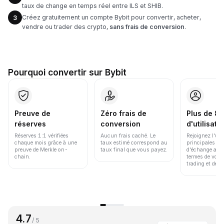
taux de change en temps réel entre ILS et SHIB.
Créez gratuitement un compte Bybit pour convertir, acheter,
3
vendre ou trader des crypto,
sans frais de conversion
.
Pourquoi convertir sur Bybit
Preuve de
Zéro frais de
Plus de 86
réserves
conversion
d'utilisate
Réserves 1:1 vérifiées
Aucun frais caché. Le
Rejoignez l'un
chaque mois grâce à une
taux estimé correspond au
principales pl
preuve de Merkle on-
taux final que vous payez.
d'échange au 
chain.
termes de volu
trading et de li
4.7
/ 5