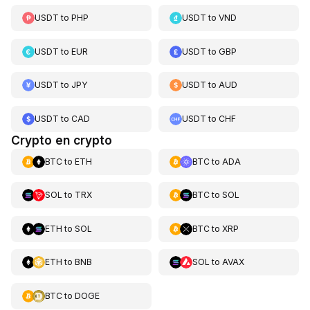
USDT
to
PHP
USDT
to
VND
USDT
to
EUR
USDT
to
GBP
USDT
to
JPY
USDT
to
AUD
USDT
to
CAD
USDT
to
CHF
Crypto en crypto
BTC
to
ETH
BTC
to
ADA
SOL
to
TRX
BTC
to
SOL
ETH
to
SOL
BTC
to
XRP
ETH
to
BNB
SOL
to
AVAX
BTC
to
DOGE