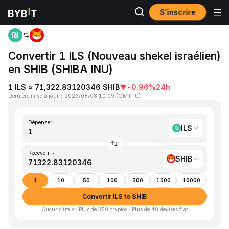
S’inscrire
Accueil
ILS to SHIB
Convertir 1 ILS (Nouveau shekel israélien)
en SHIB (SHIBA INU)
1 ILS ≈ 71,322.83120346 SHIB
▼
-0.96%
24h
Dernière mise à jour
：
2026/08/08 10:09
(
GMT+0
)
Dépenser
ILS
Recevoir ~
SHIB
1
10
50
100
500
1000
10000
Convertir ILS to SHIB
Aucuns frais · Plus de 350 cryptos · Plus de 40 devises fiat