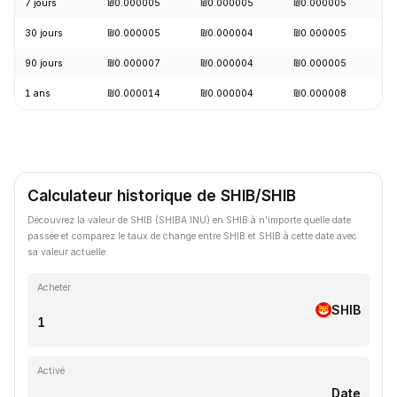
7 jours
₪0.000005
₪0.000005
₪0.000005
-
30 jours
₪0.000005
₪0.000004
₪0.000005
+
90 jours
₪0.000007
₪0.000004
₪0.000005
-
1 ans
₪0.000014
₪0.000004
₪0.000008
-
Calculateur historique de SHIB/SHIB
Découvrez la valeur de SHIB (SHIBA INU) en SHIB à n'importe quelle date
passée et comparez le taux de change entre SHIB et SHIB à cette date avec
sa valeur actuelle.
Acheter
SHIB
Activé
Date