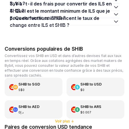
Bybit ?
3. Y a-t-il des frais pour convertir des ILS en
SHIB ?
4. Quel est le montant minimum de ILS que je
peux convertir en SHIB ?
5. Quels facteurs influencent le taux de
change entre ILS et SHIB ?
Conversions populaires de SHIB
Convertissez vos SHIB en USD et dans d’autres devises fiat aux taux
en temps réel. Grâce aux cotations agrégées des market makers de
Bybit, vous pouvez consulter la valeur actuelle de vos SHIB et
effectuer une conversion en toute confiance grâce à des taux précis,
sans spreads cachés.
SHIB
to
SGD
SHIB
to
USD
S$0
$0
SHIB
to
AED
SHIB
to
ARS
د.إ0
$0.007
Voir plus
↓
Paires de conversion USD tendance