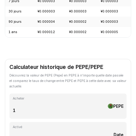
7 jours
¥0.000003
¥0.000003
¥0.000003
+
30 jours
¥0.000003
¥0.000003
¥0.000003
+
90 jours
¥0.000004
¥0.000002
¥0.000003
+
1 ans
¥0.000012
¥0.000002
¥0.000005
-
Calculateur historique de PEPE/PEPE
Découvrez la valeur de PEPE (Pepe) en PEPE à n'importe quelle date passée
et comparez le taux de change entre PEPE et PEPE à cette date avec sa valeur
actuelle.
Acheter
PEPE
Activé
Date