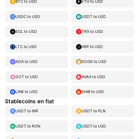
BTC
to
USD
ETH
to
USD
USDC
to
USD
USDT
to
USD
SOL
to
USD
TRX
to
USD
LTC
to
USD
XRP
to
USD
ADA
to
USD
DOGE
to
USD
DOT
to
USD
AVAX
to
USD
LINK
to
USD
SHIB
to
USD
Stablecoins en fiat
USDT
to
INR
USDT
to
PLN
USDT
to
RON
USDT
to
USD