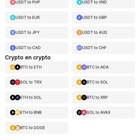
USDT
to
PHP
USDT
to
VND
USDT
to
EUR
USDT
to
GBP
USDT
to
JPY
USDT
to
AUD
USDT
to
CAD
USDT
to
CHF
Crypto en crypto
BTC
to
ETH
BTC
to
ADA
SOL
to
TRX
BTC
to
SOL
ETH
to
SOL
BTC
to
XRP
ETH
to
BNB
SOL
to
AVAX
BTC
to
DOGE