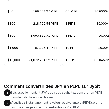
$50
109,361.27 PEPE
0.1 PEPE
$0.0000
$100
218,722.54 PEPE
1 PEPE
$0.000
$500
1,093,612.71 PEPE
5 PEPE
$0.00
$1,000
2,187,225.41 PEPE
10 PEPE
$0.00
$10,000
21,872,254.12 PEPE
100 PEPE
$0.0457
Comment convertir des JPY en PEPE sur Bybit
Saisissez le montant JPY que vous souhaitez convertir en PEPE
1
dans le calculateur ci-dessus.
Visualisez instantanément la valeur équivalente enPEPE selon le
2
taux de change en temps réel entre JPY et PEPE.