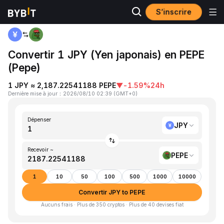
S’inscrire
Accueil
JPY to PEPE
Convertir 1 JPY (Yen japonais) en PEPE
(Pepe)
1 JPY ≈ 2,187.22541188 PEPE
▼
-1.59%
24h
Dernière mise à jour
：
2026/08/10 02:39
(
GMT+0
)
Dépenser
JPY
Recevoir ~
PEPE
1
10
50
100
500
1000
10000
Convertir JPY to PEPE
Aucuns frais · Plus de 350 cryptos · Plus de 40 devises fiat