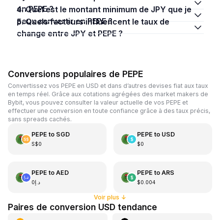
en PEPE ?
4. Quel est le montant minimum de JPY que je
peux convertir en PEPE ?
5. Quels facteurs influencent le taux de
change entre JPY et PEPE ?
Conversions populaires de PEPE
Convertissez vos PEPE en USD et dans d’autres devises fiat aux taux
en temps réel. Grâce aux cotations agrégées des market makers de
Bybit, vous pouvez consulter la valeur actuelle de vos PEPE et
effectuer une conversion en toute confiance grâce à des taux précis,
sans spreads cachés.
PEPE
to
SGD
PEPE
to
USD
S$0
$0
PEPE
to
AED
PEPE
to
ARS
د.إ0
$0.004
Voir plus
↓
Paires de conversion USD tendance