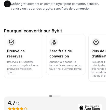
Créez gratuitement un compte Bybit pour convertir, acheter,
3
vendre ou trader des crypto,
sans frais de conversion
.
Pourquoi convertir sur Bybit
Preuve de
Zéro frais de
Plus de 86
réserves
conversion
d'utilisate
Réserves 1:1 vérifiées
Aucun frais caché. Le
Rejoignez l'un
chaque mois grâce à une
taux estimé correspond au
principales pl
preuve de Merkle on-
taux final que vous payez.
d'échange au 
chain.
termes de volu
trading et de li
4.7
/ 5