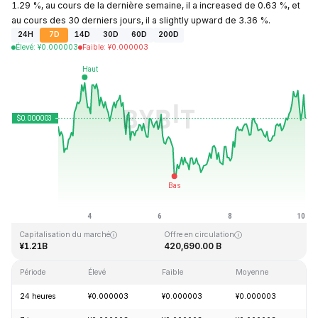
1.29 %, au cours de la dernière semaine, il a increased de 0.63 %, et
au cours des 30 derniers jours, il a slightly upward de 3.36 %.
24H
7D
14D
30D
60D
200D
Élevé
:
¥
0.000003
Faible
:
¥
0.000003
Dernière mise à jour : 2026-08-10, 02:39 GMT+0
Plus haut niveau historique
Plus bas niveau historique
¥0.000028
¥0.000000
Capitalisation du marché
Offre en circulation
¥1.21B
420,690.00 B
Période
Élevé
Faible
Moyenne
Va
24 heures
¥0.000003
¥0.000003
¥0.000003
+