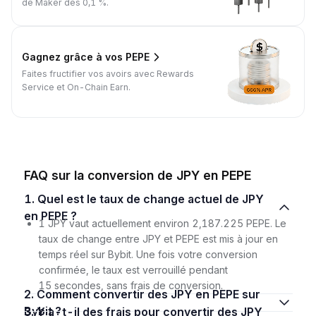
de Maker dès 0,1 %.
Gagnez grâce à vos PEPE
Faites fructifier vos avoirs avec Rewards
Service et On-Chain Earn.
FAQ sur la conversion de JPY en PEPE
1. Quel est le taux de change actuel de JPY
en PEPE ?
1 JPY vaut actuellement environ 2,187.225 PEPE. Le
taux de change entre JPY et PEPE est mis à jour en
temps réel sur Bybit. Une fois votre conversion
confirmée, le taux est verrouillé pendant
15 secondes, sans frais de conversion.
2. Comment convertir des JPY en PEPE sur
Bybit ?
3. Y a-t-il des frais pour convertir des JPY