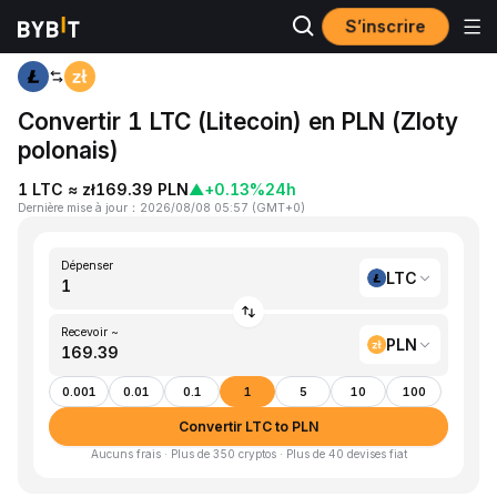
S’inscrire
Accueil
LTC to PLN
Convertir 1 LTC (Litecoin) en PLN (Zloty
polonais)
1 LTC ≈ zł169.39 PLN
▲
+0.13%
24h
Dernière mise à jour
：
2026/08/08 05:57
(
GMT+0
)
Dépenser
LTC
Recevoir ~
PLN
0.001
0.01
0.1
1
5
10
100
Convertir LTC to PLN
Aucuns frais · Plus de 350 cryptos · Plus de 40 devises fiat