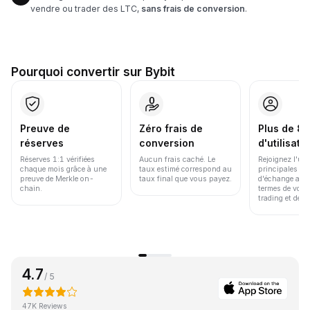
vendre ou trader des LTC,
sans frais de conversion
.
Pourquoi convertir sur Bybit
Preuve de
Zéro frais de
Plus de 86
réserves
conversion
d'utilisate
Réserves 1:1 vérifiées
Aucun frais caché. Le
Rejoignez l'un
chaque mois grâce à une
taux estimé correspond au
principales pl
preuve de Merkle on-
taux final que vous payez.
d'échange au 
chain.
termes de volu
trading et de li
4.7
/ 5
47K Reviews