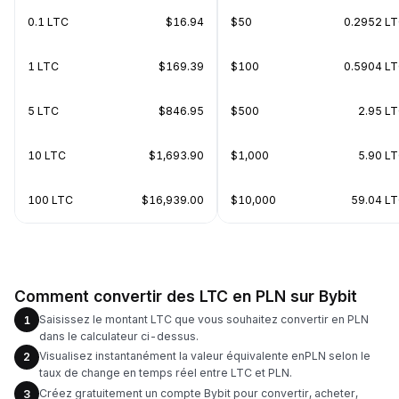
0.1 LTC
$16.94
$50
0.2952 L
1 LTC
$169.39
$100
0.5904 L
5 LTC
$846.95
$500
2.95 L
10 LTC
$1,693.90
$1,000
5.90 L
100 LTC
$16,939.00
$10,000
59.04 L
Comment convertir des LTC en PLN sur Bybit
Saisissez le montant LTC que vous souhaitez convertir en PLN
1
dans le calculateur ci-dessus.
Visualisez instantanément la valeur équivalente enPLN selon le
2
taux de change en temps réel entre LTC et PLN.
Créez gratuitement un compte Bybit pour convertir, acheter,
3