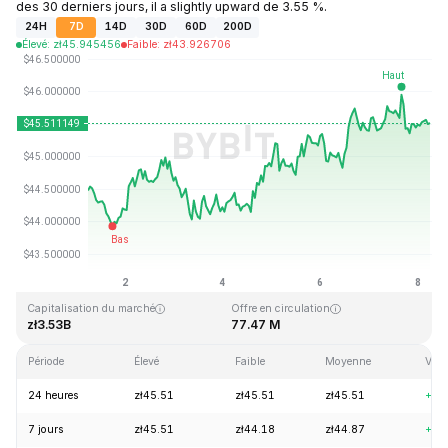
des 30 derniers jours, il a slightly upward de 3.55 %.
24H
7D
14D
30D
60D
200D
Élevé
:
zł
45.945456
Faible
:
zł
43.926706
Dernière mise à jour : 2026-08-08, 05:57 GMT+0
Plus haut niveau historique
Plus bas niveau historique
zł410.26
zł1.15
Capitalisation du marché
Offre en circulation
zł3.53B
77.47 M
Période
Élevé
Faible
Moyenne
Vari
24 heures
zł45.51
zł45.51
zł45.51
+0.
7 jours
zł45.51
zł44.18
zł44.87
+1.