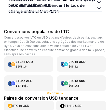
peux convertir en PLN ?
5. Quels facteurs influencent le taux de
change entre LTC et PLN ?
Conversions populaires de LTC
Convertissez vos LTC en USD et dans d’autres devises fiat aux taux
en temps réel. Grâce aux cotations agrégées des market makers de
Bybit, vous pouvez consulter la valeur actuelle de vos LTC et
effectuer une conversion en toute confiance grâce à des taux précis,
sans spreads cachés.
LTC
to
SGD
LTC
to
USD
S$58.18
$45.52
LTC
to
AED
LTC
to
ARS
د.إ167.19
$68,168
Voir plus
↓
Paires de conversion USD tendance
BTC
to
USD
ETH
to
USD