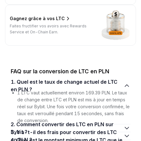
Gagnez grâce à vos LTC
Faites fructifier vos avoirs avec Rewards
Service et On-Chain Earn.
FAQ sur la conversion de LTC en PLN
1. Quel est le taux de change actuel de LTC
en PLN ?
1 LTC vaut actuellement environ 169.39 PLN. Le taux
de change entre LTC et PLN est mis à jour en temps
réel sur Bybit. Une fois votre conversion confirmée, le
taux est verrouillé pendant 15 secondes, sans frais
de conversion.
2. Comment convertir des LTC en PLN sur
Bybit ?
3. Y a-t-il des frais pour convertir des LTC
en PLN ?
4. Quel est le montant minimum de LTC que je