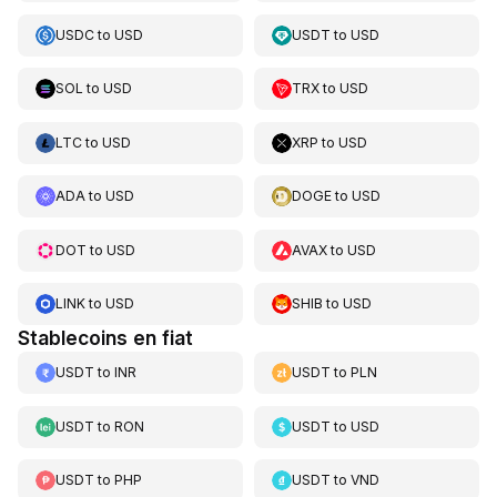
USDC
to
USD
USDT
to
USD
SOL
to
USD
TRX
to
USD
LTC
to
USD
XRP
to
USD
ADA
to
USD
DOGE
to
USD
DOT
to
USD
AVAX
to
USD
LINK
to
USD
SHIB
to
USD
Stablecoins en fiat
USDT
to
INR
USDT
to
PLN
USDT
to
RON
USDT
to
USD
USDT
to
PHP
USDT
to
VND