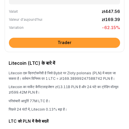
zł447.56
Valait
zł169.39
Valeur d'aujourd'hui
-62.15
%
Variation
Trader
Litecoin (LTC) के बारे में
Litecoin एक क्रिप्टोकरेंसी है जिसे Bybit पर Zloty polonais (PLN) में बदला जा
सकता है। वर्तमान विनिमय दर 1 LTC = zł169.38999247588742 PLN है।
Litecoin का मार्केट कैपिटलाइजेशन zł13.11B PLN है और 24 घंटे का ट्रेडिंग वॉल्यूम
zł599.42M PLN है।
परिसंचारी आपूर्ति 77M LTC है।
पिछले 24 घंटों में, Litecoin 0.13% बढ़ा है।
LTC को PLN में कैसे बदलें