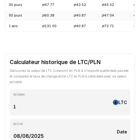
30 jours
zł47.77
zł43.52
zł45.52
+3.
90 jours
zł60.38
zł40.87
zł47.04
+6.
1 ans
zł131.00
zł40.87
zł72.71
-62
Calculateur historique de LTC/PLN
Découvrez la valeur de LTC (Litecoin) en PLN à n'importe quelle date passée
et comparez le taux de change entre LTC et PLN à cette date avec sa valeur
actuelle.
Acheter
LTC
Activé
Date