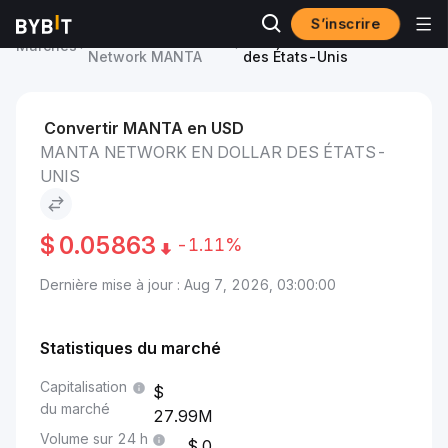
S’inscrire
Prix du Manta
Manta Network to Dollar
Marchés
Network MANTA
des États-Unis
Convertir MANTA en USD
MANTA NETWORK EN DOLLAR DES ÉTATS-
UNIS
$
0.05863
-1.11%
Dernière mise à jour : Aug 7, 2026, 03:00:00
Statistiques du marché
Capitalisation
du marché
27.99M
Volume sur 24 h
0