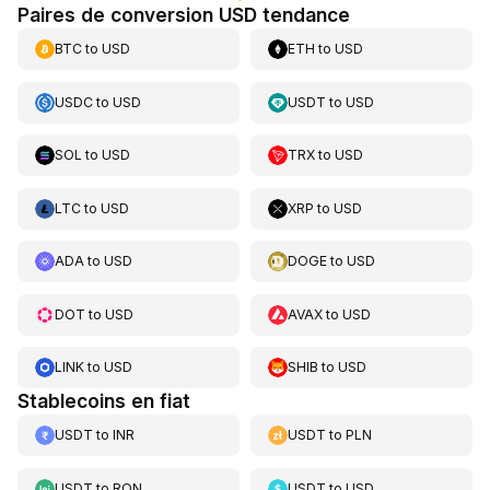
Paires de conversion USD tendance
BTC
to
USD
ETH
to
USD
USDC
to
USD
USDT
to
USD
SOL
to
USD
TRX
to
USD
LTC
to
USD
XRP
to
USD
ADA
to
USD
DOGE
to
USD
DOT
to
USD
AVAX
to
USD
LINK
to
USD
SHIB
to
USD
Stablecoins en fiat
USDT
to
INR
USDT
to
PLN
USDT
to
RON
USDT
to
USD