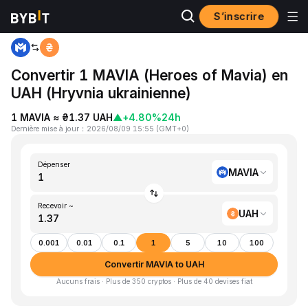
S’inscrire
Accueil
MAVIA to UAH
Convertir 1 MAVIA (Heroes of Mavia) en
UAH (Hryvnia ukrainienne)
1 MAVIA ≈ ₴1.37 UAH
▲
+4.80%
24h
Dernière mise à jour
：
2026/08/09 15:55
(
GMT+0
)
Dépenser
MAVIA
Recevoir ~
UAH
0.001
0.01
0.1
1
5
10
100
Convertir MAVIA to UAH
Aucuns frais · Plus de 350 cryptos · Plus de 40 devises fiat