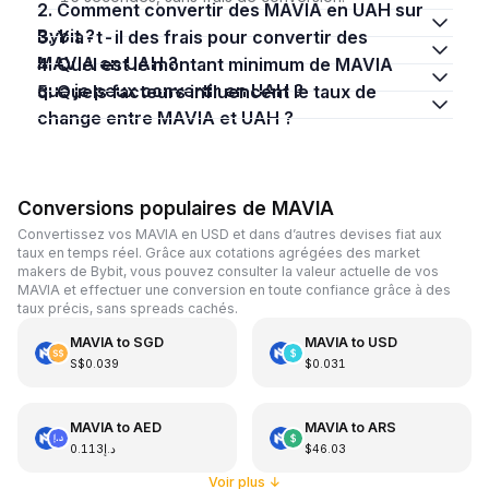
2. Comment convertir des MAVIA en UAH sur
Bybit ?
3. Y a-t-il des frais pour convertir des
MAVIA en UAH ?
4. Quel est le montant minimum de MAVIA
que je peux convertir en UAH ?
5. Quels facteurs influencent le taux de
change entre MAVIA et UAH ?
Conversions populaires de MAVIA
Convertissez vos MAVIA en USD et dans d’autres devises fiat aux
taux en temps réel. Grâce aux cotations agrégées des market
makers de Bybit, vous pouvez consulter la valeur actuelle de vos
MAVIA et effectuer une conversion en toute confiance grâce à des
taux précis, sans spreads cachés.
MAVIA
to
SGD
MAVIA
to
USD
S$0.039
$0.031
MAVIA
to
AED
MAVIA
to
ARS
د.إ0.113
$46.03
Voir plus
↓