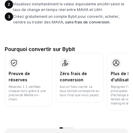
Visualisez instantanément la valeur équivalente enUAH selon le
2
taux de change en temps réel entre MAVIA et UAH.
Créez gratuitement un compte Bybit pour convertir, acheter,
3
vendre ou trader des MAVIA,
sans frais de conversion
.
Pourquoi convertir sur Bybit
Preuve de
Zéro frais de
Plus de 86
réserves
conversion
d'utilisate
Réserves 1:1 vérifiées
Aucun frais caché. Le
Rejoignez l'un
chaque mois grâce à une
taux estimé correspond au
principales pl
preuve de Merkle on-
taux final que vous payez.
d'échange au 
chain.
termes de volu
trading et de li