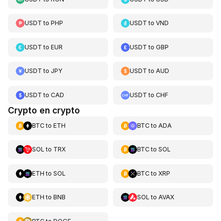
USDT
to
PHP
USDT
to
VND
USDT
to
EUR
USDT
to
GBP
USDT
to
JPY
USDT
to
AUD
USDT
to
CAD
USDT
to
CHF
Crypto en crypto
BTC
to
ETH
BTC
to
ADA
SOL
to
TRX
BTC
to
SOL
ETH
to
SOL
BTC
to
XRP
ETH
to
BNB
SOL
to
AVAX