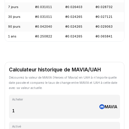
7 jours
₴0.031011
₴0.026403
₴0.028732
+
30 jours
₴0.031011
₴0.024265
₴0.027121
+
90 jours
₴0.042040
₴0.024265
₴0.029063
+
1 ans
₴0.250822
₴0.024265
₴0.065841
-
Calculateur historique de MAVIA/UAH
Découvrez la valeur de MAVIA (Heroes of Mavia) en UAH à n'importe quelle
date passée et comparez le taux de change entre MAVIA et UAH à cette date
avec sa valeur actuelle.
Acheter
MAVIA
Activé