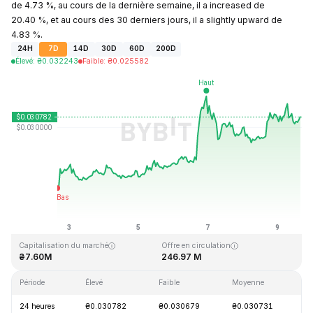
de 4.73 %, au cours de la dernière semaine, il a increased de
20.40 %, et au cours des 30 derniers jours, il a slightly upward de
4.83 %.
24H
7D
14D
30D
60D
200D
Élevé
:
₴
0.032243
Faible
:
₴
0.025582
Dernière mise à jour : 2026-08-09, 15:55 GMT+0
Plus haut niveau historique
Plus bas niveau historique
₴10.59
₴0.023019
Capitalisation du marché
Offre en circulation
₴7.60M
246.97 M
Période
Élevé
Faible
Moyenne
Va
24 heures
₴0.030782
₴0.030679
₴0.030731
+