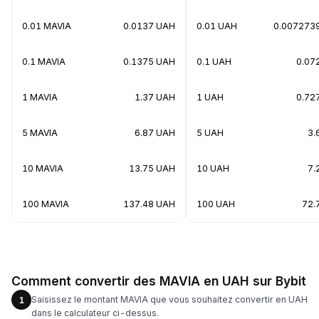
0.01 MAVIA
0.0137 UAH
0.01 UAH
0.007273
0.1 MAVIA
0.1375 UAH
0.1 UAH
0.07
1 MAVIA
1.37 UAH
1 UAH
0.72
5 MAVIA
6.87 UAH
5 UAH
3.
10 MAVIA
13.75 UAH
10 UAH
7.
100 MAVIA
137.48 UAH
100 UAH
72.
Comment convertir des MAVIA en UAH sur Bybit
Saisissez le montant MAVIA que vous souhaitez convertir en UAH
1
dans le calculateur ci-dessus.