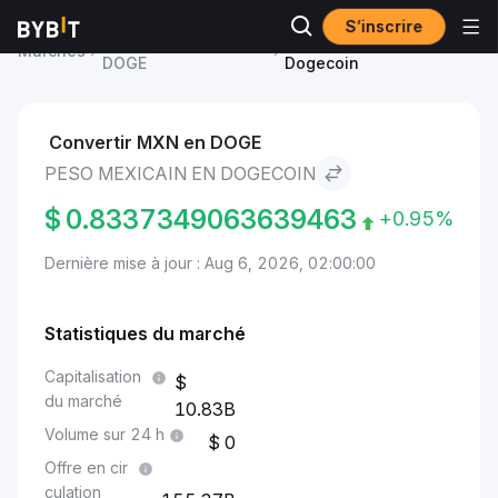
S’inscrire
Prix du Dogecoin
Peso mexicain to
Marchés
DOGE
Dogecoin
Convertir MXN en DOGE
PESO MEXICAIN EN DOGECOIN
$
0.8337349063639463
+0.95%
Dernière mise à jour : Aug 6, 2026, 02:00:00
Statistiques du marché
Capitalisation
du marché
10.83B
Volume sur 24 h
0
Offre en cir
culation