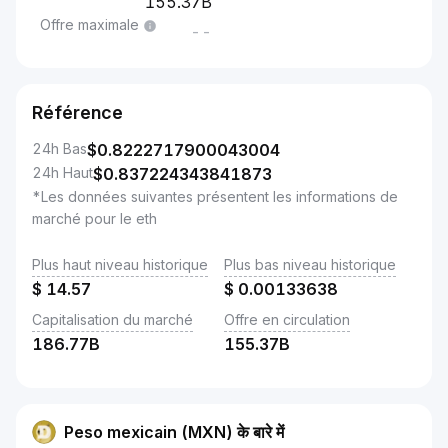
155.37B
Offre maximale
--
Référence
24h Bas
$
0.8222717900043004
24h Haut
$
0.837224343841873
*Les données suivantes présentent les informations de
marché pour le eth
Plus haut niveau historique
Plus bas niveau historique
$
14.57
$
0.00133638
Capitalisation du marché
Offre en circulation
186.77B
155.37B
Peso mexicain (MXN) के बारे में