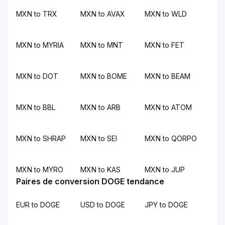
MXN to TRX
MXN to AVAX
MXN to WLD
MXN to MYRIA
MXN to MNT
MXN to FET
MXN to DOT
MXN to BOME
MXN to BEAM
MXN to BBL
MXN to ARB
MXN to ATOM
MXN to SHRAP
MXN to SEI
MXN to QORPO
MXN to MYRO
MXN to KAS
MXN to JUP
Paires de conversion DOGE tendance
EUR to DOGE
USD to DOGE
JPY to DOGE