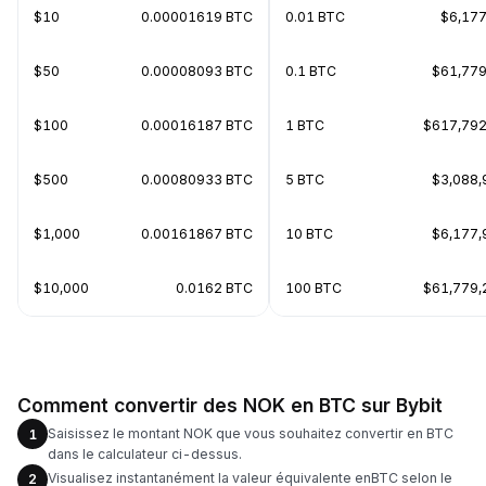
$10
0.00001619 BTC
0.01 BTC
$6,177
$50
0.00008093 BTC
0.1 BTC
$61,779
$100
0.00016187 BTC
1 BTC
$617,792
$500
0.00080933 BTC
5 BTC
$3,088,
$1,000
0.00161867 BTC
10 BTC
$6,177,
$10,000
0.0162 BTC
100 BTC
$61,779,
Comment convertir des NOK en BTC sur Bybit
Saisissez le montant NOK que vous souhaitez convertir en BTC
1
dans le calculateur ci-dessus.
Visualisez instantanément la valeur équivalente enBTC selon le
2