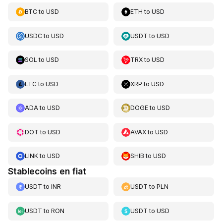
BTC
to
USD
ETH
to
USD
USDC
to
USD
USDT
to
USD
SOL
to
USD
TRX
to
USD
LTC
to
USD
XRP
to
USD
ADA
to
USD
DOGE
to
USD
DOT
to
USD
AVAX
to
USD
LINK
to
USD
SHIB
to
USD
Stablecoins en fiat
USDT
to
INR
USDT
to
PLN
USDT
to
RON
USDT
to
USD