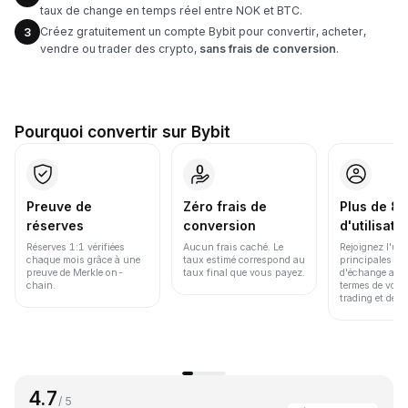
taux de change en temps réel entre NOK et BTC.
Créez gratuitement un compte Bybit pour convertir, acheter,
3
vendre ou trader des crypto,
sans frais de conversion
.
Pourquoi convertir sur Bybit
Preuve de
Zéro frais de
Plus de 86
réserves
conversion
d'utilisate
Réserves 1:1 vérifiées
Aucun frais caché. Le
Rejoignez l'un
chaque mois grâce à une
taux estimé correspond au
principales pl
preuve de Merkle on-
taux final que vous payez.
d'échange au 
chain.
termes de volu
trading et de li
4.7
/ 5