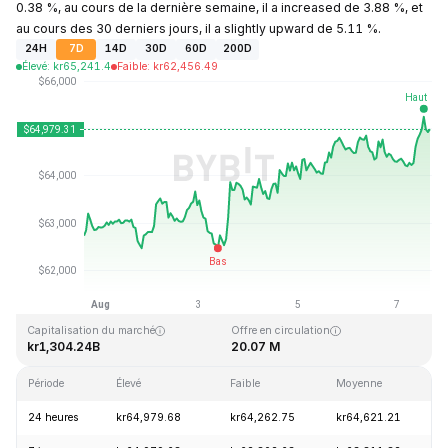
0.38 %, au cours de la dernière semaine, il a increased de 3.88 %, et
au cours des 30 derniers jours, il a slightly upward de 5.11 %.
24H
7D
14D
30D
60D
200D
Élevé
:
kr
65,241.4
Faible
:
kr
62,456.49
Dernière mise à jour : 2026-08-07, 15:32 GMT+0
Plus haut niveau historique
Plus bas niveau historique
kr126,080.00
kr67.81
Capitalisation du marché
Offre en circulation
kr1,304.24B
20.07 M
Période
Élevé
Faible
Moyenne
V
24 heures
kr64,979.68
kr64,262.75
kr64,621.21