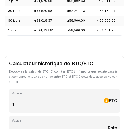
7 jours
kr64,979.68
kr62,802.63
kr63,811.82
30 jours
kr66,520.98
kr62,247.13
kr64,180.97
90 jours
kr82,018.37
kr58,566.09
kr67,005.83
1 ans
kr124,739.81
kr58,566.09
kr85,461.95
Calculateur historique de BTC/BTC
Découvrez la valeur de BTC (Bitcoin) en BTC à n'importe quelle date passée
et comparez le taux de change entre BTC et BTC à cette date avec sa valeur
actuelle.
Acheter
BTC
Activé
Date