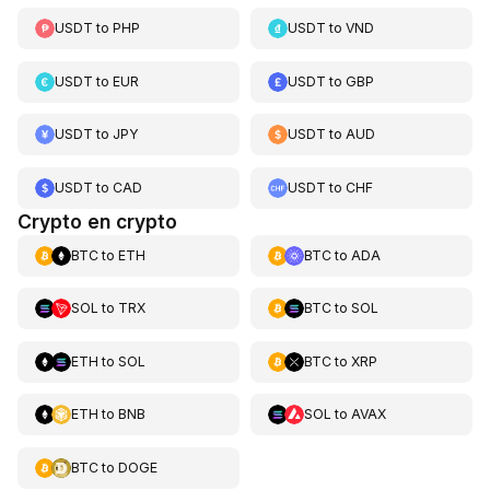
USDT
to
PHP
USDT
to
VND
USDT
to
EUR
USDT
to
GBP
USDT
to
JPY
USDT
to
AUD
USDT
to
CAD
USDT
to
CHF
Crypto en crypto
BTC
to
ETH
BTC
to
ADA
SOL
to
TRX
BTC
to
SOL
ETH
to
SOL
BTC
to
XRP
ETH
to
BNB
SOL
to
AVAX
BTC
to
DOGE