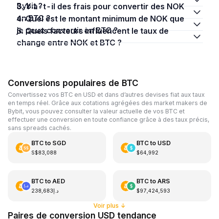
Bybit ?
3. Y a-t-il des frais pour convertir des NOK
en BTC ?
4. Quel est le montant minimum de NOK que
je peux convertir en BTC ?
5. Quels facteurs influencent le taux de
change entre NOK et BTC ?
Conversions populaires de BTC
Convertissez vos BTC en USD et dans d’autres devises fiat aux taux
en temps réel. Grâce aux cotations agrégées des market makers de
Bybit, vous pouvez consulter la valeur actuelle de vos BTC et
effectuer une conversion en toute confiance grâce à des taux précis,
sans spreads cachés.
BTC
to
SGD
BTC
to
USD
S$83,088
$64,992
BTC
to
AED
BTC
to
ARS
د.إ238,683
$97,424,593
Voir plus
↓
Paires de conversion USD tendance