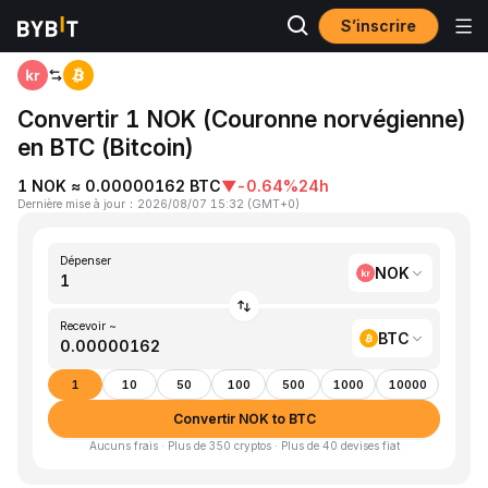
S’inscrire
Accueil
NOK to BTC
Convertir 1 NOK (Couronne norvégienne)
en BTC (Bitcoin)
1 NOK ≈ 0.00000162 BTC
▼
-0.64%
24h
Dernière mise à jour
：
2026/08/07 15:32
(
GMT+0
)
Dépenser
NOK
Recevoir ~
BTC
1
10
50
100
500
1000
10000
Convertir NOK to BTC
Aucuns frais · Plus de 350 cryptos · Plus de 40 devises fiat