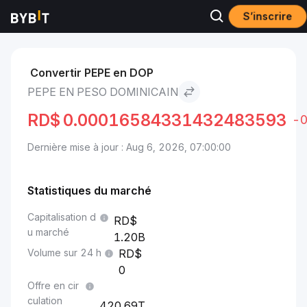
S’inscrire
Marchés
Prix du Pepe PEPE
Pepe to Peso dominicain
Convertir PEPE en DOP
PEPE EN PESO DOMINICAIN
RD$
0.00016584331432483593
-
Dernière mise à jour : Aug 6, 2026, 07:00:00
Statistiques du marché
Capitalisation d
u marché
1.20B
Volume sur 24 h
0
Offre en cir
culation
420.69T