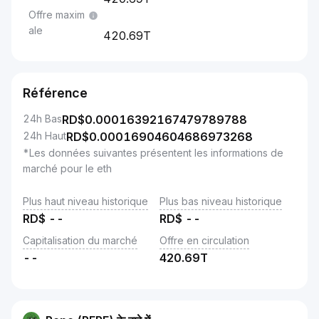
Offre maxim
ale
420.69T
Référence
24h Bas
RD$
0.00016392167479789788
24h Haut
RD$
0.00016904604686973268
*Les données suivantes présentent les informations de
marché pour le eth
Plus haut niveau historique
Plus bas niveau historique
RD$
--
RD$
--
Capitalisation du marché
Offre en circulation
--
420.69T