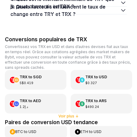
je peux convertir en TRX ?
5. Quels facteurs influencent le taux de
change entre TRY et TRX ?
Conversions populaires de TRX
Convertissez vos TRX en USD et dans d’autres devises fiat aux taux
en temps réel. Grâce aux cotations agrégées des market makers de
Bybit, vous pouvez consulter la valeur actuelle de vos TRX et
effectuer une conversion en toute confiance grâce à des taux précis,
sans spreads cachés.
TRX
to
SGD
TRX
to
USD
S$0.419
$0.327
TRX
to
AED
TRX
to
ARS
د.إ1.2
$490.24
Voir plus
↓
Paires de conversion USD tendance
BTC
to
USD
ETH
to
USD