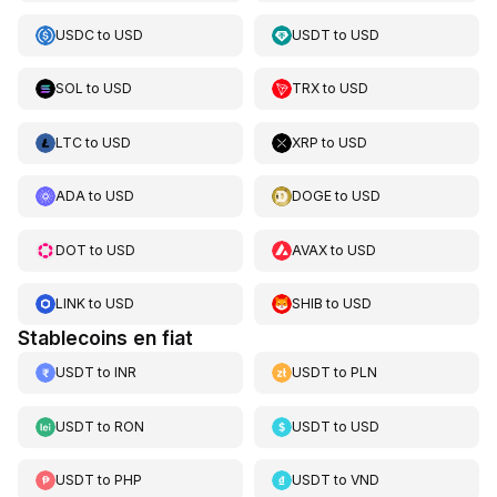
USDC
to
USD
USDT
to
USD
SOL
to
USD
TRX
to
USD
LTC
to
USD
XRP
to
USD
ADA
to
USD
DOGE
to
USD
DOT
to
USD
AVAX
to
USD
LINK
to
USD
SHIB
to
USD
Stablecoins en fiat
USDT
to
INR
USDT
to
PLN
USDT
to
RON
USDT
to
USD
USDT
to
PHP
USDT
to
VND