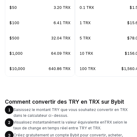
$50
3.20 TRX
0.1 TRX
$1.
$100
6.41 TRX
1 TRX
$15.
$500
32.04 TRX
5 TRX
$78.
$1,000
64.09 TRX
10 TRX
$156.
$10,000
640.86 TRX
100 TRX
$1,560.
Comment convertir des TRY en TRX sur Bybit
Saisissez le montant TRY que vous souhaitez convertir en TRX
1
dans le calculateur ci-dessus.
Visualisez instantanément la valeur équivalente enTRX selon le
2
taux de change en temps réel entre TRY et TRX.
Créez gratuitement un compte Bybit pour convertir, acheter,
3