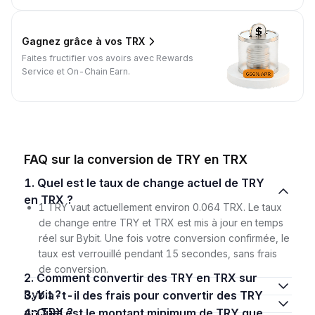
Gagnez grâce à vos TRX
Faites fructifier vos avoirs avec Rewards
Service et On-Chain Earn.
FAQ sur la conversion de TRY en TRX
1. Quel est le taux de change actuel de TRY
en TRX ?
1 TRY vaut actuellement environ 0.064 TRX. Le taux
de change entre TRY et TRX est mis à jour en temps
réel sur Bybit. Une fois votre conversion confirmée, le
taux est verrouillé pendant 15 secondes, sans frais
de conversion.
2. Comment convertir des TRY en TRX sur
Bybit ?
3. Y a-t-il des frais pour convertir des TRY
en TRX ?
4. Quel est le montant minimum de TRY que