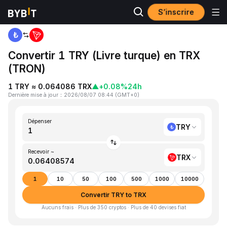
S’inscrire
Accueil
TRY to TRX
Convertir 1 TRY (Livre turque) en TRX
(TRON)
1 TRY ≈ 0.064086 TRX
▲
+0.08%
24h
Dernière mise à jour
：
2026/08/07 08:44
(
GMT+0
)
Dépenser
TRY
Recevoir ~
TRX
1
10
50
100
500
1000
10000
Convertir TRY to TRX
Aucuns frais · Plus de 350 cryptos · Plus de 40 devises fiat