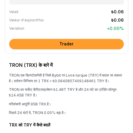
₺0.06
Valait
₺0.06
Valeur d'aujourd'hui
+
0.00
%
Variation
Trader
TRON (TRX) के बारे में
TRON एक क्रिप्टोकरेंसी है जिसे Bybit पर Livre turque (TRY) में बदला जा सकता
है। वर्तमान विनिमय दर 1 TRX = ₺0.0640857409148461 TRY है।
TRON का मार्केट कैपिटलाइजेशन ₺1.48T TRY है और 24 घंटे का ट्रेडिंग वॉल्यूम
₺14.45B TRY है।
परिसंचारी आपूर्ति 95B TRX है।
पिछले 24 घंटों में, TRON 0.00% बढ़ा है।
TRX को TRY में कैसे बदलें