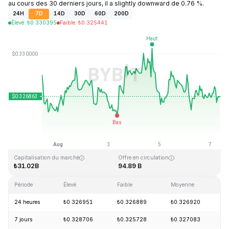
au cours des 30 derniers jours, il a slightly downward de 0.76 %.
24H
7D
14D
30D
60D
200D
Élevé
:
₺
0.330395
Faible
:
₺
0.325441
Dernière mise à jour : 2026-08-07, 08:44 GMT+0
Plus haut niveau historique
Plus bas niveau historique
₺0.431288
₺0.001804
Capitalisation du marché
Offre en circulation
₺31.02B
94.89 B
Période
Élevé
Faible
Moyenne
V
24 heures
₺0.326951
₺0.326889
₺0.326920
+
7 jours
₺0.328706
₺0.325728
₺0.327083
-