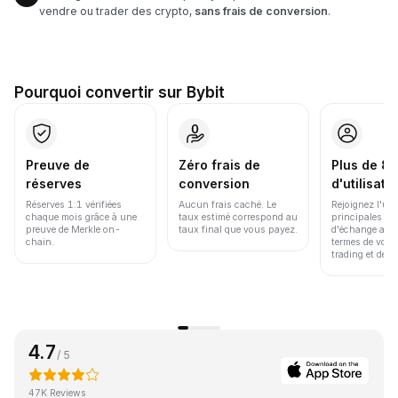
vendre ou trader des crypto,
sans frais de conversion
.
Pourquoi convertir sur Bybit
Preuve de
Zéro frais de
Plus de 86
réserves
conversion
d'utilisate
Réserves 1:1 vérifiées
Aucun frais caché. Le
Rejoignez l'un
chaque mois grâce à une
taux estimé correspond au
principales pl
preuve de Merkle on-
taux final que vous payez.
d'échange au 
chain.
termes de volu
trading et de li
4.7
/ 5
47K Reviews