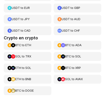
USDT
to
EUR
USDT
to
GBP
USDT
to
JPY
USDT
to
AUD
USDT
to
CAD
USDT
to
CHF
Crypto en crypto
BTC
to
ETH
BTC
to
ADA
SOL
to
TRX
BTC
to
SOL
ETH
to
SOL
BTC
to
XRP
ETH
to
BNB
SOL
to
AVAX
BTC
to
DOGE