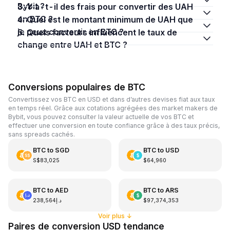
Bybit ?
3. Y a-t-il des frais pour convertir des UAH
en BTC ?
4. Quel est le montant minimum de UAH que
je peux convertir en BTC ?
5. Quels facteurs influencent le taux de
change entre UAH et BTC ?
Conversions populaires de BTC
Convertissez vos BTC en USD et dans d’autres devises fiat aux taux
en temps réel. Grâce aux cotations agrégées des market makers de
Bybit, vous pouvez consulter la valeur actuelle de vos BTC et
effectuer une conversion en toute confiance grâce à des taux précis,
sans spreads cachés.
BTC
to
SGD
BTC
to
USD
S$83,025
$64,960
BTC
to
AED
BTC
to
ARS
د.إ238,564
$97,374,353
Voir plus
↓
Paires de conversion USD tendance