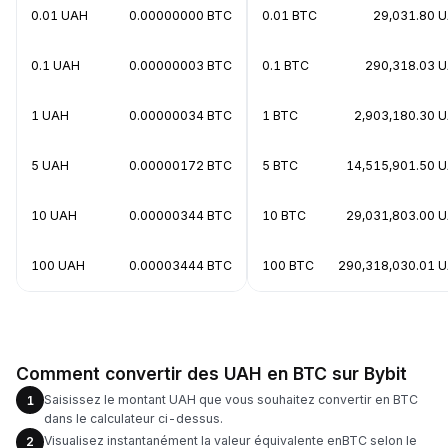
0.01 UAH
0.00000000 BTC
0.01 BTC
29,031.80 
0.1 UAH
0.00000003 BTC
0.1 BTC
290,318.03 
1 UAH
0.00000034 BTC
1 BTC
2,903,180.30 
5 UAH
0.00000172 BTC
5 BTC
14,515,901.50 
10 UAH
0.00000344 BTC
10 BTC
29,031,803.00 
100 UAH
0.00003444 BTC
100 BTC
290,318,030.01 
Comment convertir des UAH en BTC sur Bybit
Saisissez le montant UAH que vous souhaitez convertir en BTC
1
dans le calculateur ci-dessus.
Visualisez instantanément la valeur équivalente enBTC selon le
2