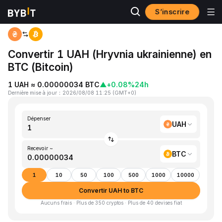
S’inscrire
Accueil
UAH to BTC
Convertir 1 UAH (Hryvnia ukrainienne) en
BTC (Bitcoin)
1 UAH ≈ 0.00000034 BTC
▲
+0.08%
24h
Dernière mise à jour
：
2026/08/08 11:25
(
GMT+0
)
Dépenser
UAH
Recevoir ~
BTC
1
10
50
100
500
1000
10000
Convertir UAH to BTC
Aucuns frais · Plus de 350 cryptos · Plus de 40 devises fiat