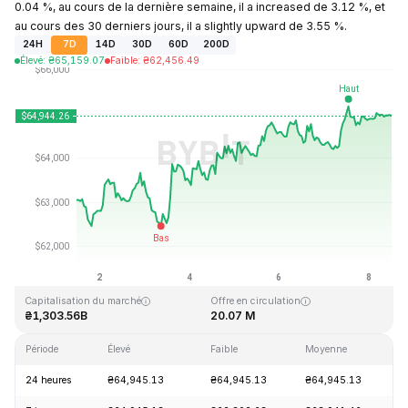
0.04 %, au cours de la dernière semaine, il a increased de 3.12 %, et
au cours des 30 derniers jours, il a slightly upward de 3.55 %.
24H
7D
14D
30D
60D
200D
Élevé
:
₴
65,159.07
Faible
:
₴
62,456.49
Dernière mise à jour : 2026-08-08, 11:25 GMT+0
Plus haut niveau historique
Plus bas niveau historique
₴126,080.00
₴67.81
Capitalisation du marché
Offre en circulation
₴1,303.56B
20.07 M
Période
Élevé
Faible
Moyenne
V
24 heures
₴64,945.13
₴64,945.13
₴64,945.13
+