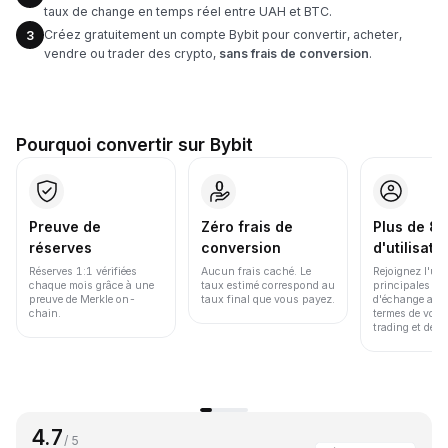
taux de change en temps réel entre UAH et BTC.
Créez gratuitement un compte Bybit pour convertir, acheter,
3
vendre ou trader des crypto,
sans frais de conversion
.
Pourquoi convertir sur Bybit
Preuve de
Zéro frais de
Plus de 86
réserves
conversion
d'utilisate
Réserves 1:1 vérifiées
Aucun frais caché. Le
Rejoignez l'un
chaque mois grâce à une
taux estimé correspond au
principales pl
preuve de Merkle on-
taux final que vous payez.
d'échange au 
chain.
termes de volu
trading et de li
4.7
/ 5