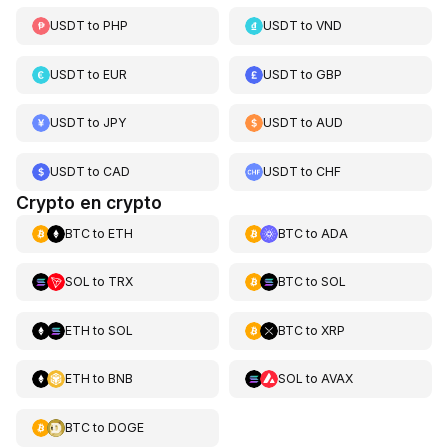
USDT
to
PHP
USDT
to
VND
USDT
to
EUR
USDT
to
GBP
USDT
to
JPY
USDT
to
AUD
USDT
to
CAD
USDT
to
CHF
Crypto en crypto
BTC
to
ETH
BTC
to
ADA
SOL
to
TRX
BTC
to
SOL
ETH
to
SOL
BTC
to
XRP
ETH
to
BNB
SOL
to
AVAX
BTC
to
DOGE