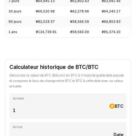
7 jours
₴64,945.13
₴62,802.63
₴63,941.46
+
30 jours
₴66,520.98
₴62,278.96
₴64,245.17
+
90 jours
₴82,018.37
₴58,566.09
₴66,853.83
+
1 ans
₴124,739.81
₴58,566.09
₴85,374.20
-
Calculateur historique de BTC/BTC
Découvrez la valeur de BTC (Bitcoin) en BTC à n'importe quelle date passée
et comparez le taux de change entre BTC et BTC à cette date avec sa valeur
actuelle.
Acheter
BTC
Activé
Date