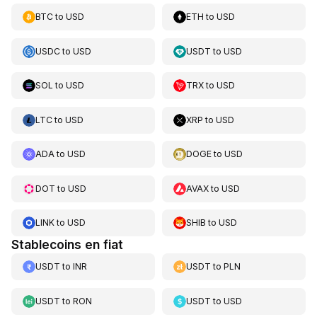
BTC
to
USD
ETH
to
USD
USDC
to
USD
USDT
to
USD
SOL
to
USD
TRX
to
USD
LTC
to
USD
XRP
to
USD
ADA
to
USD
DOGE
to
USD
DOT
to
USD
AVAX
to
USD
LINK
to
USD
SHIB
to
USD
Stablecoins en fiat
USDT
to
INR
USDT
to
PLN
USDT
to
RON
USDT
to
USD