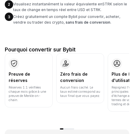
Visualisez instantanément la valeur équivalente enSTRK selon le
2
taux de change en temps réel entre USD et STRK.
Créez gratuitement un compte Bybit pour convertir, acheter,
3
vendre ou trader des crypto,
sans frais de conversion
.
Pourquoi convertir sur Bybit
Preuve de
Zéro frais de
Plus de 86
réserves
conversion
d'utilisate
Réserves 1:1 vérifiées
Aucun frais caché. Le
Rejoignez l'un
chaque mois grâce à une
taux estimé correspond au
principales pl
preuve de Merkle on-
taux final que vous payez.
d'échange au 
chain.
termes de volu
trading et de li