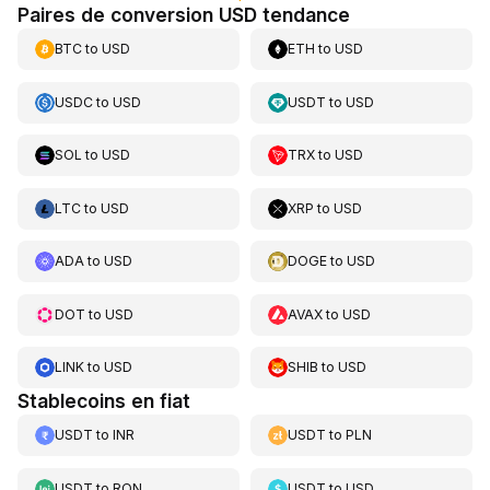
Paires de conversion USD tendance
BTC
to
USD
ETH
to
USD
USDC
to
USD
USDT
to
USD
SOL
to
USD
TRX
to
USD
LTC
to
USD
XRP
to
USD
ADA
to
USD
DOGE
to
USD
DOT
to
USD
AVAX
to
USD
LINK
to
USD
SHIB
to
USD
Stablecoins en fiat
USDT
to
INR
USDT
to
PLN
USDT
to
RON
USDT
to
USD