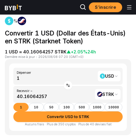
S’inscrire
Accueil
USD to STRK
Convertir 1 USD (Dollar des États-Unis)
en STRK (Starknet Token)
1 USD ≈ 40.16064257 STRK
▲
+2.05%
24h
Dernière mise à jour
：
2026/08/08 07:20
(
GMT+0
)
Dépenser
USD
Recevoir ~
STRK
1
10
50
100
500
1000
10000
Convertir USD to STRK
Aucuns frais · Plus de 350 cryptos · Plus de 40 devises fiat