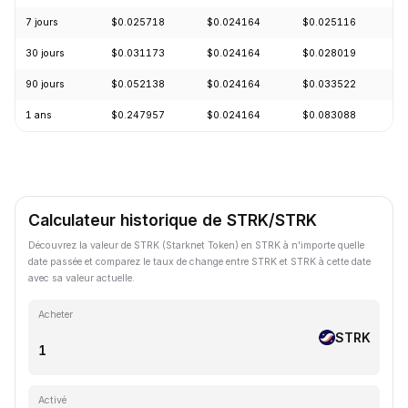
7 jours
$0.025718
$0.024164
$0.025116
-
30 jours
$0.031173
$0.024164
$0.028019
-
90 jours
$0.052138
$0.024164
$0.033522
-
1 ans
$0.247957
$0.024164
$0.083088
-
Calculateur historique de STRK/STRK
Découvrez la valeur de STRK (Starknet Token) en STRK à n'importe quelle
date passée et comparez le taux de change entre STRK et STRK à cette date
avec sa valeur actuelle.
Acheter
STRK
Activé