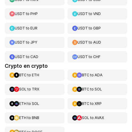
USDT
to
PHP
USDT
to
VND
USDT
to
EUR
USDT
to
GBP
USDT
to
JPY
USDT
to
AUD
USDT
to
CAD
USDT
to
CHF
Crypto en crypto
BTC
to
ETH
BTC
to
ADA
SOL
to
TRX
BTC
to
SOL
ETH
to
SOL
BTC
to
XRP
ETH
to
BNB
SOL
to
AVAX