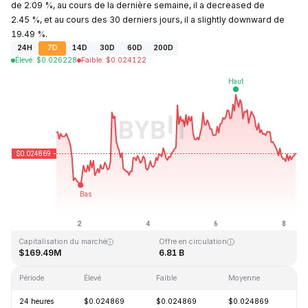
de 2.09 %, au cours de la dernière semaine, il a decreased de
2.45 %, et au cours des 30 derniers jours, il a slightly downward de
19.49 %.
24H
7D
14D
30D
60D
200D
Élevé
:
$
0.026228
Faible
:
$
0.024122
Dernière mise à jour : 2026-08-08, 07:20 GMT+0
Plus haut niveau historique
Plus bas niveau historique
$4.41
$0.023949
Capitalisation du marché
Offre en circulation
$169.49M
6.81 B
Période
Élevé
Faible
Moyenne
Va
24 heures
$0.024869
$0.024869
$0.024869
-