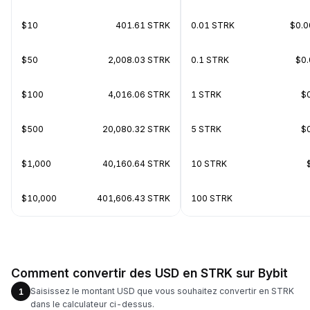
$10
401.61 STRK
0.01 STRK
$0.
$50
2,008.03 STRK
0.1 STRK
$0
$100
4,016.06 STRK
1 STRK
$
$500
20,080.32 STRK
5 STRK
$
$1,000
40,160.64 STRK
10 STRK
$10,000
401,606.43 STRK
100 STRK
Comment convertir des USD en STRK sur Bybit
Saisissez le montant USD que vous souhaitez convertir en STRK
1
dans le calculateur ci-dessus.