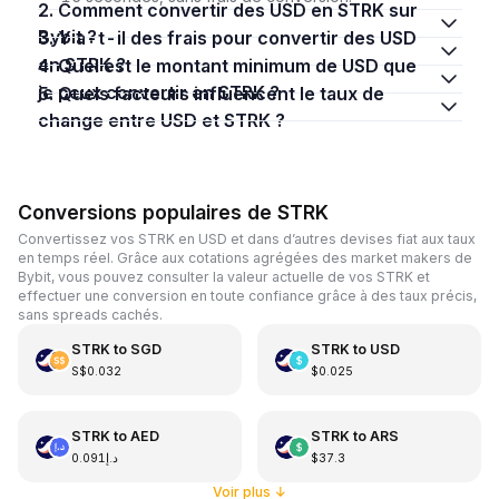
2. Comment convertir des USD en STRK sur
Bybit ?
3. Y a-t-il des frais pour convertir des USD
en STRK ?
4. Quel est le montant minimum de USD que
je peux convertir en STRK ?
5. Quels facteurs influencent le taux de
change entre USD et STRK ?
Conversions populaires de STRK
Convertissez vos STRK en USD et dans d’autres devises fiat aux taux
en temps réel. Grâce aux cotations agrégées des market makers de
Bybit, vous pouvez consulter la valeur actuelle de vos STRK et
effectuer une conversion en toute confiance grâce à des taux précis,
sans spreads cachés.
STRK
to
SGD
STRK
to
USD
S$0.032
$0.025
STRK
to
AED
STRK
to
ARS
د.إ0.091
$37.3
Voir plus
↓