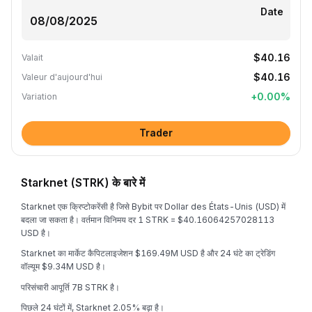
Date
$40.16
Valait
$40.16
Valeur d'aujourd'hui
+
0.00
%
Variation
Trader
Starknet (STRK) के बारे में
Starknet एक क्रिप्टोकरेंसी है जिसे Bybit पर Dollar des États-Unis (USD) में
बदला जा सकता है। वर्तमान विनिमय दर 1 STRK = $40.16064257028113
USD है।
Starknet का मार्केट कैपिटलाइजेशन $169.49M USD है और 24 घंटे का ट्रेडिंग
वॉल्यूम $9.34M USD है।
परिसंचारी आपूर्ति 7B STRK है।
पिछले 24 घंटों में, Starknet 2.05% बढ़ा है।