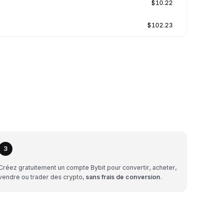
$10.22
$102.23
3
Créez gratuitement un compte Bybit pour convertir, acheter,
vendre ou trader des crypto,
sans frais de conversion
.