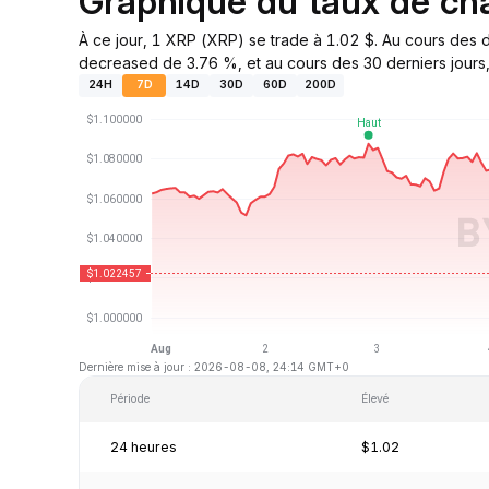
Graphique du taux de c
À ce jour, 1 XRP (XRP) se trade à 1.02 $. Au cours des 
decreased de 3.76 %, et au cours des 30 derniers jours,
24H
7D
14D
30D
60D
200D
Dernière mise à jour : 2026-08-08, 24:14 GMT+0
Période
Élevé
24 heures
$1.02