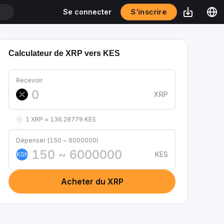
S’inscrire
Se connecter
Calculateur de XRP vers KES
Recevoir
XRP
1 XRP ≈ 136.28779 KES
Dépenser (150 ~ 6000000)
KES
KSh
Acheter du XRP