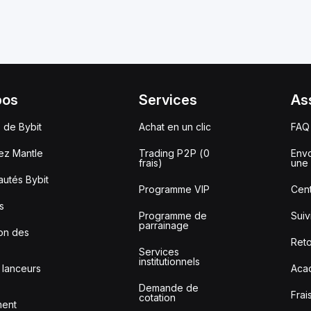
pos
Services
As
 de Bybit
Achat en un clic
FAQ
ez Mantle
Trading P2P (0
Envo
frais)
une 
utés Bybit
Programme VIP
Cent
s
Programme de
Sui
parrainage
ion des
Reto
Services
institutionnels
 lanceurs
Aca
Demande de
Frai
cotation
ment