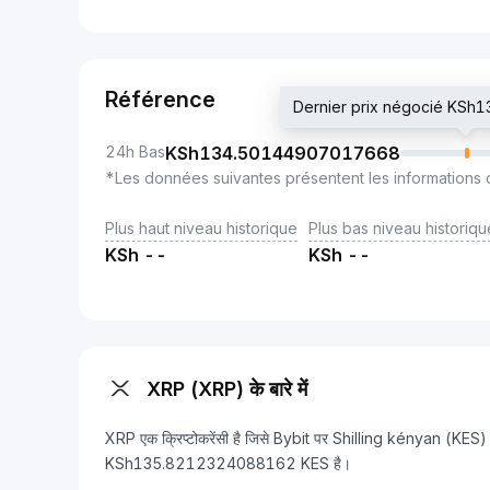
Référence
Dernier prix négocié KS
24h Bas
KSh
134.50144907017668
*Les données suivantes présentent les informations 
Plus haut niveau historique
Plus bas niveau historiqu
KSh
--
KSh
--
XRP (XRP) के बारे में
XRP एक क्रिप्टोकरेंसी है जिसे Bybit पर Shilling kényan (KES) 
KSh135.8212324088162 KES है।