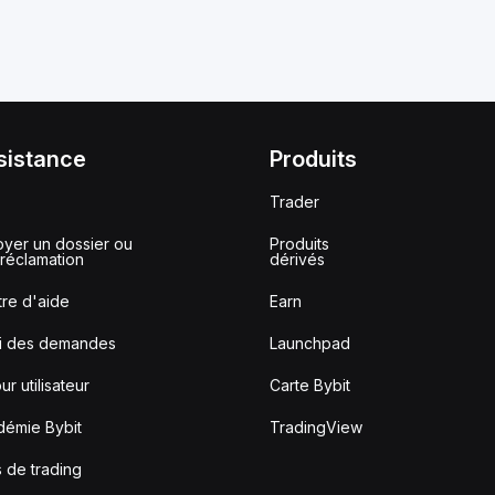
sistance
Produits
Trader
yer un dossier ou
Produits
réclamation
dérivés
re d'aide
Earn
vi des demandes
Launchpad
ur utilisateur
Carte Bybit
démie Bybit
TradingView
s de trading