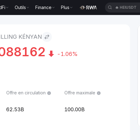
dFi
Outils
Finance
Plus
🔥
HEIUSDT
ILLING KÉNYAN
088162
-1.06%
Offre en circulation
Offre maximale
62.53B
100.00B