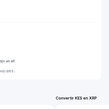
साइन अप करें
पडेट होती है।
Convertir KES en XRP