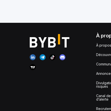
À pro
À propos
Découvr
Communa
Annonce
Divulgat
risques
Canal de
d’alerte
Recrute