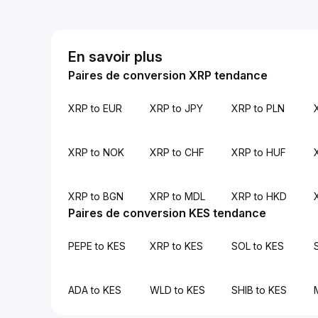
En savoir plus
Paires de conversion XRP tendance
XRP to EUR
XRP to JPY
XRP to PLN
XRP to NOK
XRP to CHF
XRP to HUF
XRP to BGN
XRP to MDL
XRP to HKD
Paires de conversion KES tendance
PEPE to KES
XRP to KES
SOL to KES
ADA to KES
WLD to KES
SHIB to KES