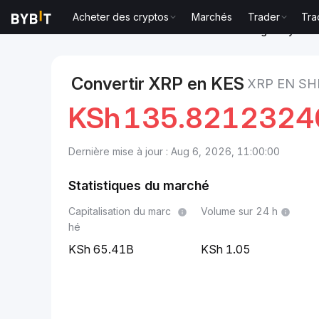
Acheter des cryptos
Marchés
Trader
Tra
Marchés
Prix du XRP XRP
XRP to Shilling kényan
Convertir XRP en KES
XRP EN SH
KSh
135.8212324
Dernière mise à jour : Aug 6, 2026, 11:00:00
Statistiques du marché
Capitalisation du marc
Volume sur 24 h
hé
65.41B
1.05